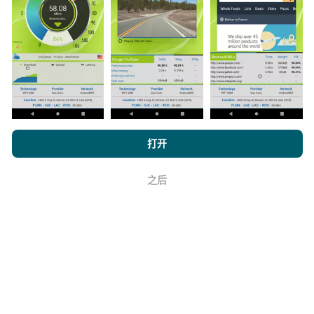
与其中，只需将nPerf应用程序下载到智能手机上即可。
数据越多，地图将越全面！
如何进行更新？
浏览 nPerf.com，
隐私和 Cookie 使用政策
以及我们的 nPerf 测试
打开
最终用户许可协议
。
机器人每小时会自动更新网络覆盖图。速度图每15分钟
更新一次
。数据显示两年。两年后，每月一次从地图中
之后
好
删除最旧的数据。
它的可靠性和准确性如何？