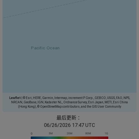
Leaflet
|
© Esri, HERE, Garmin, Intermap, increment P Corp., GEBCO, USGS, FAO, NPS,
NRCAN, GeoBase, IGN, Kadaster NL, Ordnance Survey, Esri Japan, METI, Esri China
(Hong Kong), © OpenStreetMap contributors, and the GIS User Community
最后更新 ：
06/26/2026 17:47 UTC