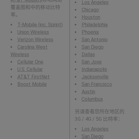
Los Angeles
覆盖图和中的移动比特
Chicago
率。
Houston
T-Mobile (inc. Sprint)
Philadelphia
Union Wireless
Phoenix
Verizon Wireless
San Antonio
Carolina West
San Diego
Wireless
Dallas
Cellular One
San Jose
U.S. Cellular
Indianapolis
AT&T FirstNet
Jacksonville
Boost Mobile
San Francisco
Austin
Columbus
另请查看您所在地区的
3G / 4G / 5G 比特率：
Los Angeles
San Diego