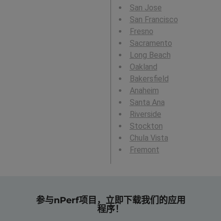
San Jose
San Francisco
Fresno
Sacramento
Long Beach
Oakland
Bakersfield
Anaheim
Santa Ana
Riverside
Stockton
Chula Vista
Fremont
参与nPerf项目，立即下载我们的应用
程序！