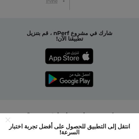
Irvine
شارك في مشروع nPerf ، قم بتنزيل
تطبيقنا الآن!
كيف تعمل خرائط nPerf؟
انتقل إلى التطبيق للحصول على أفضل تجربة اختبار
السرعة!