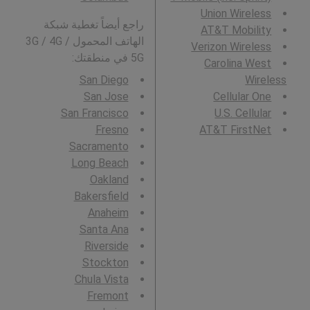
Union Wireless
راجع أيضاً تغطية شبكة
AT&T Mobility
الهاتف المحمول 3G / 4G /
Verizon Wireless
5G في منطقتك:
Carolina West
San Diego
Wireless
San Jose
Cellular One
San Francisco
U.S. Cellular
Fresno
AT&T FirstNet
Sacramento
Long Beach
Oakland
Bakersfield
Anaheim
Santa Ana
Riverside
Stockton
Chula Vista
Fremont