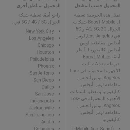
المحمول حسب المشغل
المحمول لمناطق أخرى
تمثل هذه الخريطة تغطية
راجع أيضًا تغطية شبكة
ل Boost Mobile شبكات
الجوال 3G / 4G / 5G في
:
الجوال 4G, 3G, 2G و 5G
New York City
في Los-Angeles, لوس
Los Angeles
أنجلس, مقاطعة لوس
Chicago
أنجلس, كاليفورنيا . أنظر
Houston
أيضًا:
Boost Mobile
Philadelphia
خريطة معدلات البث
Phoenix
للأجهزة المحمولة في Los-
San Antonio
Angeles, لوس أنجلس,
San Diego
مقاطعة لوس أنجلس,
Dallas
كاليفورنيا و تغطية لشبكات
San Jose
الأجهزة المحمولة في Los-
Indianapolis
Angeles, لوس أنجلس,
Jacksonville
مقاطعة لوس أنجلس,
San Francisco
كاليفورنيا.
Austin
Columbus
T-Mobile (inc. Sprint)