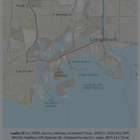
Leaflet
|
© Esri, HERE, Garmin, Intermap, increment P Corp., GEBCO, USGS, FAO, NPS,
NRCAN, GeoBase, IGN, Kadaster NL, Ordnance Survey, Esri Japan, METI, Esri China