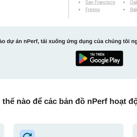
San Francisco
Oa
Fresno
Bak
ào dự án nPerf, tải xuống ứng dụng của chúng tôi ng
 thế nào để các bản đồ nPerf hoạt đ