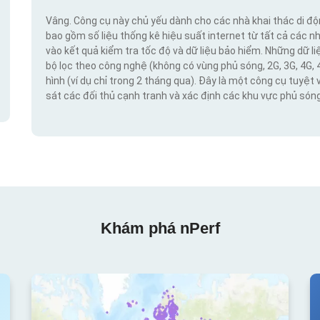
Vâng. Công cụ này chủ yếu dành cho các nhà khai thác di đ
bao gồm số liệu thống kê hiệu suất internet từ tất cả các n
vào kết quả kiểm tra tốc độ và dữ liệu bảo hiểm. Những dữ l
bộ lọc theo công nghệ (không có vùng phủ sóng, 2G, 3G, 4G, 
hình (ví dụ chỉ trong 2 tháng qua). Đây là một công cụ tuyệt 
sát các đối thủ cạnh tranh và xác định các khu vực phủ sóng
Khám phá nPerf