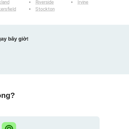
kland
Riverside
Irvine
ersfield
Stockton
ay bây giờ!
ộng?