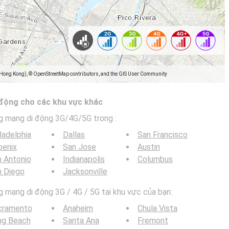
(Hong Kong), © OpenStreetMap contributors, and the GIS User Community
 động cho các khu vực khác
g mạng di động 3G/4G/5G trong
:
ladelphia
Dallas
San Francisco
oenix
San Jose
Austin
 Antonio
Indianapolis
Columbus
n Diego
Jacksonville
mạng di động 3G / 4G / 5G tại khu vực của bạn:
cramento
Anaheim
Chula Vista
ng Beach
Santa Ana
Fremont