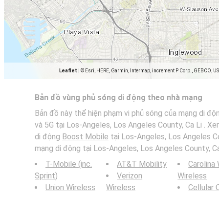
Leaflet
|
© Esri, HERE, Garmin, Intermap, increment P Corp., GEBCO, U
Bản đồ vùng phủ sóng di động theo nhà mạng
Bản đồ này thể hiện phạm vi phủ sóng của mạng di độ
và 5G tại Los-Angeles, Los Angeles County, Ca Li . X
di động
Boost Mobile
tại Los-Angeles, Los Angeles Co
mạng di động tại Los-Angeles, Los Angeles County, Ca 
T-Mobile (inc.
AT&T Mobility
Carolina
Sprint)
Verizon
Wireless
Union Wireless
Wireless
Cellular