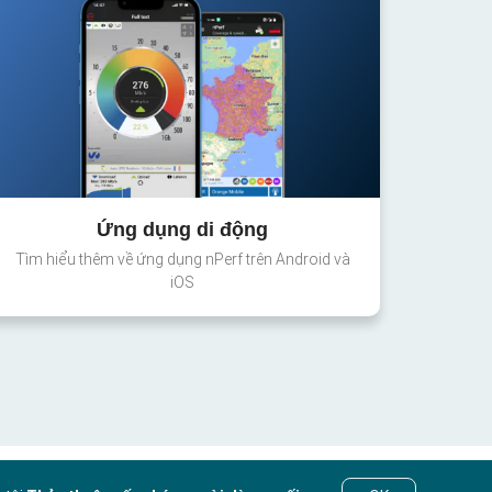
Ứng dụng di động
Tìm hiểu thêm về ứng dụng nPerf trên Android và
iOS