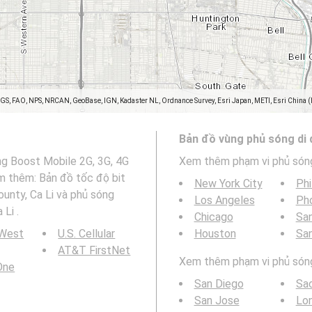
SGS, FAO, NPS, NRCAN, GeoBase, IGN, Kadaster NL, Ordnance Survey, Esri Japan, METI, Esri China 
Bản đồ vùng phủ sóng di
ng Boost Mobile 2G, 3G, 4G
Xem thêm phạm vi phủ són
em thêm: Bản đồ tốc độ bit
New York City
Phi
unty, Ca Li và phủ sóng
Los Angeles
Ph
Li .
Chicago
San
 West
U.S. Cellular
Houston
Sa
AT&T FirstNet
Xem thêm phạm vi phủ sóng 
 One
San Diego
Sa
San Jose
Lo