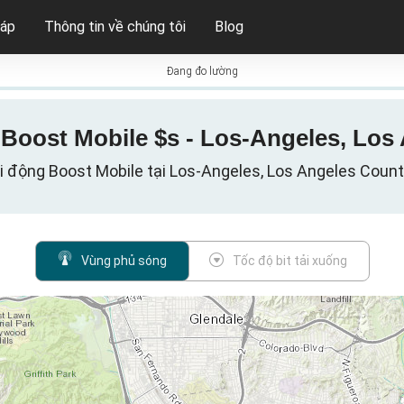
háp
Thông tin về chúng tôi
Blog
Đang đo lường
 Boost Mobile $s - Los-Angeles, Los 
i động Boost Mobile tại Los-Angeles, Los Angeles County
Vùng phủ sóng
Tốc độ bit tải xuống