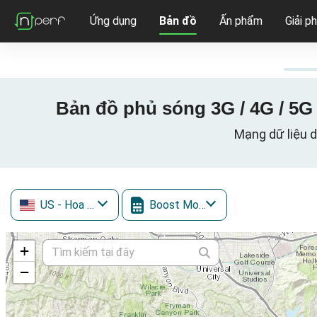
Ứng dụng
Bản đồ
Ấn phẩm
Giải p
Bản đồ phủ sóng 3G / 4G / 5G
Mạng dữ liệu d
US
- Hoa Kỳ
Boost Mobile
+
−