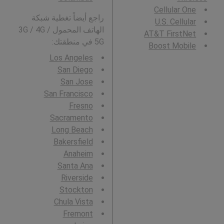
Cellular One
راجع أيضاً تغطية شبكة
U.S. Cellular
الهاتف المحمول 3G / 4G /
AT&T FirstNet
5G في منطقتك:
Boost Mobile
Los Angeles
San Diego
San Jose
San Francisco
Fresno
Sacramento
Long Beach
Bakersfield
Anaheim
Santa Ana
Riverside
Stockton
Chula Vista
Fremont