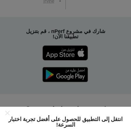
Irvine
شارك في مشروع nPerf ، قم بتنزيل
تطبيقنا الآن!
كيف تعمل خرائط nPerf؟
انتقل إلى التطبيق للحصول على أفضل تجربة اختبار
السرعة!