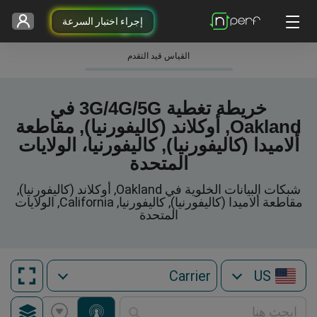
إجراء اختبار السرعة
القياس قيد التقدم
خريطة تغطية 3G/4G/5G في
Oakland, أوكلاند (كاليفورنيا), مقاطعة
ألاميدا (كاليفورنيا), كاليفورنيا، الولايات
المتحدة
شبكات البيانات الخلوية في Oakland, أوكلاند (كاليفورنيا),
مقاطعة ألاميدا (كاليفورنيا), كاليفورنيا, California, الولايات
المتحدة
US