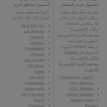
المحمول حسب المشغل
المحمول لمناطق أخرى
تمثل هذه الخريطة تغطية
راجع أيضًا تغطية شبكة
شبكات الجوال 2G و 3G و
الجوال 3G / 4G / 5G في
:
4G و 5G في Oakland,
New York City
أوكلاند (كاليفورنيا),
Los Angeles
مقاطعة ألاميدا (كاليفورنيا),
Chicago
كاليفورنيا. انظر أيضًا:
Houston
خريطة bitrates للأجهزة
Philadelphia
المحمولة في
Oakland,
Phoenix
أوكلاند (كاليفورنيا),
San Antonio
مقاطعة ألاميدا (كاليفورنيا),
San Diego
كاليفورنيا
.
Dallas
San Jose
T-Mobile (inc. Sprint)
Indianapolis
Union Wireless
Jacksonville
AT&T Mobility
San Francisco
Verizon Wireless
Austin
Carolina West
Columbus
Wireless