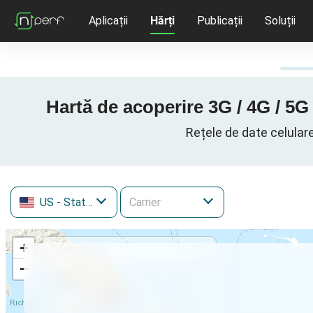
Aplicații
Hărți
Publicații
Soluții
Hartă de acoperire 3G / 4G / 5G
Rețele de date celulare
US
- Statele Unite ale Americii
+
−