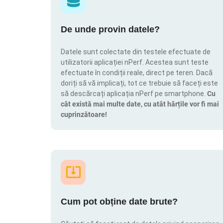
De unde provin datele?
Datele sunt colectate din testele efectuate de
utilizatorii aplicației nPerf. Acestea sunt teste
efectuate în condiții reale, direct pe teren. Dacă
doriți să vă implicați, tot ce trebuie să faceți este
să descărcați aplicația nPerf pe smartphone.
Cu
cât există mai multe date, cu atât hărțile vor fi mai
cuprinzătoare!
Cum pot obține date brute?