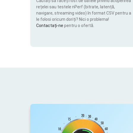
Căutați să faceți rost de datele privind acoperirea
rețelei sau testele nPerf (bitrate, latență,
navigare, streaming video) în format CSV pentru a
le folosi oricum doriți? Nici o problema!
Contactați-ne
pentru o ofertă.