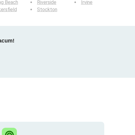
ng Beach
Riverside
Irvine
ersfield
Stockton
 acum!