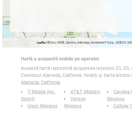
Leaflet
|
© Esri, HERE, Garmin, Intermap, increment P Corp., GEBCO, US
Hartă a acoperirii mobile pe operator
Această hartă reprezintă acoperirea rețelelor 2G, 3G, 
Comitatul Alameda, California. Vedeți și: harta bitrate 
Alameda, California
.
T-Mobile (inc.
AT&T Mobility
Carolina
Sprint)
Verizon
Wireless
Union Wireless
Wireless
Cellular