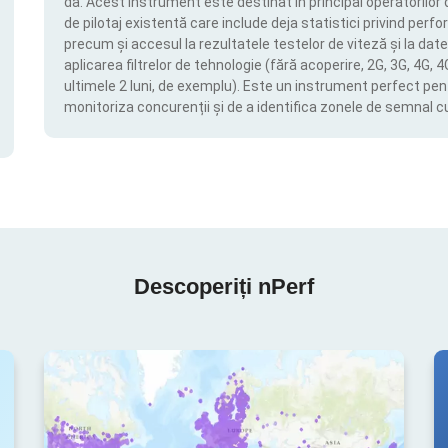
da. Acest instrument este destinat în principal operatorilor 
de pilotaj existentă care include deja statistici privind perfor
precum și accesul la rezultatele testelor de viteză și la date
aplicarea filtrelor de tehnologie (fără acoperire, 2G, 3G, 4G, 
ultimele 2 luni, de exemplu). Este un instrument perfect pen
monitoriza concurenții și de a identifica zonele de semnal c
Descoperiți nPerf