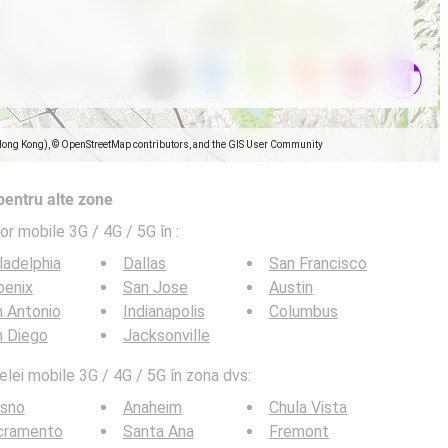
Hong Kong), © OpenStreetMap contributors, and the GIS User Community
pentru alte zone
lor mobile 3G / 4G / 5G în
:
ladelphia
Dallas
San Francisco
oenix
San Jose
Austin
 Antonio
Indianapolis
Columbus
n Diego
Jacksonville
elei mobile 3G / 4G / 5G în zona dvs:
esno
Anaheim
Chula Vista
cramento
Santa Ana
Fremont