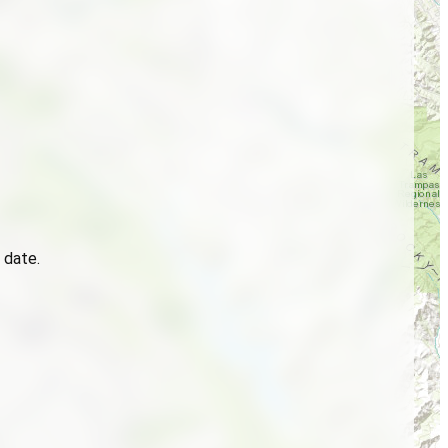
 date.