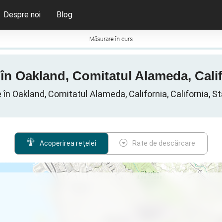
Despre noi
Blog
Măsurare în curs
 în Oakland, Comitatul Alameda, Califo
 în Oakland, Comitatul Alameda, California, California, St
Acoperirea rețelei
Rate de descărcare