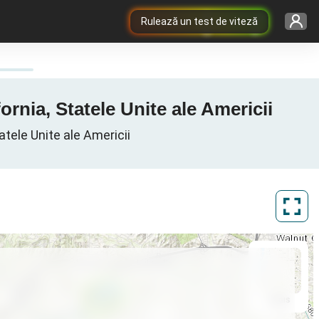
Rulează un test de viteză
rnia, Statele Unite ale Americii
atele Unite ale Americii
ArcGIS