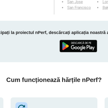
San Jose
Lo
San Francisco
Bak
cipați la proiectul nPerf, descărcați aplicația noastră
Cum funcționează hărțile nPerf?