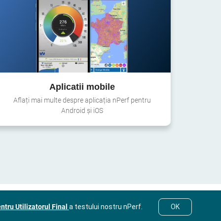
Aplicatii mobile
Aflați mai multe despre aplicația nPerf pentru
Android și iOS
ntru Utilizatorul Final
a testului nostru nPerf.
OK