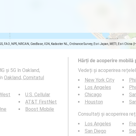
GS, FAO, NPS, NRCAN, GeoBase, IGN, Kadaster NL, Ordnance Survey, Esri Japan, METI, Esri China (
Hărți de acoperire mobilă 
4G și 5G în Oakland,
Vedeți și acoperirea rețele
în
Oakland, Comitatul
New York City
Phi
Los Angeles
Ph
 West
U.S. Cellular
Chicago
San
AT&T FirstNet
Houston
Sa
 One
Boost Mobile
Consultați și acoperirea reț
Los Angeles
Fr
San Diego
Sa