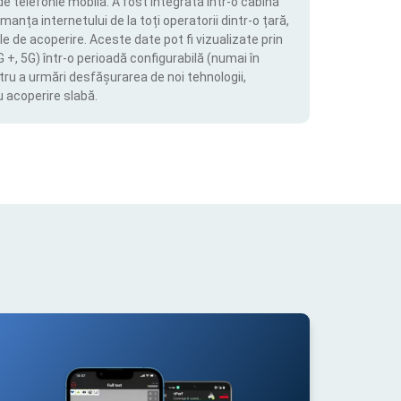
de telefonie mobilă. A fost integrată într-o cabină
manța internetului de la toți operatorii dintr-o țară,
le de acoperire. Aceste date pot fi vizualizate prin
4G +, 5G) într-o perioadă configurabilă (numai în
tru a urmări desfășurarea de noi tehnologii,
u acoperire slabă.