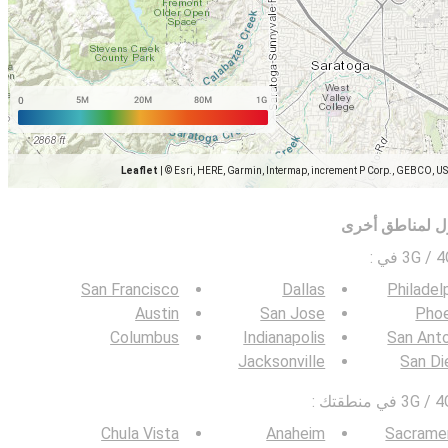
Leaflet
|
© Esri, HERE, Garmin, Intermap, increment P Corp., GEBCO, U
ل لمناطق أخرى
:
San Francisco
Dallas
Philadel
Austin
San Jose
Phoe
Columbus
Indianapolis
San Ant
Jacksonville
San Di
Chula Vista
Anaheim
Sacrame