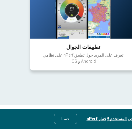
تطبيقات الجوال
تعرف على المزيد حول تطبيق nPerf على نظامي
Android و iOS
 المستخدم لإختبار nPerf
حسنا