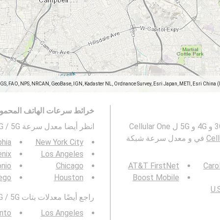
SGS, FAO, NPS, NRCAN, GeoBase, IGN, Kadaster NL, Ordnance Survey, Esri Japan, METI, Esri China 
خرائط سرعات الهاتف المحمو
تمثل هذه الخريطة معدل السرعة لشبكات المحمول 2G و 3G و 4G و 5G ل Cellular One
انظر أيضا معدل سرعة 3G / 4G / 5G في
Cell
في و معدل سرعة شبكة
phia
New York City
nix
Los Angeles
onio
Chicago
AT&T FirstNet
Caro
ego
Houston
Boost Mobile
U.S
راجع أيضًا معدلات بتات 3G / 4G / 5G في منطقتك :
nto
Los Angeles