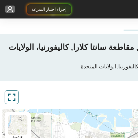
إجراء اختبار السرعة
3G ل Cellular One في San-Jose, سان خوسيه, مقاطعة سانتا كلارا, كاليفورنيا، الولايات
ArcGIS