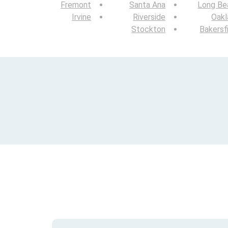
Fremont
Santa Ana
Long Be
Irvine
Riverside
Oakl
Stockton
Bakersf