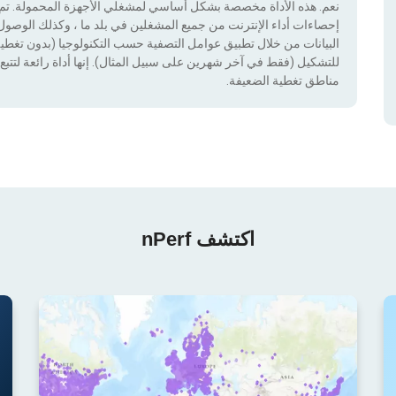
نعم. هذه الأداة مخصصة بشكل أساسي لمشغلي الأجهزة المحمولة. تم دم
إحصاءات أداء الإنترنت من جميع المشغلين في بلد ما ، وكذلك الوصول إ
للتشكيل (فقط في آخر شهرين على سبيل المثال). إنها أداة رائعة لتتبع إ
مناطق تغطية الضعيفة.
اكتشف nPerf