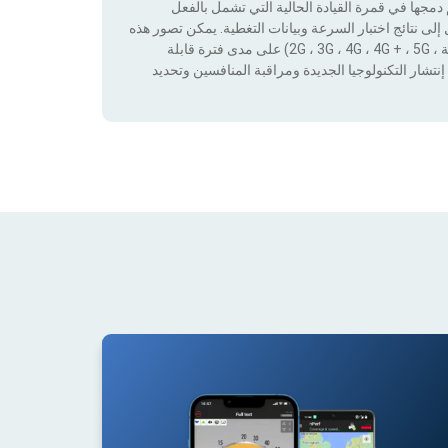
جها في قمرة القيادة الحالية التي تشمل بالفعل
لى نتائج اختبار السرعة وبيانات التغطية. يمكن تصور هذه
البيانات من خلال تطبيق عوامل التصفية حسب التكنولوجيا (بدون تغطية ، 2G ، 3G ، 4G ، 4G + ، 5G) على مدى فترة قابلة
نتشار التكنولوجيا الجديدة ومراقبة المنافسين وتحديد