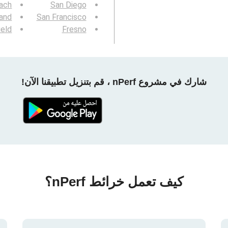
ach
San Diego
and
San Francisco
ield
Fresno
شارك في مشروع nPerf ، قم بتنزيل تطبيقنا الآن!
كيف تعمل خرائط nPerf؟