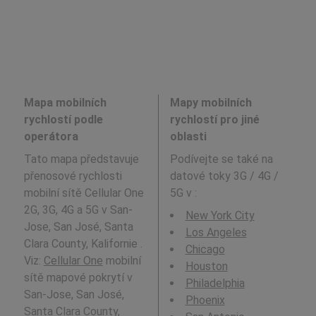
Mapa mobilních
Mapy mobilních
rychlostí podle
rychlostí pro jiné
operátora
oblasti
Tato mapa představuje
Podívejte se také na
přenosové rychlosti
datové toky 3G / 4G /
mobilní sítě Cellular One
5G v
:
2G, 3G, 4G a 5G v San-
New York City
Jose, San José, Santa
Los Angeles
Clara County, Kalifornie .
Chicago
Viz:
Cellular One
mobilní
Houston
sítě mapové pokrytí v
Philadelphia
San-Jose, San José,
Phoenix
Santa Clara County,