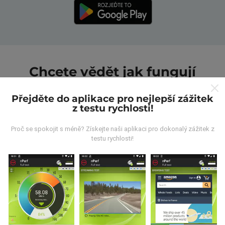
Chcete vědět jak fungují
mapy nPerf?
Přejděte do aplikace pro nejlepší zážitek
z testu rychlosti!
Proč se spokojit s méně? Získejte naši aplikaci pro dokonalý zážitek z
testu rychlosti!
Odkud pocházejí data?
Data jsou shromažďována z testů prováděných
uživateli aplikace nPerf. Jedná se o testy prováděné v
reálných podmínkách přímo v terénu. Pokud se chcete
také zapojit, stáhněte si do svého smartphonu
aplikaci nPerf.
Čím více údajů bude, tím komplexnější