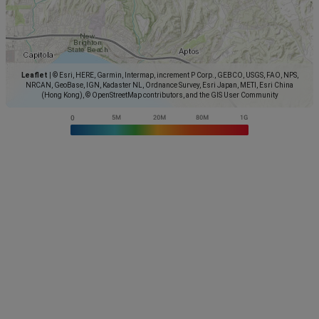
Leaflet
|
© Esri, HERE, Garmin, Intermap, increment P Corp., GEBCO, USGS, FAO, NPS,
NRCAN, GeoBase, IGN, Kadaster NL, Ordnance Survey, Esri Japan, METI, Esri China
(Hong Kong), © OpenStreetMap contributors, and the GIS User Community