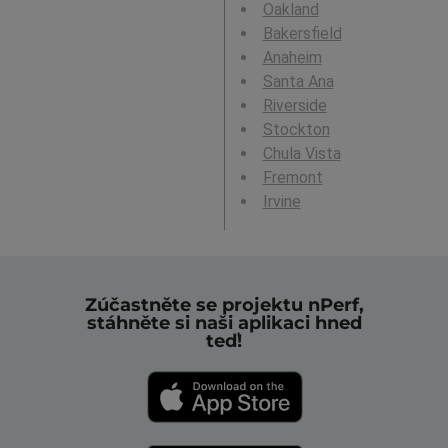
Oakland
Bakersfield
Anaheim
Santa Ana
Riverside
Stockton
Chula Vista
Fremont
Irvine
Zúčastněte se projektu nPerf,
stáhněte si naši aplikaci hned
teď!