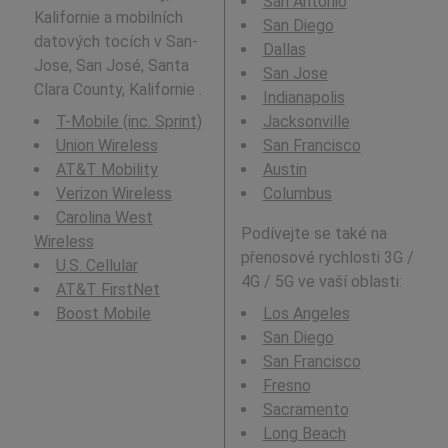
San Antonio
Kalifornie a mobilních
San Diego
datových tocích v San-
Dallas
Jose, San José, Santa
San Jose
Clara County, Kalifornie .
Indianapolis
T-Mobile (inc. Sprint)
Jacksonville
Union Wireless
San Francisco
AT&T Mobility
Austin
Verizon Wireless
Columbus
Carolina West
Podívejte se také na
Wireless
přenosové rychlosti 3G /
U.S. Cellular
4G / 5G ve vaší oblasti:
AT&T FirstNet
Boost Mobile
Los Angeles
San Diego
San Francisco
Fresno
Sacramento
Long Beach