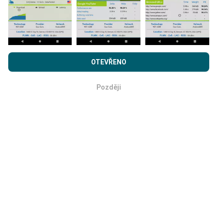
budou mapy!
Prohlížením webu nPerf.com souhlasíte s našimi
Zásadami
používání osobních údajů a souborů cookies
a
Licenční
OTEVŘENO
smlouvou s koncovým uživatelem
pro testy nPerf.
Jak probíhá aktualizace?
Později
OK
Mapy pokrytí sítě jsou každou hodinu automaticky
aktualizovány robotem. Rychlostní mapy jsou
aktualizovány každých 15 minut
. Data jsou
zobrazena po dobu dvou let. Po dvou letech jsou
nejstarší data z map odstraňována jednou měsíčně.