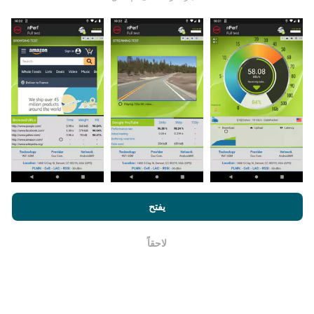
يتم جمع البيانات من الاختبارات التي أجراها مستخدمي تطبيق
nPerf. هذه هي الاختبارات التي أجريت في ظروف حقيقية ،
مباشرة في هذا المجال. إذا كنت ترغب في المشاركة أيضًا ،
فكل ما عليك فعله هو تنزيل تطبيق nPerf على هاتفك الذكي.
كلما زادت البيانات المتوفرة ، كلما كانت الخرائط أكثر شمولية!
من خلال تصفح nPerf.com ، فانك بذلك توافق علي
سياسة الاستخدام
كيف يتم إجراء التحديثات؟
الخصوصية وملفات تعريف الارتباط
بالإضافة
لإتفاقية ترخيص المستخدم
يفتح
لإختبار nPerf
يتم تحديث خرائط تغطية الشبكة تلقائيًا بواسطة الروبوت كل
ساعة. و يتم
تحديث خرائط السرعة كل 15 دقيقة
. و يتم عرض
لاحقاً
حسنا
البيانات لمدة عامين. ولكن بعد عامين ، تتم إزالة أقدم البيانات
من الخرائط مرة واحدة في الشهر.