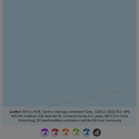
Leaflet
|
© Esri, HERE, Garmin, Intermap, increment P Corp., GEBCO, USGS, FAO, NPS,
NRCAN, GeoBase, IGN, Kadaster NL, Ordnance Survey, Esri Japan, METI, Esri China
(Hong Kong), © OpenStreetMap contributors, and the GIS User Community