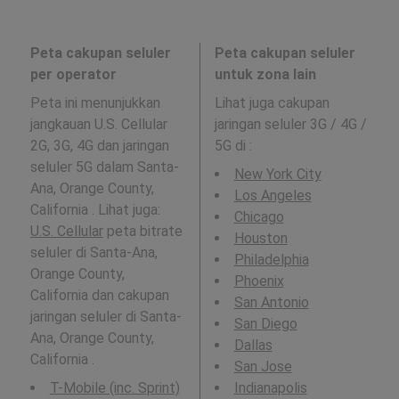
Peta cakupan seluler
Peta cakupan seluler
per operator
untuk zona lain
Peta ini menunjukkan
Lihat juga cakupan
jangkauan U.S. Cellular
jaringan seluler 3G / 4G /
2G, 3G, 4G dan jaringan
5G di
:
seluler 5G dalam Santa-
New York City
Ana, Orange County,
Los Angeles
California . Lihat juga:
Chicago
U.S. Cellular
peta bitrate
Houston
seluler di Santa-Ana,
Philadelphia
Orange County,
Phoenix
California dan cakupan
San Antonio
jaringan seluler di Santa-
San Diego
Ana, Orange County,
Dallas
California .
San Jose
T-Mobile (inc. Sprint)
Indianapolis