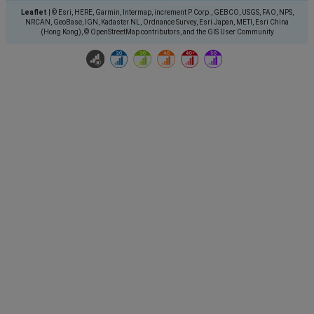
Leaflet
|
© Esri, HERE, Garmin, Intermap, increment P Corp., GEBCO, USGS, FAO, NPS,
NRCAN, GeoBase, IGN, Kadaster NL, Ordnance Survey, Esri Japan, METI, Esri China
(Hong Kong), © OpenStreetMap contributors, and the GIS User Community