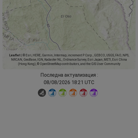
Leaflet
|
© Esri, HERE, Garmin, Intermap, increment P Corp., GEBCO, USGS, FAO, NPS,
NRCAN, GeoBase, IGN, Kadaster NL, Ordnance Survey, Esri Japan, METI, Esri China
(Hong Kong), © OpenStreetMap contributors, and the GIS User Community
Последна актуализация :
08/08/2026 18:21 UTC