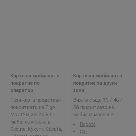
Карта на мобилното
Карти на мобилното
покритие по
покритие за други
оператор
зони
Тази карта представя
Вижте също 3G / 4G /
покритието на Tigo
5G покритието на
Movil 2G, 3G, 4G и 5G
мобилна мрежа в
:
мобилна мрежа в
Bogotá
Cucuta, Кукута, Cúcuta,
Cali