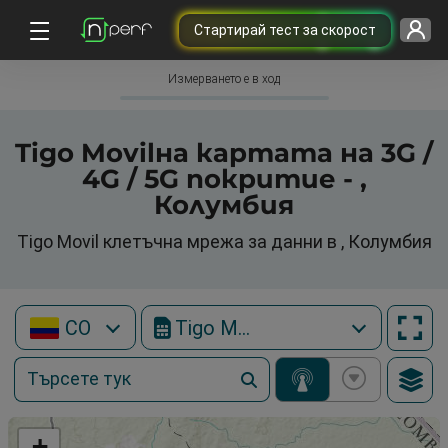
Cтартирай тест за скорост
Измерването е в ход
Tigo Movilна картата на 3G /
4G / 5G покритие - ,
Колумбия
Tigo Movil клетъчна мрежа за данни в , Колумбия
CO
Tigo Movil
+