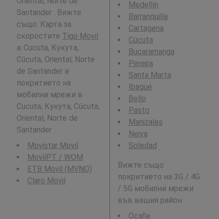
Oriental, Norte de
Medellín
Santander . Вижте
Barranquilla
също: Карта за
Cartagena
скоростите
Tigo Movil
Cúcuta
в Cucuta, Кукута,
Bucaramanga
Cúcuta, Oriental, Norte
Pereira
de Santander и
Santa Marta
покритието на
Ibagué
мобилни мрежи в
Bello
Cucuta, Кукута, Cúcuta,
Pasto
Oriental, Norte de
Manizales
Santander .
Neiva
Movistar Movil
Soledad
MovilPT / WOM
Вижте също
ETB Movil (MVNO)
покритието на 3G / 4G
Claro Movil
/ 5G мобилни мрежи
във вашия район:
Ocaña