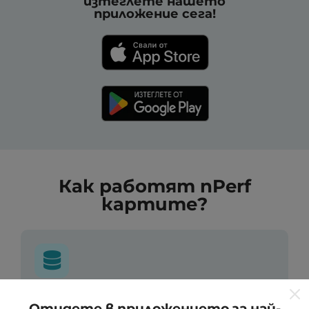
изтеглете нашето
приложение сега!
Как работят nPerf
картите?
Откъде идват данните?
Отидете в приложението за най-