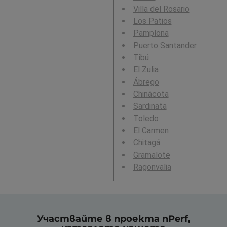
Villa del Rosario
Los Patios
Pamplona
Puerto Santander
Tibú
El Zulia
Ábrego
Chinácota
Sardinata
Toledo
El Carmen
Chitagá
Gramalote
Ragonvalia
Участвайте в проекта nPerf,