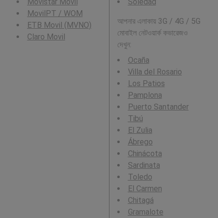
Movistar Movil
Soledad
MovilPT / WOM
আপনার এলাকায় 3G / 4G / 5G
ETB Movil (MVNO)
মোবাইল নেটওয়ার্ক কভারেজও
Claro Movil
দেখুন:
Ocaña
Villa del Rosario
Los Patios
Pamplona
Puerto Santander
Tibú
El Zulia
Ábrego
Chinácota
Sardinata
Toledo
El Carmen
Chitagá
Gramalote