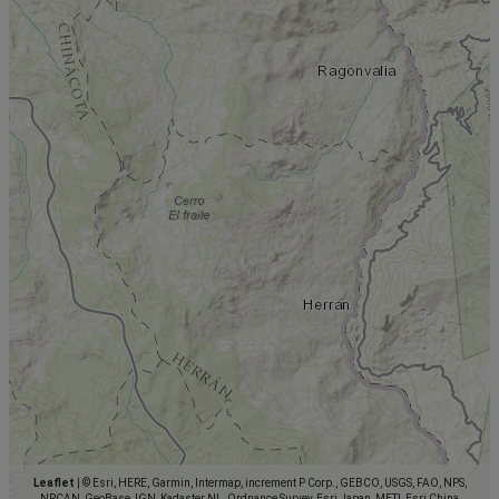
Leaflet
|
© Esri, HERE, Garmin, Intermap, increment P Corp., GEBCO, USGS, FAO, NPS,
NRCAN, GeoBase, IGN, Kadaster NL, Ordnance Survey, Esri Japan, METI, Esri China