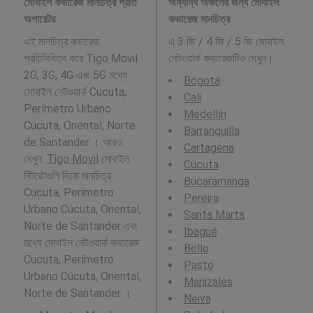
মোবাইল কভারেজ মানচিত্র প্রতি
অন্যান্য অঞ্চলের জন্য মোবাইল
অপারেটর
কভারেজ মানচিত্র
এই মানচিত্র কভারেজ
এ 3 জি / 4 জি / 5 জি মোবাইল
প্রতিনিধিত্ব করে Tigo Movil
নেটওয়ার্ক কভারেজটিও দেখুন।:
2G, 3G, 4G এবং 5G মধ্যে
Bogotá
মোবাইল নেটওয়ার্ক Cucuta,
Cali
Perímetro Urbano
Medellín
Cúcuta, Oriental, Norte
Barranquilla
de Santander । আরও
Cartagena
দেখুন:
Tigo Movil
মোবাইল
Cúcuta
বিটরেটগুলি দিকে মানচিত্র
Bucaramanga
Cucuta, Perímetro
Pereira
Urbano Cúcuta, Oriental,
Santa Marta
Norte de Santander এবং
Ibagué
মধ্যে মোবাইল নেটওয়ার্ক কভারেজ
Bello
Cucuta, Perímetro
Pasto
Urbano Cúcuta, Oriental,
Manizales
Norte de Santander ।
Neiva