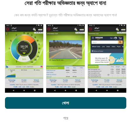
সেরা গতি পরীক্ষার অভিজ্ঞতার জন্য অ্যাপে যান!
কেন কম জন্য বসতি স্থাপন? চূড়ান্ত গতি পরীক্ষার অভিজ্ঞতার জন্য আমাদের অ্যাপ পান!
তথ্য কোথা থেকে আসে?
এনটিউফ অ্যাপ্লিকেশন ব্যবহারকারীদের দ্বারা চালিত পরীক্ষাগুলি থেকে ডেটা
সংগ্রহ করা হয়। এগুলি সরাসরি ক্ষেত্রের মধ্যে বাস্তব পরিস্থিতিতে পরিচালিত
পরীক্ষাগুলি। যদি আপনিও এতে যুক্ত হতে চান তবে আপনাকে যা করতে হবে তা
হ'ল আপনার স্মার্টফোনটিতে এনক্রুফ অ্যাপটি ডাউনলোড করতে হবে।
সেখানে
যত বেশি ডেটা থাকবে, মানচিত্রগুলি তত বেশি বিস্তৃত হবে!
এনক্রফট.কম-এ ব্রাউজ করে আপনি আমাদের
গোপনীয়তা এবং কুকিজ ব্যবহার নীতি
পাশাপাশি
খোলা
কিভাবে আপডেট করা হয়?
আমাদের number পরীক্ষা
শেষ ব্যবহারকারী লাইসেন্স চুক্তি
নেটওয়ার্ক কভারেজ মানচিত্র স্বয়ংক্রিয়ভাবে প্রতি ঘন্টা একটি বট দ্বারা আপডেট
পরে
ঠিক আছে
করা হয়। গতির মানচিত্রগুলি
প্রতি 15 মিনিটে আপডেট হয়
। ডেটা দুই বছরের
জন্য প্রদর্শিত হয়। দুই বছর পরে, পুরানো ডেটা মাসে একবার মানচিত্র থেকে