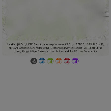
Leaflet
|
© Esri, HERE, Garmin, Intermap, increment P Corp., GEBCO, USGS, FAO, NPS,
NRCAN, GeoBase, IGN, Kadaster NL, Ordnance Survey, Esri Japan, METI, Esri China
(Hong Kong), © OpenStreetMap contributors, and the GIS User Community