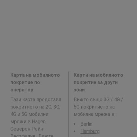
Карта на мобилното
Карти на мобилното
покритие по
покритие за други
оператор
зони
Тази карта представя
Вижте също 3G / 4G /
покритието на 2G, 3G,
5G покритието на
4G и 5G мобилни
мобилна мрежа в
:
мрежи в Hagen,
Berlin
Северен Рейн-
Hamburg
Вестфалия . Вижте