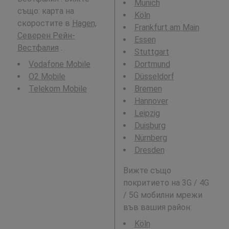
Munich
също: карта на
Köln
скоростите в
Hagen,
Frankfurt am Main
Северен Рейн-
Essen
Вестфалия
.
Stuttgart
Vodafone Mobile
Dortmund
O2 Mobile
Düsseldorf
Telekom Mobile
Bremen
Hannover
Leipzig
Duisburg
Nürnberg
Dresden
Вижте също
покритието на 3G / 4G
/ 5G мобилни мрежи
във вашия район:
Köln