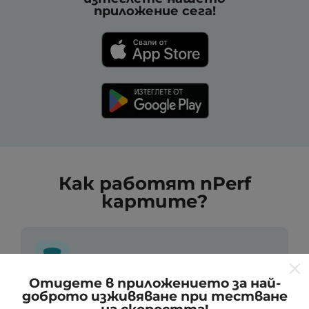
приложение сега!
Как работят nPerf
картите?
Отидете в приложението за най-
доброто изживяване при тестване
Откъде идват данните?