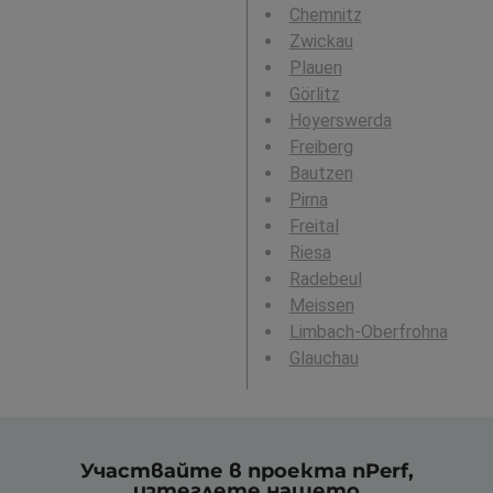
Chemnitz
Zwickau
Plauen
Görlitz
Hoyerswerda
Freiberg
Bautzen
Pirna
Freital
Riesa
Radebeul
Meissen
Limbach-Oberfrohna
Glauchau
Участвайте в проекта nPerf,
изтеглете нашето