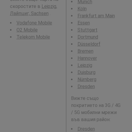
Munich
скоростите в
Leipzig,
Köln
Лайпциг, Sachsen
.
Frankfurt am Main
Vodafone Mobile
Essen
O2 Mobile
Stuttgart
Telekom Mobile
Dortmund
Düsseldorf
Bremen
Hannover
Leipzig
Duisburg
Nürnberg
Dresden
Вижте също
покритието на 3G / 4G
/ 5G мобилни мрежи
във вашия район:
Dresden