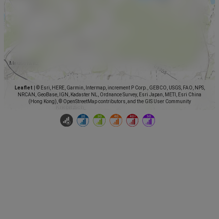
Leaflet
|
© Esri, HERE, Garmin, Intermap, increment P Corp., GEBCO, USGS, FAO, NPS,
NRCAN, GeoBase, IGN, Kadaster NL, Ordnance Survey, Esri Japan, METI, Esri China
(Hong Kong), © OpenStreetMap contributors, and the GIS User Community