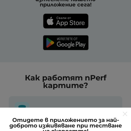
приложение сега!
Как работят nPerf
картите?
Отидете в приложението за най-
доброто изживяване при тестване
Откъде идват данните?