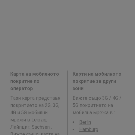
Карта на мобилното
Карти на мобилното
покритие по
покритие за други
оператор
зони
Тази карта представя
Вижте също 3G / 4G /
покритието на 2G, 3G,
5G покритието на
4G и 5G мобилни
мобилна мрежа в
:
мрежи в Leipzig,
Berlin
Лайпциг, Sachsen .
Hamburg
Вижте също: карта на