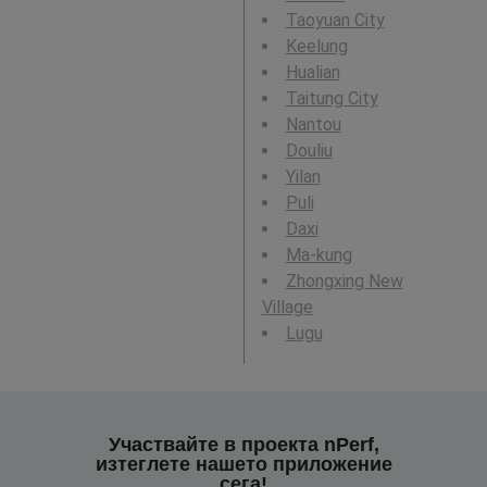
Taoyuan City
Keelung
Hualian
Taitung City
Nantou
Douliu
Yilan
Puli
Daxi
Ma-kung
Zhongxing New
Village
Lugu
Участвайте в проекта nPerf,
изтеглете нашето приложение
сега!