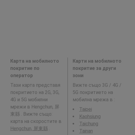
Карта на мобилното
Карти на мобилното
покритие по
покритие за други
оператор
зони
Тази карта представя
Вижте също 3G / 4G /
покритието на 2G, 3G,
5G покритието на
4G и 5G мобилни
мобилна мрежа в
:
мрежи в Hengchun, 屏
Taipei
東縣 . Вижте също:
Kaohsiung
карта на скоростите в
Taichung
Hengchun, 屏東縣
.
Tainan