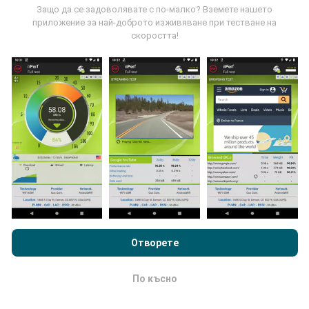
потребители на приложението nPerf. Това са
Защо да се задоволявате с по-малко? Вземете нашето
тестове, проведени в реални условия, директно на
приложение за най-доброто изживяване при тестване на
място. Ако и вие искате да се включите, всичко,
скоростта!
което трябва да направите, е да изтеглите
приложението nPerf на вашия смартфон.
Колкото
повече данни има, толкова по-пълни ще бъдат
картите!
Как се правят актуализациите?
Преглеждайки nPerf.com, вие приемате нашата
Политика за
поверителност и използване на бисквитки
както и нашия
Картите за мрежово покритие се актуализират
тест nPerf
Лицензионно споразумение за краен потребител
Отворете
автоматично от бот на всеки час. Картите за
.
скорост се актуализират
всеки 15 минути
.
Данните се показват за две години. След две
По късно
OK
години най-старите данни се премахват от картите
веднъж месечно.