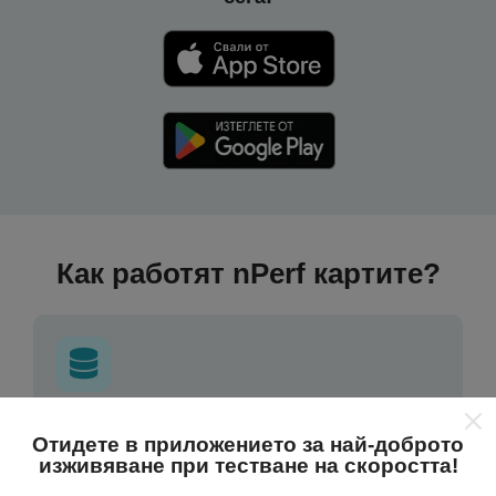
Как работят nPerf картите?
Откъде идват данните?
Отидете в приложението за най-доброто
изживяване при тестване на скоростта!
Данните се събират от тестове, проведени от