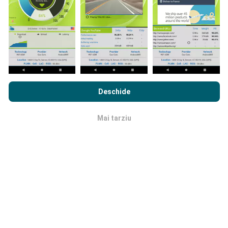
cuprinzătoare!
Prin navigarea nPerf.com, sunteți de acord cu
Politica de
Cum se fac actualizările?
confidențialitate și cookie-uri de utilizare
precum și
Acordul
Deschide
de Licență pentru Utilizatorul Final
a testului nostru nPerf.
Hărțile de acoperire a rețelei sunt actualizate
automat de către un robot la fiecare oră. Hărțile de
Mai tarziu
OK
viteză sunt
actualizate la fiecare 15 minute
. Datele
sunt afișate timp de doi ani. După doi ani, cele mai
vechi date sunt eliminate din hărți o dată pe lună.