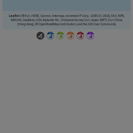
Leaflet
|
© Esri, HERE, Garmin, Intermap, increment P Corp., GEBCO, USGS, FAO, NPS,
NRCAN, GeoBase, IGN, Kadaster NL, Ordnance Survey, Esri Japan, METI, Esri China
(Hong Kong), © OpenStreetMap contributors, and the GIS User Community