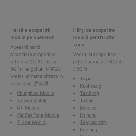
Hartă a acoperirii
Hărți de acoperire
mobile pe operator
mobilă pentru alte
zone
Această hartă
reprezintă acoperirea
Vedeți și acoperirea
rețelelor 2G, 3G, 4G și
rețelelor mobile 3G / 4G
5G în Hengchun, 屏東縣.
/ 5G în
:
Vedeți și: harta bitrate în
Taipei
Hengchun, 屏東縣
.
Kaohsiung
Chunghwa Mobile
Taichung
Taiwan Mobile
Tainan
GT Mobile
Banqiao
Far EasTone Mobile
Hsinchu
T Star Mobile
Taoyuan City
Keelung