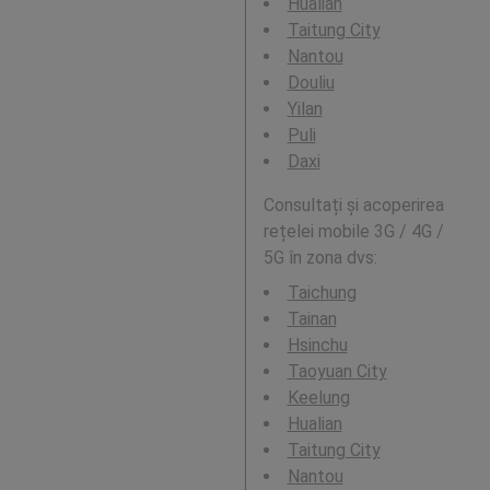
Hualian
Taitung City
Nantou
Douliu
Yilan
Puli
Daxi
Consultați și acoperirea
rețelei mobile 3G / 4G /
5G în zona dvs:
Taichung
Tainan
Hsinchu
Taoyuan City
Keelung
Hualian
Taitung City
Nantou