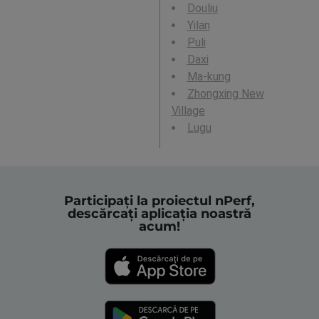
Douliu
Yilan
Puli
Daxi
Ma-kung
Zhongxing New
Village
Lugu
Participați la proiectul nPerf,
descărcați aplicația noastră
acum!