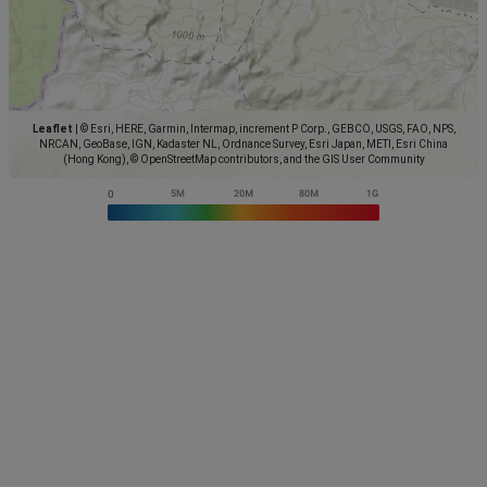
Leaflet
|
© Esri, HERE, Garmin, Intermap, increment P Corp., GEBCO, USGS, FAO, NPS,
NRCAN, GeoBase, IGN, Kadaster NL, Ordnance Survey, Esri Japan, METI, Esri China
(Hong Kong), © OpenStreetMap contributors, and the GIS User Community