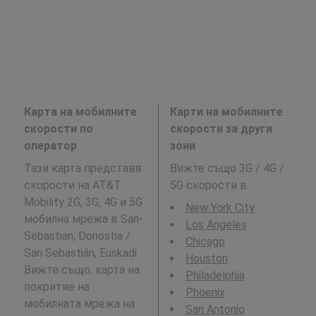
Карта на мобилните
Карти на мобилните
скорости по
скорости за други
оператор
зони
Тази карта представя
Вижте също 3G / 4G /
скорости на AT&T
5G скорости в
:
Mobility 2G, 3G, 4G и 5G
New York City
мобилна мрежа в San-
Los Angeles
Sebastian, Donostia /
Chicago
San Sebastián, Euskadi .
Houston
Вижте също: карта на
Philadelphia
покритие на
Phoenix
мобилната мрежа на
San Antonio