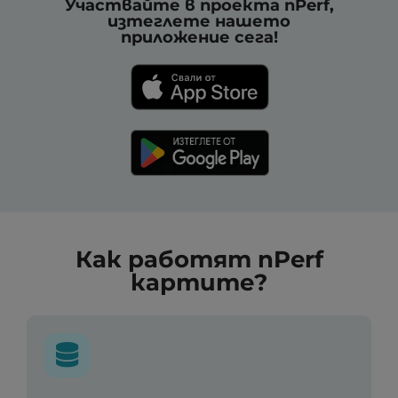
Участвайте в проекта nPerf,
изтеглете нашето
приложение сега!
Как работят nPerf
картите?