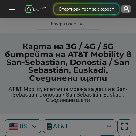
Cтартирай тест за скорост
Измерването е в ход
Карта на 3G / 4G / 5G
битрейта на AT&T Mobility в
San-Sebastian, Donostia / San
Sebastián, Euskadi,
Съединени щати
AT&T Mobility клетъчна мрежа за данни в San-
Sebastian, Donostia / San Sebastián, Euskadi,
Съединени щати
US
AT&T Mobility