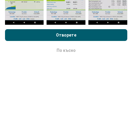
Данните се показват за две години. След две
години най-старите данни се премахват от картите
веднъж месечно.
Преглеждайки nPerf.com, вие приемате нашата
Политика за
поверителност и използване на бисквитки
както и нашия
тест nPerf
Лицензионно споразумение за краен потребител
Отворете
.
По късно
OK
Колко надежден и точен е?
Тестовете се провеждат на устройствата на
потребителите. Прецизността на геолокацията
зависи от качеството на приемане на GPS сигнала
в момента на теста. За данни от покритието
запазваме само тестове с максимална точност на
геолокация
50 метра
. За скорост на изтегляне
този праг нараства до 200 метра.