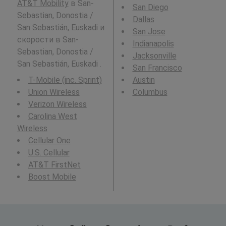
AT&T Mobility
в San-
San Diego
Sebastian, Donostia /
Dallas
San Sebastián, Euskadi и
San Jose
скорости в San-
Indianapolis
Sebastian, Donostia /
Jacksonville
San Sebastián, Euskadi .
San Francisco
T-Mobile (inc. Sprint)
Austin
Union Wireless
Columbus
Verizon Wireless
Carolina West
Wireless
Cellular One
U.S. Cellular
AT&T FirstNet
Boost Mobile