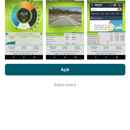
Güncellemeler nasıl yapılır?
Ağ kapsama haritaları her saat bir yapay zeka
tarafından otomatik olarak güncellenir. Hız haritaları
her 15 dakikada bir güncellenir
. Veriler iki yıl boyunca
görüntülenir. İki yıl sonra, en eski veriler ayda bir kez
haritalardan kaldırılır.
nPerf.com'a girme işlemini gerçekleştirerek,
Gizlilik ve Çerezler
Kullanım Politikası
Son Kullanıcı Lisans Sözleşmesi
onaylamış
Açık
sayılırsınız .
Daha sonra
Tamam
Ne kadar güvenilir ve doğru?
Testler, kullanıcıların cihazlarında gerçekleştirilir.
Coğrafi konum hassasiyeti, test sırasındaki GPS
sinyalinin alım kalitesine bağlıdır. Kapsam verileri için,