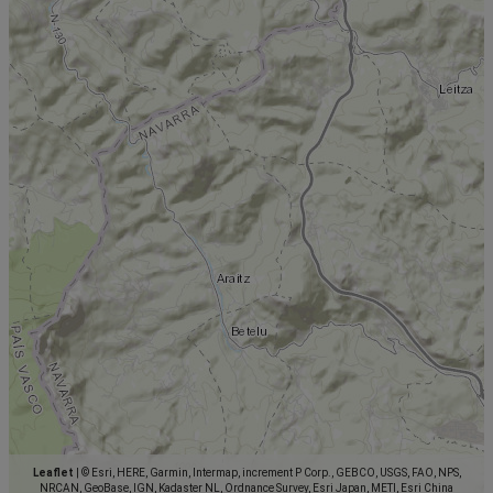
Leaflet
|
© Esri, HERE, Garmin, Intermap, increment P Corp., GEBCO, USGS, FAO, NPS,
NRCAN, GeoBase, IGN, Kadaster NL, Ordnance Survey, Esri Japan, METI, Esri China