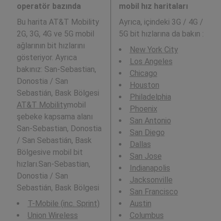
operatör bazında
mobil hız haritaları
Bu harita AT&T Mobility
Ayrıca,
içindeki 3G / 4G /
2G, 3G, 4G ve 5G mobil
5G bit hızlarına da bakın :
ağlarının bit hızlarını
New York City
gösteriyor. Ayrıca
Los Angeles
bakınız: San-Sebastian,
Chicago
Donostia / San
Houston
Sebastián, Bask Bölgesi
Philadelphia
AT&T Mobility
mobil
Phoenix
şebeke kapsama alanı
San Antonio
San-Sebastian, Donostia
San Diego
/ San Sebastián, Bask
Dallas
Bölgesive mobil bit
San Jose
hızları.San-Sebastian,
Indianapolis
Donostia / San
Jacksonville
Sebastián, Bask Bölgesi
San Francisco
T-Mobile (inc. Sprint)
Austin
Union Wireless
Columbus