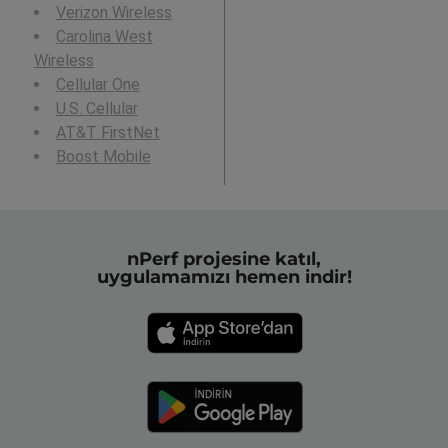
Verizon Wireless
Carolina West
Wireless
Cellular One
U.S. Cellular
AT&T FirstNet
Boost Mobile
nPerf projesine katıl,
uygulamamızı hemen indir!