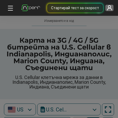
Cтартирай тест за скорост
Измерването е в ход
Карта на 3G / 4G / 5G
битрейта на U.S. Cellular в
Indianapolis, Индианаполис,
Marion County, Индиана,
Съединени щати
U.S. Cellular клетъчна мрежа за данни в
Indianapolis, Индианаполис, Marion County,
Индиана, Съединени щати
US
U.S. Cellular