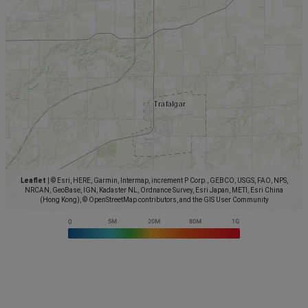
Leaflet
|
© Esri, HERE, Garmin, Intermap, increment P Corp., GEBCO, USGS, FAO, NPS,
NRCAN, GeoBase, IGN, Kadaster NL, Ordnance Survey, Esri Japan, METI, Esri China
(Hong Kong), © OpenStreetMap contributors, and the GIS User Community