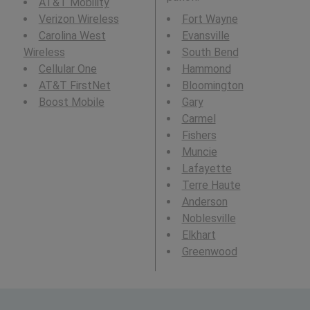
AT&T Mobility
Verizon Wireless
Fort Wayne
Carolina West
Evansville
Wireless
South Bend
Cellular One
Hammond
AT&T FirstNet
Bloomington
Boost Mobile
Gary
Carmel
Fishers
Muncie
Lafayette
Terre Haute
Anderson
Noblesville
Elkhart
Greenwood