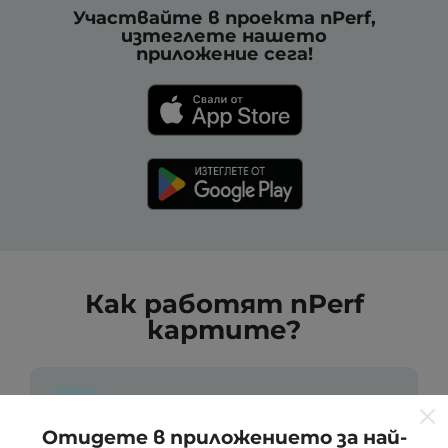
Участвайте в проекта nPerf,
изтеглете нашето
приложение сега!
Как работят nPerf
картите?
Отидете в приложението за най-