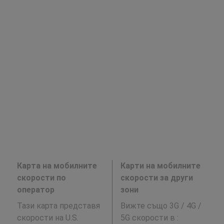
Карта на мобилните
Карти на мобилните
скорости по
скорости за други
оператор
зони
Тази карта представя
Вижте също 3G / 4G /
скорости на U.S.
5G скорости в
: