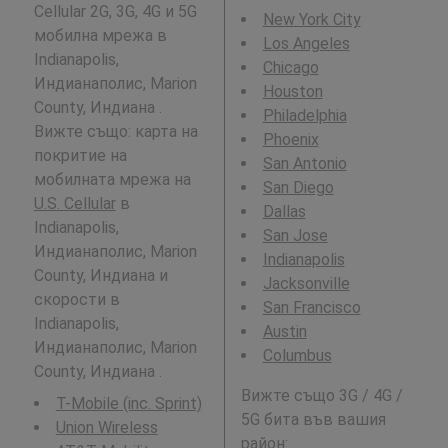
Cellular 2G, 3G, 4G и 5G
New York City
мобилна мрежа в
Los Angeles
Indianapolis,
Chicago
Индианаполис, Marion
Houston
County, Индиана .
Philadelphia
Вижте също: карта на
Phoenix
покритие на
San Antonio
мобилната мрежа на
San Diego
U.S. Cellular
в
Dallas
Indianapolis,
San Jose
Индианаполис, Marion
Indianapolis
County, Индиана и
Jacksonville
скорости в
San Francisco
Indianapolis,
Austin
Индианаполис, Marion
Columbus
County, Индиана .
Вижте също 3G / 4G /
T-Mobile (inc. Sprint)
5G бита във вашия
Union Wireless
район: