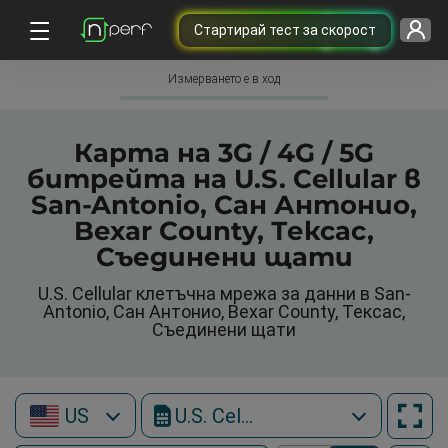
Cтартирай тест за скорост
Измерването е в ход
Карта на 3G / 4G / 5G
битрейта на U.S. Cellular в
San-Antonio, Сан Антонио,
Bexar County, Тексас,
Съединени щати
U.S. Cellular клетъчна мрежа за данни в San-
Antonio, Сан Антонио, Bexar County, Тексас,
Съединени щати
US
U.S. Cellular