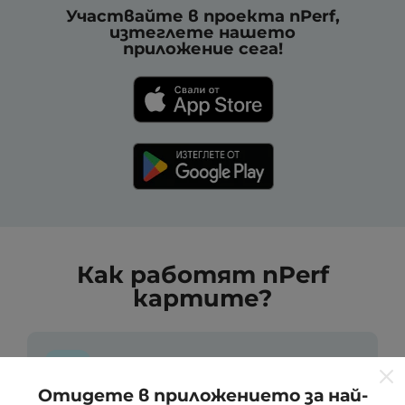
Участвайте в проекта nPerf,
изтеглете нашето
приложение сега!
Как работят nPerf
картите?
Отидете в приложението за най-