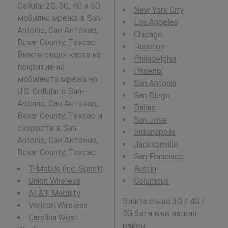
Cellular 2G, 3G, 4G и 5G
New York City
мобилна мрежа в San-
Los Angeles
Antonio, Сан Антонио,
Chicago
Bexar County, Тексас .
Houston
Вижте също: карта на
Philadelphia
покритие на
Phoenix
мобилната мрежа на
San Antonio
U.S. Cellular
в San-
San Diego
Antonio, Сан Антонио,
Dallas
Bexar County, Тексас и
San Jose
скорости в San-
Indianapolis
Antonio, Сан Антонио,
Jacksonville
Bexar County, Тексас .
San Francisco
T-Mobile (inc. Sprint)
Austin
Union Wireless
Columbus
AT&T Mobility
Вижте също 3G / 4G /
Verizon Wireless
5G бита във вашия
Carolina West
район: