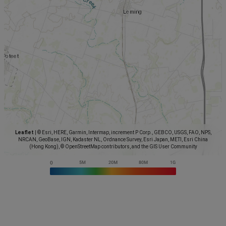
Leaflet
|
© Esri, HERE, Garmin, Intermap, increment P Corp., GEBCO, USGS, FAO, NPS,
NRCAN, GeoBase, IGN, Kadaster NL, Ordnance Survey, Esri Japan, METI, Esri China
(Hong Kong), © OpenStreetMap contributors, and the GIS User Community