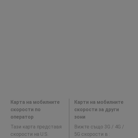
Карта на мобилните
Карти на мобилните
скорости по
скорости за други
оператор
зони
Тази карта представя
Вижте също 3G / 4G /
скорости на U.S.
5G скорости в
: