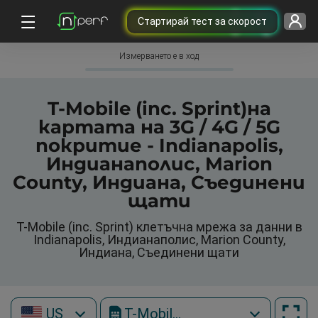
Cтартирай тест за скорост
Измерването е в ход
T-Mobile (inc. Sprint)на
картата на 3G / 4G / 5G
покритие - Indianapolis,
Индианаполис, Marion
County, Индиана, Съединени
щати
T-Mobile (inc. Sprint) клетъчна мрежа за данни в
Indianapolis, Индианаполис, Marion County,
Индиана, Съединени щати
US
T-Mobile (inc. Sprint)