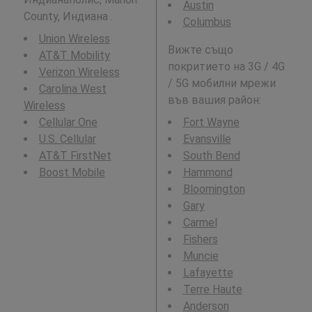
Austin
County, Индиана .
Columbus
Union Wireless
Вижте също
AT&T Mobility
покритието на 3G / 4G
Verizon Wireless
/ 5G мобилни мрежи
Carolina West
във вашия район:
Wireless
Cellular One
Fort Wayne
U.S. Cellular
Evansville
AT&T FirstNet
South Bend
Boost Mobile
Hammond
Bloomington
Gary
Carmel
Fishers
Muncie
Lafayette
Terre Haute
Anderson