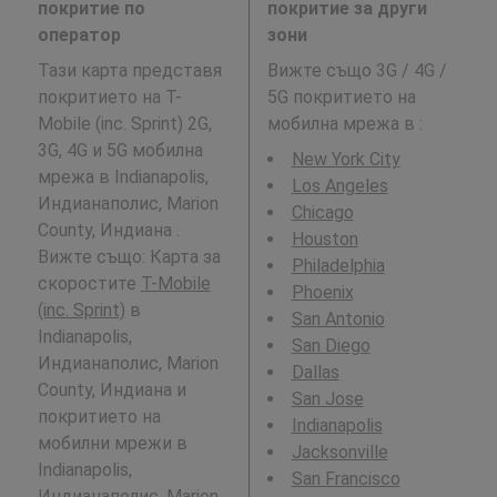
покритие по
покритие за други
оператор
зони
Тази карта представя
Вижте също 3G / 4G /
покритието на T-
5G покритието на
Mobile (inc. Sprint) 2G,
мобилна мрежа в
:
3G, 4G и 5G мобилна
New York City
мрежа в Indianapolis,
Los Angeles
Индианаполис, Marion
Chicago
County, Индиана .
Houston
Вижте също: Карта за
Philadelphia
скоростите
T-Mobile
Phoenix
(inc. Sprint)
в
San Antonio
Indianapolis,
San Diego
Индианаполис, Marion
Dallas
County, Индиана и
San Jose
покритието на
Indianapolis
мобилни мрежи в
Jacksonville
Indianapolis,
San Francisco
Индианаполис, Marion