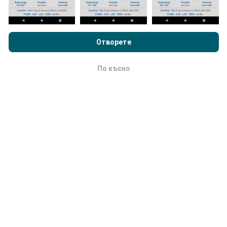
Преглеждайки nPerf.com, вие приемате нашата
Политика за
поверителност и използване на бисквитки
както и нашия
Как се правят актуализациите?
тест nPerf
Лицензионно споразумение за краен потребител
Отворете
.
Картите за мрежово покритие се актуализират
По късно
автоматично от бот на всеки час. Картите за
OK
скорост се актуализират
всеки 15 минути
.
Данните се показват за две години. След две
години най-старите данни се премахват от картите
веднъж месечно.
Колко надежден и точен е?
Тестовете се провеждат на устройствата на
потребителите. Прецизността на геолокацията