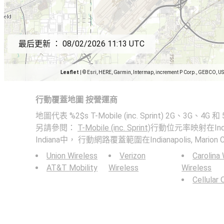
最后更新 ：
08/02/2026 11:13 UTC
Leaflet
|
© Esri, HERE, Garmin, Intermap, increment P Corp., GEBCO, U
行動覆蓋地圖 按營運商
地圖代表 %2$s T-Mobile (inc. Sprint) 2G、3G
另請參閱：
T-Mobile (inc. Sprint)
行動位元率映射在Indianap
Indiana中， 行動網路覆蓋範圍在Indianapolis, Marion Cou
Union Wireless
Verizon
Carolina
AT&T Mobility
Wireless
Wireless
Cellular