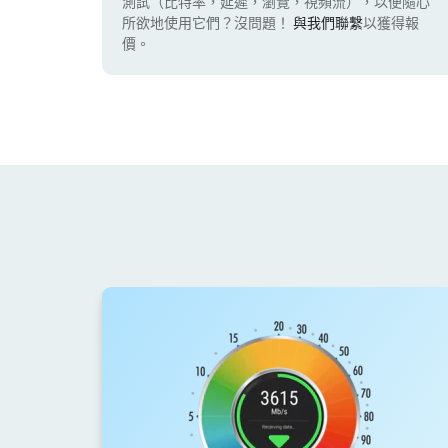
測試（比特率，延遲，瀏覽，視頻流），以便隨心
所欲地使用它們？沒問題！
與我們聯繫
以獲得報
價。