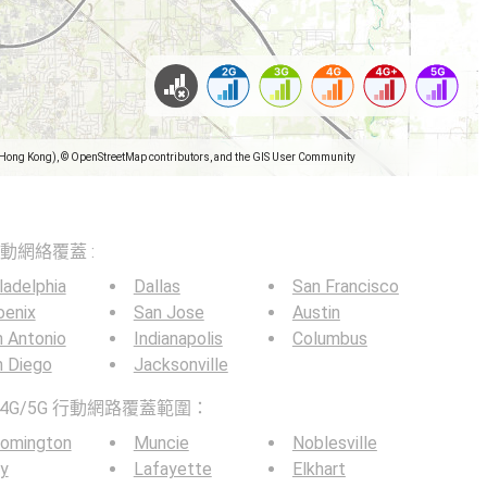
(Hong Kong), © OpenStreetMap contributors, and the GIS User Community
5G移動網絡覆蓋 :
ladelphia
Dallas
San Francisco
oenix
San Jose
Austin
 Antonio
Indianapolis
Columbus
n Diego
Jacksonville
4G/5G 行動網路覆蓋範圍：
oomington
Muncie
Noblesville
y
Lafayette
Elkhart