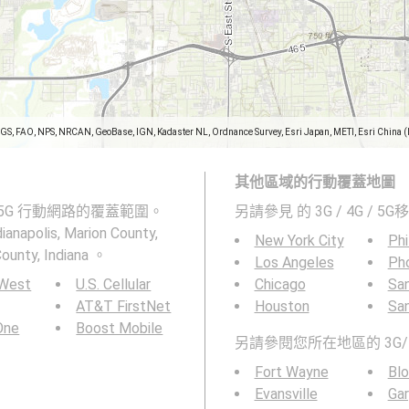
SGS, FAO, NPS, NRCAN, GeoBase, IGN, Kadaster NL, Ordnance Survey, Esri Japan, METI, Esri China 
其他區域的行動覆蓋地圖
、4G 和 5G 行動網路的覆蓋範圍。
另請參見
的 3G / 4G / 
olis, Marion County,
New York City
Phi
nty, Indiana 。
Los Angeles
Ph
 West
U.S. Cellular
Chicago
San
AT&T FirstNet
Houston
Sa
 One
Boost Mobile
另請參閱您所在地區的 3G/
Fort Wayne
Bl
Evansville
Gar