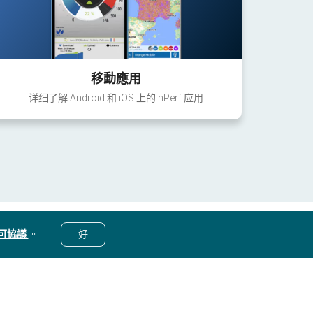
移動應用
详细了解 Android 和 iOS 上的 nPerf 应用
可協議
。
好