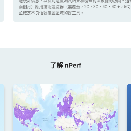
能統計信息，以及對速度測試結果和覆蓋範圍數據的訪問。這
兩個月）應用技術過濾器（無覆蓋，2G，3G，4G，4G +，
並確定不良信號覆蓋區域的好工具。
了解 nPerf