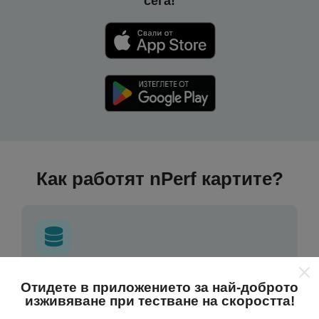
сега!
Как работят nPerf картите?
Откъде идват данните?
Отидете в приложението за най-доброто
изживяване при тестване на скоростта!
Данните се събират от тестове, проведени от