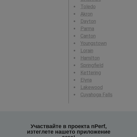
Toledo
Akron
Dayton
Parma
Canton
Youngstown
Lorain
Hamilton
Springfield
Kettering
Elyria
Lakewood
Cuyahoga Falls
Участвайте в проекта nPerf,
изтеглете нашето приложение