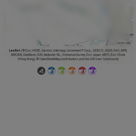
Leaflet
|
© Esri, HERE, Garmin, Intermap, increment P Corp., GEBCO, USGS, FAO, NPS,
NRCAN, GeoBase, IGN, Kadaster NL, Ordnance Survey, Esri Japan, METI, Esri China
(Hong Kong), © OpenStreetMap contributors, and the GIS User Community