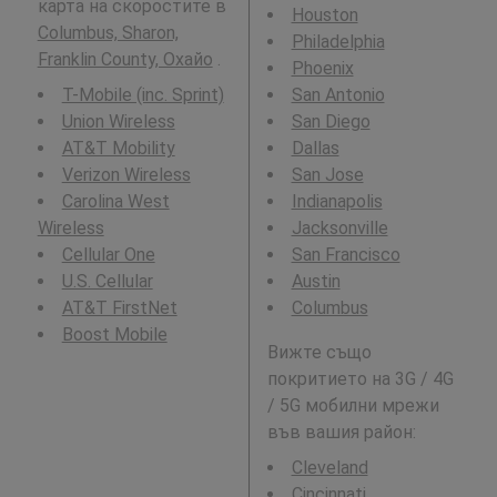
карта на скоростите в
Houston
Columbus, Sharon,
Philadelphia
Franklin County, Охайо
.
Phoenix
T-Mobile (inc. Sprint)
San Antonio
Union Wireless
San Diego
AT&T Mobility
Dallas
Verizon Wireless
San Jose
Carolina West
Indianapolis
Wireless
Jacksonville
Cellular One
San Francisco
U.S. Cellular
Austin
AT&T FirstNet
Columbus
Boost Mobile
Вижте също
покритието на 3G / 4G
/ 5G мобилни мрежи
във вашия район:
Cleveland
Cincinnati