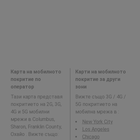
Карта на мобилното
Карти на мобилното
покритие по
покритие за други
оператор
зони
Тази карта представя
Вижте също 3G / 4G /
покритието на 2G, 3G,
5G покритието на
4G и 5G мобилни
мобилна мрежа в
:
мрежи в Columbus,
New York City
Sharon, Franklin County,
Los Angeles
Охайо . Вижте също:
Chicago