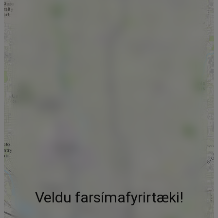
Veldu farsímafyrirtæki!