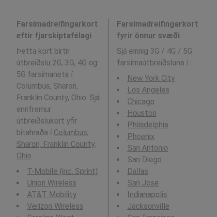
Farsímadreifingarkort
Farsímadreifingarkort
eftir fjarskiptafélagi
fyrir önnur svæði
Þetta kort birtir
Sjá einnig 3G / 4G / 5G
útbreiðslu 2G, 3G, 4G og
farsímaútbreiðsluna í
:
5G farsímaneta í
New York City
Columbus, Sharon,
Los Angeles
Franklin County, Ohio. Sjá
Chicago
ennfremur:
Houston
útbreiðslukort yfir
Philadelphia
bitahraða í
Columbus,
Phoenix
Sharon, Franklin County,
San Antonio
Ohio
.
San Diego
T-Mobile (inc. Sprint)
Dallas
Union Wireless
San Jose
AT&T Mobility
Indianapolis
Verizon Wireless
Jacksonville