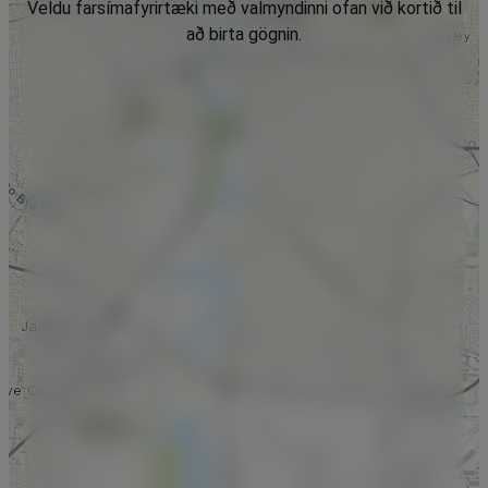
Veldu farsímafyrirtæki með valmyndinni ofan við kortið til
að birta gögnin.