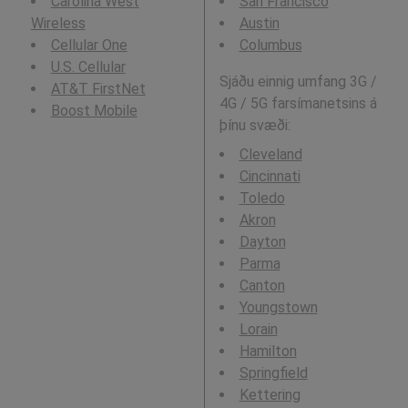
Carolina West
San Francisco
Wireless
Austin
Cellular One
Columbus
U.S. Cellular
Sjáðu einnig umfang 3G /
AT&T FirstNet
4G / 5G farsímanetsins á
Boost Mobile
þínu svæði:
Cleveland
Cincinnati
Toledo
Akron
Dayton
Parma
Canton
Youngstown
Lorain
Hamilton
Springfield
Kettering