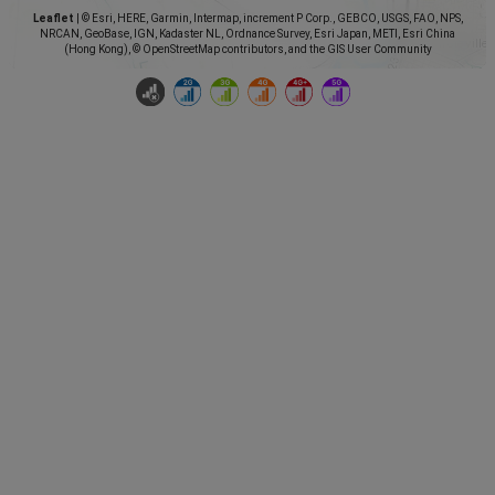
Leaflet
|
© Esri, HERE, Garmin, Intermap, increment P Corp., GEBCO, USGS, FAO, NPS,
NRCAN, GeoBase, IGN, Kadaster NL, Ordnance Survey, Esri Japan, METI, Esri China
(Hong Kong), © OpenStreetMap contributors, and the GIS User Community