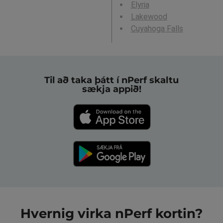
Elyria
Lakewood
Cuyahoga Falls
Til að taka þátt í nPerf skaltu
sækja appið!
Hvernig virka nPerf kortin?