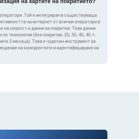
изация на картите на покритието?
 оператори. Той е интегриран в съществуваща
ективността на интернет от всички оператори в
е на скорост и данни за покритие. Тези данни
о технология (без покритие, 2G, 3G, 4G, 4G +,
ите 2 месеца). Това е чудесен инструмент за
блюдение на конкурентите и идентифициране на