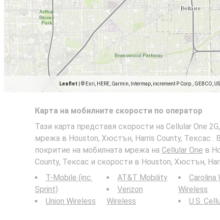
Leaflet
|
© Esri, HERE, Garmin, Intermap, increment P Corp., GEBCO, U
Карта на мобилните скорости по оператор
Тази карта представя скорости на Cellular One 2G,
мрежа в Houston, Хюстън, Harris County, Тексас .
покритие на мобилната мрежа на
Cellular One
в Ho
County, Тексас и скорости в Houston, Хюстън, Harr
T-Mobile (inc.
AT&T Mobility
Carolina
Sprint)
Verizon
Wireless
Union Wireless
Wireless
U.S. Cell