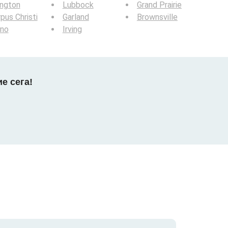
ington
Lubbock
Grand Prairie
pus Christi
Garland
Brownsville
ano
Irving
е сега!