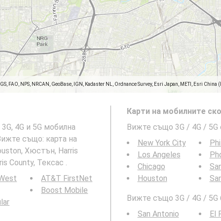
SGS, FAO, NPS, NRCAN, GeoBase, IGN, Kadaster NL, Ordnance Survey, Esri Japan, METI, Esri China 
Карти на мобилните ско
 3G, 4G и 5G мобилна
Вижте също 3G / 4G / 5G
 Вижте също: карта на
New York City
Phi
uston, Хюстън, Harris
Los Angeles
Ph
is County, Тексас .
Chicago
San
 West
AT&T FirstNet
Houston
Sa
Boost Mobile
Вижте също 3G / 4G / 5G
ular
San Antonio
El 