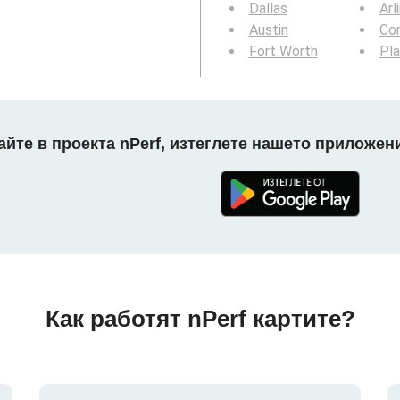
Dallas
Arl
Austin
Cor
Fort Worth
Pl
айте в проекта nPerf, изтеглете нашето приложени
Как работят nPerf картите?