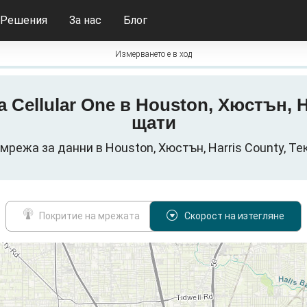
Решения
За нас
Блог
Измерването е в ход
на Cellular One в Houston, Хюстън, 
щати
а мрежа за данни в Houston, Хюстън, Harris County, Т
Покритие на мрежата
Скорост на изтегляне