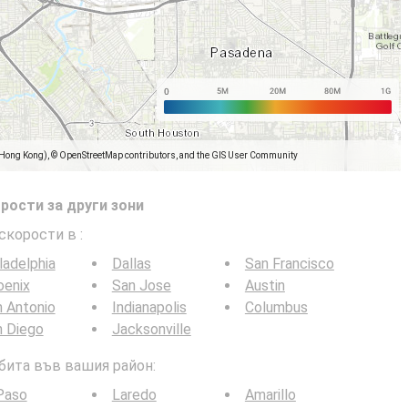
(Hong Kong), © OpenStreetMap contributors, and the GIS User Community
рости за други зони
 скорости в
:
ladelphia
Dallas
San Francisco
oenix
San Jose
Austin
 Antonio
Indianapolis
Columbus
n Diego
Jacksonville
 бита във вашия район:
Paso
Laredo
Amarillo