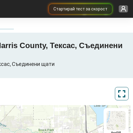
Cтартирай тест за скорост
Harris County, Тексас, Съединени
ексас, Съединени щати
ArcGIS