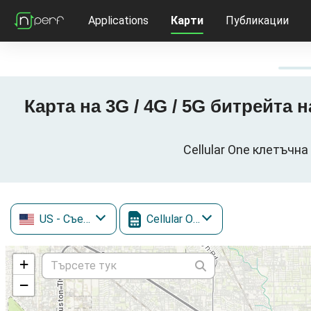
Applications
Карти
Публикации
Карта на 3G / 4G / 5G битрейта 
Cellular One клетъчн
US
- Съединени щати
Cellular One
+
−