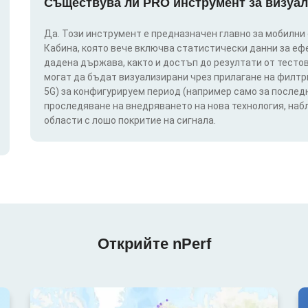
Съществува ли PRO инструмент за визуал
Да. Този инструмент е предназначен главно за мобилни
Кабина, която вече включва статистически данни за еф
дадена държава, както и достъп до резултати от тестов
могат да бъдат визуализирани чрез прилагане на филтри п
5G) за конфигурируем период (например само за последн
проследяване на внедряването на нова технология, на
области с лошо покритие на сигнала.
Открийте nPerf