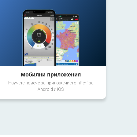
Мобилни приложения
Научете повече за приложението nPerf за
Android и iOS