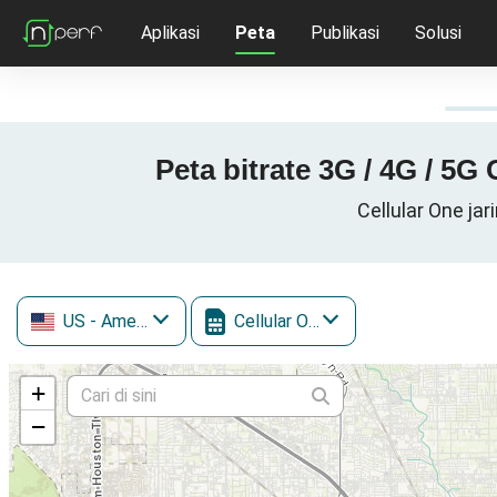
Aplikasi
Peta
Publikasi
Solusi
Peta bitrate 3G / 4G / 5G
Cellular One ja
US
- Amerika Serikat
Cellular One
+
−