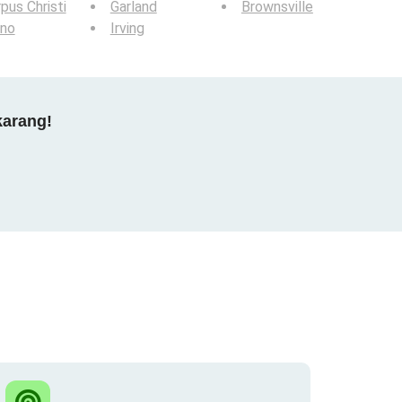
pus Christi
Garland
Brownsville
ano
Irving
karang!