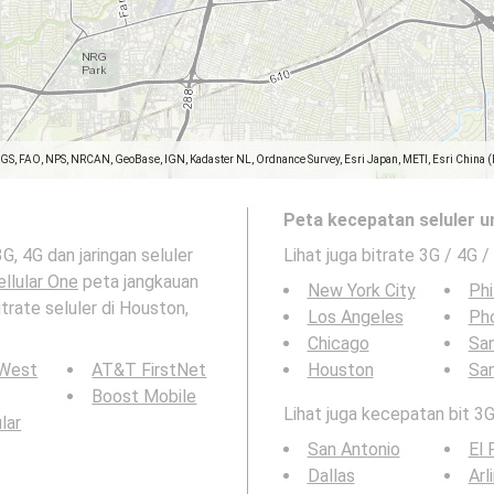
SGS, FAO, NPS, NRCAN, GeoBase, IGN, Kadaster NL, Ordnance Survey, Esri Japan, METI, Esri China 
Peta kecepatan seluler u
G, 4G dan jaringan seluler
Lihat juga bitrate 3G / 4G /
ellular One
peta jangkauan
New York City
Phi
itrate seluler di Houston,
Los Angeles
Ph
Chicago
San
 West
AT&T FirstNet
Houston
Sa
Boost Mobile
Lihat juga kecepatan bit 3G
ular
San Antonio
El 
Dallas
Arl