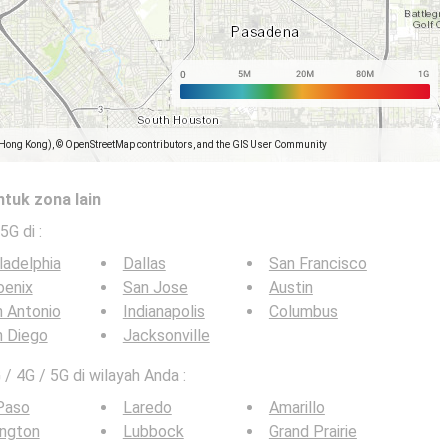
(Hong Kong), © OpenStreetMap contributors, and the GIS User Community
ntuk zona lain
 5G di
:
ladelphia
Dallas
San Francisco
oenix
San Jose
Austin
 Antonio
Indianapolis
Columbus
n Diego
Jacksonville
 / 4G / 5G di wilayah Anda :
Paso
Laredo
Amarillo
ington
Lubbock
Grand Prairie