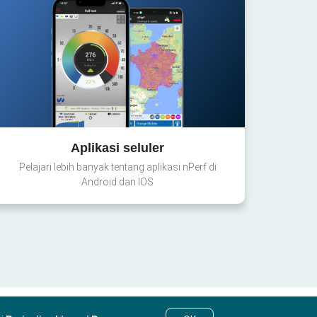
Aplikasi seluler
Pelajari lebih banyak tentang aplikasi nPerf di
Android dan IOS