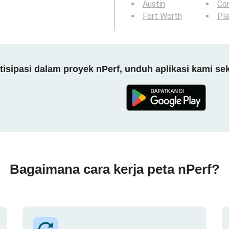
Austin
Cor
Fort Worth
Pl
tisipasi dalam proyek nPerf, unduh aplikasi kami se
Bagaimana cara kerja peta nPerf?