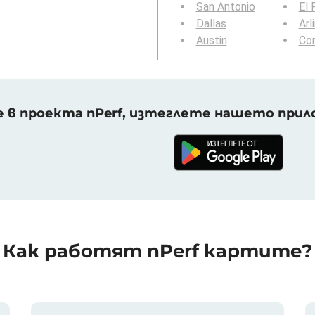
San Antonio
El 
Dallas
Arl
Austin
Cor
 в проекта nPerf, изтеглете нашето прило
Как работят nPerf картите?