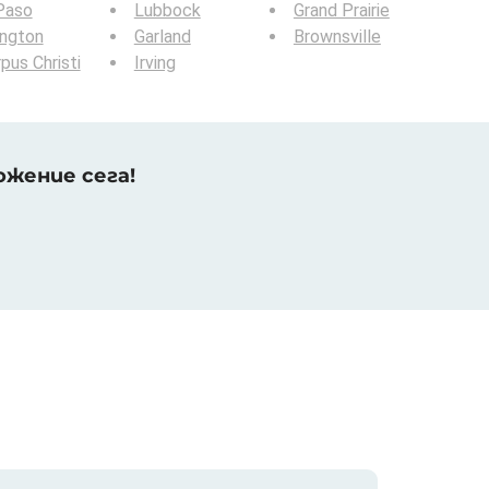
Paso
Lubbock
Grand Prairie
ington
Garland
Brownsville
pus Christi
Irving
жение сега!