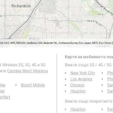
SGS, FAO, NPS, NRCAN, GeoBase, IGN, Kadaster NL, Ordnance Survey, Esri Japan, METI, Esri China 
Карти на мобилното пок
Wireless 2G, 3G, 4G и 5G
Вижте също 3G / 4G / 5G
тите
Carolina West Wireless
New York City
Phi
Los Angeles
Ph
 One
Boost Mobile
Chicago
San
ular
Houston
Sa
rstNet
Вижте също покритието н
Houston
For