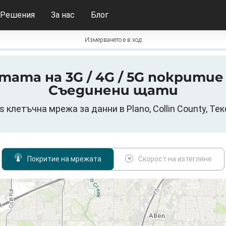
Решения
За нас
Блог
Измерването е в ход
тата на 3G / 4G / 5G покритие - 
Съединени щати
ss клетъчна мрежа за данни в Plano, Collin County, Т
Покритие на мрежата
Скорост на изтегляне