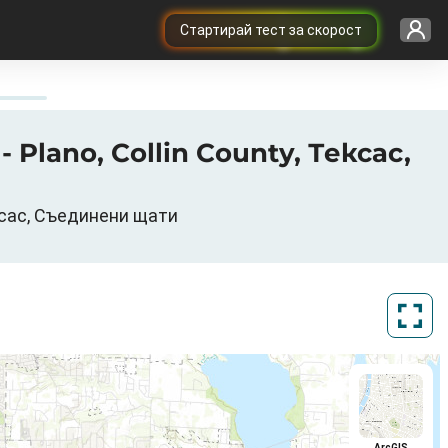
Cтартирай тест за скорост
Plano, Collin County, Тексас,
ексас, Съединени щати
ArcGIS