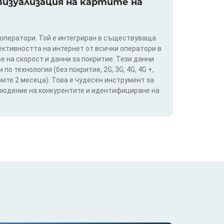
изуализация на картите на
 оператори. Той е интегриран в съществуваща
ективността на интернет от всички оператори в
е на скорост и данни за покритие. Тези данни
о технология (без покритие, 2G, 3G, 4G, 4G +,
ите 2 месеца). Това е чудесен инструмент за
блюдение на конкурентите и идентифициране на