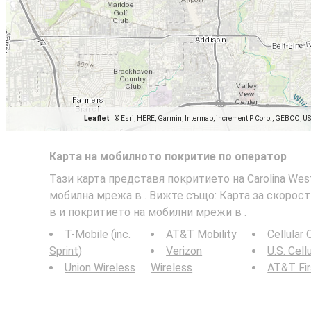
Leaflet
|
© Esri, HERE, Garmin, Intermap, increment P Corp., GEBCO, U
Карта на мобилното покритие по оператор
Тази карта представя покритието на Carolina West 
мобилна мрежа в . Вижте също: Карта за скорос
в и покритието на мобилни мрежи в .
T-Mobile (inc.
AT&T Mobility
Cellular
Sprint)
Verizon
U.S. Cell
Union Wireless
Wireless
AT&T Fi