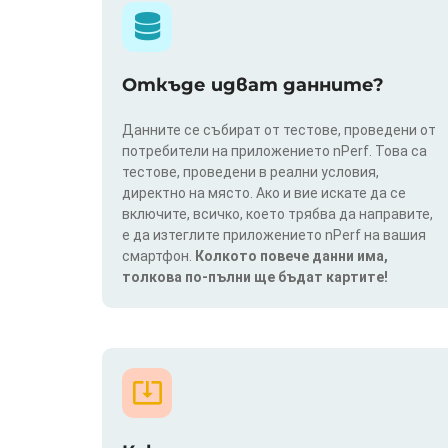
Откъде идват данните?
Данните се събират от тестове, проведени от
потребители на приложението nPerf. Това са
тестове, проведени в реални условия,
директно на място. Ако и вие искате да се
включите, всичко, което трябва да направите,
е да изтеглите приложението nPerf на вашия
смартфон.
Колкото повече данни има,
толкова по-пълни ще бъдат картите!