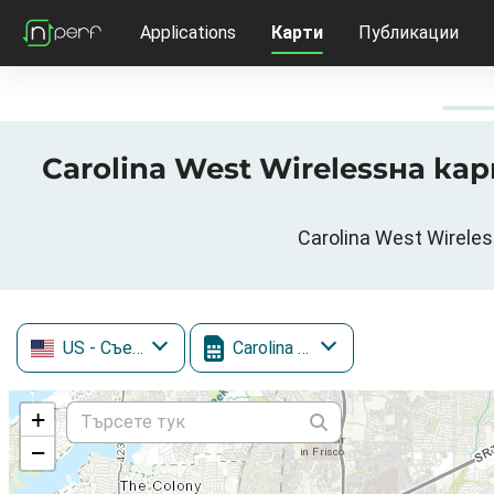
Applications
Карти
Публикации
Carolina West Wirelessна кар
Carolina West Wirele
US
- Съединени щати
Carolina West Wireless
+
−