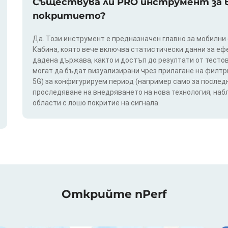
Съществува ли PRO инструмент за в
покритието?
Да. Този инструмент е предназначен главно за мобилни
Кабина, която вече включва статистически данни за еф
дадена държава, както и достъп до резултати от тестов
могат да бъдат визуализирани чрез прилагане на филтри п
5G) за конфигурируем период (например само за последн
проследяване на внедряването на нова технология, на
области с лошо покритие на сигнала.
Открийте nPerf