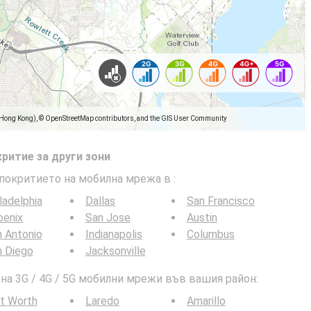
(Hong Kong), © OpenStreetMap contributors, and the GIS User Community
ритие за други зони
 покритието на мобилна мрежа в
:
ladelphia
Dallas
San Francisco
oenix
San Jose
Austin
 Antonio
Indianapolis
Columbus
n Diego
Jacksonville
а 3G / 4G / 5G мобилни мрежи във вашия район:
t Worth
Laredo
Amarillo