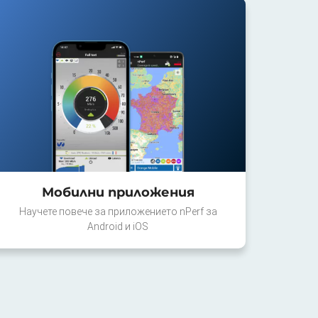
Мобилни приложения
Научете повече за приложението nPerf за
Android и iOS