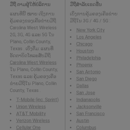
ມືຖື ຕາມຜູ້ໃຫ້ບໍລິການ
ມືຖືສໍາລັບເຂດອື່ນ
ແຜນທີ່ນີ້ ໝາຍ ເຖິງການ
ເບິ່ງການຄຸ້ມຄອງເຄືອຂ່າຍ
ຄຸ້ມຄອງຂອງເຄືອຂ່າຍມືຖື
ມືຖືໃນ 3G / 4G / 5G
:
Carolina West Wireless
New York City
2G, 3G, 4G ແລະ 5G ໃນ
Los Angeles
Plano, Collin County,
Chicago
Texas . ເບິ່ງຕື່ມ: ແຜນທີ່
Houston
ອັດຕາບິດໂທລະສັບມືຖື
Philadelphia
Carolina West Wireless
Phoenix
ໃນ Plano, Collin County,
San Antonio
Texas ແລະ ຄຸ້ມຄອງເຄືອ
San Diego
ຂ່າຍມືຖືໃນ Plano, Collin
Dallas
County, Texas .
San Jose
T-Mobile (inc. Sprint)
Indianapolis
Union Wireless
Jacksonville
AT&T Mobility
San Francisco
Verizon Wireless
Austin
Cellular One
Columbus