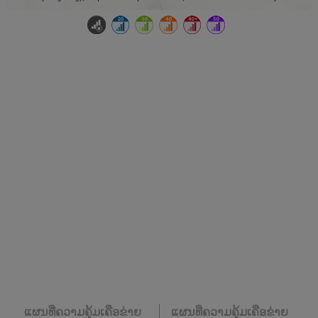
ແຜນທີ່ຄວາມຄຸ້ມເຄືອຂ່າຍ
ແຜນທີ່ຄວາມຄຸ້ມເຄືອຂ່າຍ