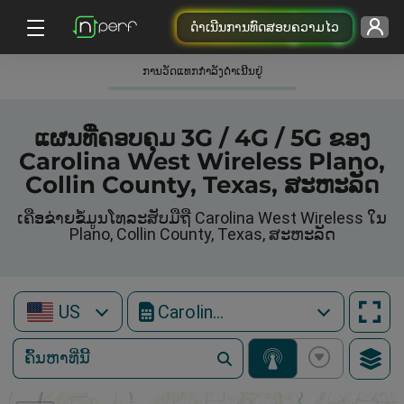
ດຳເນີນການທົດສອບຄວາມໄວ
ການວັດແທກກໍາລັງດໍາເນີນຢູ່
ແຜນທີ່ຄອບຄຸມ 3G / 4G / 5G ຂອງ
Carolina West Wireless Plano,
Collin County, Texas, ສະຫະລັດ
ເຄືອຂ່າຍຂໍ້ມູນໂທລະສັບມືຖື Carolina West Wireless ໃນ
Plano, Collin County, Texas, ສະຫະລັດ
US
Carolina West Wireless