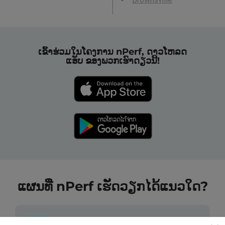
ເຂົ້າຮ່ວມໃນໂຄງການ nPerf, ດາວໂຫລດ
ແອັບ ຂອງພວກເຮົາດຽວນີ້!
ແຜນທີ່ nPerf ເຮັດວຽກໄດ້ແນວໃດ?