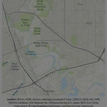
Leaflet
|
© Esri, HERE, Garmin, Intermap, increment P Corp., GEBCO, USGS, FAO, NPS,
NRCAN, GeoBase, IGN, Kadaster NL, Ordnance Survey, Esri Japan, METI, Esri China
(Hong Kong), © OpenStreetMap contributors, and the GIS User Community