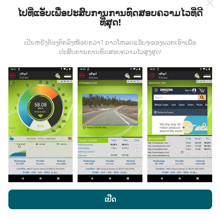
ໄປທີ່ແອັບເພື່ອປະສົບການການທົດສອບຄວາມໄວທີ່ດີ
ທີ່ສຸດ!
ຂໍ້ມູນມາຈາກໃສ?
ເປັນຫຍັງຕ້ອງຕົກລົງໜ້ອຍກວ່າ? ດາວໂຫລດແອັບຯຂອງພວກເຮົາເພື່ອ
ປະສົບການການທົດສອບຄວາມໄວສູງສຸດ!
ຂໍ້ມູນຈະຖືກເກັບ ກຳ ຈາກການທົດສອບທີ່ ດຳ ເນີນໂດຍຜູ້ໃຊ້ app
nPerf. ນີ້ແມ່ນການທົດສອບທີ່ ດຳ ເນີນໃນສະພາບຕົວຈິງ, ໂດຍ
ກົງໃນພາກສະ ໜາມ. ຖ້າທ່ານຢາກມີສ່ວນຮ່ວມຄືກັນ, ສິ່ງທີ່ທ່ານ
ຕ້ອງເຮັດຄືການດາວໂຫລດແອັບ app nPerf ລົງໃນໂທລະສັບ
ສະຫຼາດຂອງທ່ານ.
ຍິ່ງມີຂໍ້ມູນຫຼາຍເທົ່າໃດ, ຍິ່ງຈະມີແຜນທີ່ທີ່
ຄົບຖ້ວນເທົ່າໃດ!
ມີການປັບປຸງແນວໃດ?
ໂດຍການເຂົ້າເບິ່ງເວັບໄຊທ໌ nPerf.com, ທ່ານຍິນຍອມໃຫ້ພວກເຮົາ
ນະໂຍບາຍຄວາມເປັນສ່ວນຕົວແລະການໃຊ້ຄຸກກີ
ພ້ອມທັງການທົດສອບ
ເປີດ
ແຜນທີ່ການຄຸ້ມຄອງເຄືອຂ່າຍຖືກອັບເດດໂດຍອັດຕະໂນມັດໂດຍ
nPerf ຂອງພວກເຮົາ
ສັນຍາອະນຸຍາດຜູ້ໃຊ້ສຸດທ້າຍ
.
bot ທຸກໆຊົ່ວໂມງ. ແຜນທີ່ຄວາມໄວແມ່ນ
ຖືກປັບປຸງທຸກໆ 15 ນາທີ