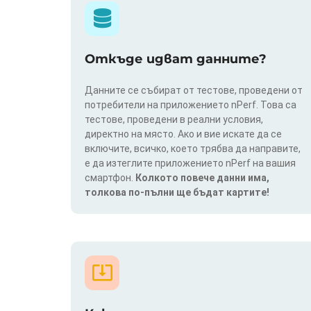
Откъде идват данните?
Данните се събират от тестове, проведени от
потребители на приложението nPerf. Това са
тестове, проведени в реални условия,
директно на място. Ако и вие искате да се
включите, всичко, което трябва да направите,
е да изтеглите приложението nPerf на вашия
смартфон.
Колкото повече данни има,
толкова по-пълни ще бъдат картите!