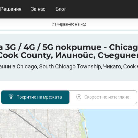
Решения
За нас
Блог
Измерването е в ход
 3G / 4G / 5G покритие - Chicag
 Cook County, Илинойс, Съедин
анни в Chicago, South Chicago Township, Чикаго, Coo
Покритие на мрежата
Скорост на изтегляне