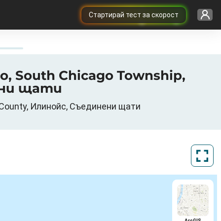
Cтартирай тест за скорост
o, South Chicago Township,
ени щати
k County, Илинойс, Съединени щати
ArcGIS