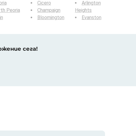
ria
Cicero
Arlington
th Peoria
Champaign
Heights
in
Bloomington
Evanston
жение сега!