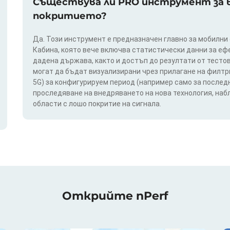
Съществува ли PRO инструмент за в
покритието?
Да. Този инструмент е предназначен главно за мобилни
Кабина, която вече включва статистически данни за еф
дадена държава, както и достъп до резултати от тестов
могат да бъдат визуализирани чрез прилагане на филтри п
5G) за конфигурируем период (например само за последн
проследяване на внедряването на нова технология, на
области с лошо покритие на сигнала.
Открийте nPerf