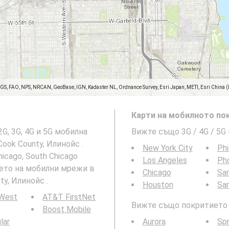
SGS, FAO, NPS, NRCAN, GeoBase, IGN, Kadaster NL, Ordnance Survey, Esri Japan, METI, Esri China 
Карти на мобилното пок
2G, 3G, 4G и 5G мобилна
Вижте също 3G / 4G / 5G
Cook County, Илинойс .
New York City
Phi
icago, South Chicago
Los Angeles
Ph
тието на мобилни мрежи в
Chicago
San
ty, Илинойс .
Houston
Sa
 West
AT&T FirstNet
Вижте също покритието н
Boost Mobile
ular
Aurora
Spr