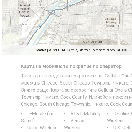
Leaflet
|
© Esri, HERE, Garmin, Intermap, increment P Corp., GEBCO, U
Карта на мобилното покритие по оператор
Тази карта представя покритието на Cellular One 
мрежа в Chicago, South Chicago Township, Чикаго, 
Вижте също: Карта за скоростите
Cellular One
в Ch
Township, Чикаго, Cook County, Илинойс и покри
Chicago, South Chicago Township, Чикаго, Cook Coun
T-Mobile (inc.
AT&T Mobility
Carolina
Sprint)
Verizon
Wireless
Union Wireless
Wireless
U.S. Cell