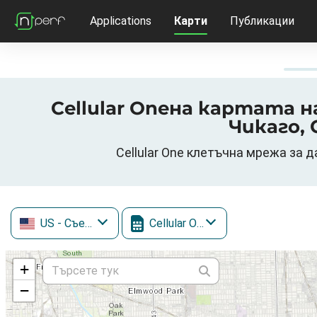
Applications
Карти
Публикации
Cellular Oneна картата на
Чикаго,
Cellular One клетъчна мрежа за д
US
- Съединени щати
Cellular One
+
−