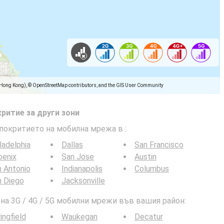
(Hong Kong), © OpenStreetMap contributors, and the GIS User Community
ритие за други зони
 покритието на мобилна мрежа в
:
ladelphia
Dallas
San Francisco
oenix
San Jose
Austin
 Antonio
Indianapolis
Columbus
n Diego
Jacksonville
а 3G / 4G / 5G мобилни мрежи във вашия район:
ingfield
Waukegan
Decatur