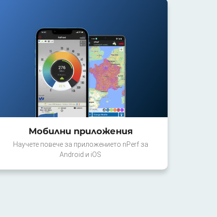
Мобилни приложения
Научете повече за приложението nPerf за
Android и iOS