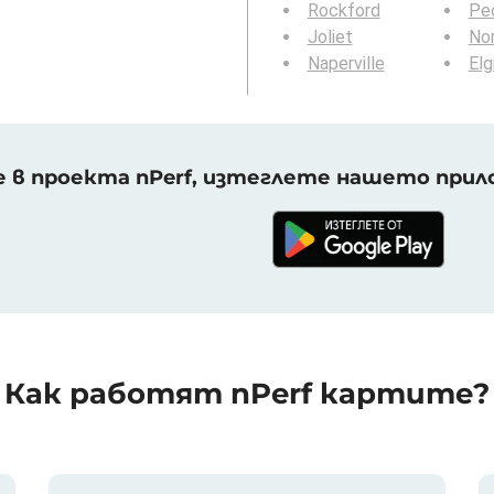
Rockford
Peo
Joliet
Nor
Naperville
Elg
 в проекта nPerf, изтеглете нашето прило
Как работят nPerf картите?