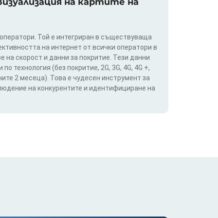
изуализация на картите на
 оператори. Той е интегриран в съществуваща
ективността на интернет от всички оператори в
е на скорост и данни за покритие. Тези данни
о технология (без покритие, 2G, 3G, 4G, 4G +,
ите 2 месеца). Това е чудесен инструмент за
блюдение на конкурентите и идентифициране на