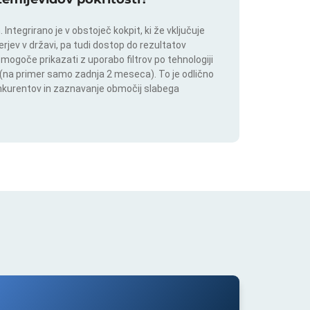
ntegrirano je v obstoječ kokpit, ki že vključuje
rjev v državi, pa tudi dostop do rezultatov
 mogoče prikazati z uporabo filtrov po tehnologiji
ju (na primer samo zadnja 2 meseca). To je odlično
onkurentov in zaznavanje območij slabega