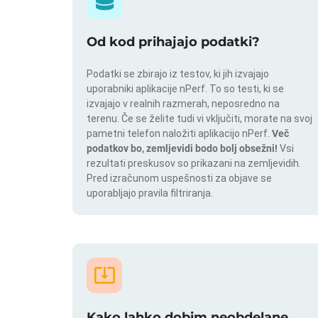
Od kod prihajajo podatki?
Podatki se zbirajo iz testov, ki jih izvajajo
uporabniki aplikacije nPerf. To so testi, ki se
izvajajo v realnih razmerah, neposredno na
terenu. Če se želite tudi vi vključiti, morate na svoj
pametni telefon naložiti aplikacijo nPerf.
Več
podatkov bo, zemljevidi bodo bolj obsežni!
Vsi
rezultati preskusov so prikazani na zemljevidih.
Pred izračunom uspešnosti za objave se
uporabljajo pravila filtriranja.
Kako lahko dobim neobdelane