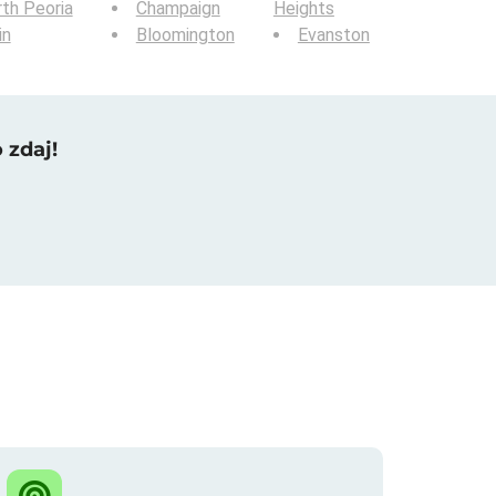
th Peoria
Champaign
Heights
in
Bloomington
Evanston
 zdaj!