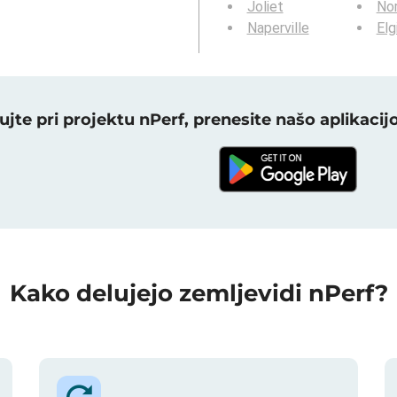
Joliet
Nor
Naperville
Elg
ujte pri projektu nPerf, prenesite našo aplikacijo
Kako delujejo zemljevidi nPerf?