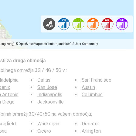
Hong Kong), © OpenStreetMap contributors, and the GIS User Community
osti za druga območja
obilnega omrežja 3G / 4G / 5G v
:
ladelphia
Dallas
San Francisco
oenix
San Jose
Austin
 Antonio
Indianapolis
Columbus
n Diego
Jacksonville
mobilnih omrežij 3G/4G/5G na vašem območju:
ingfield
Waukegan
Decatur
ria
Cicero
Arlington