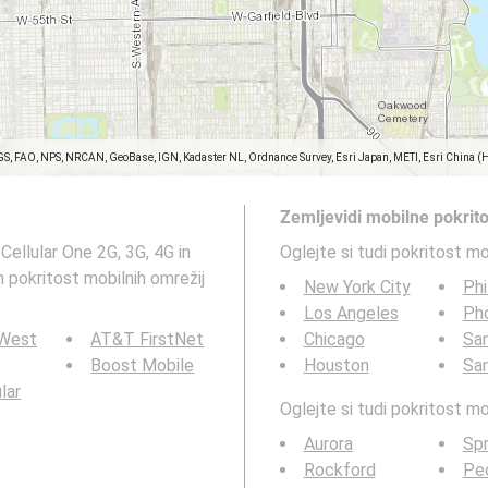
GS, FAO, NPS, NRCAN, GeoBase, IGN, Kadaster NL, Ordnance Survey, Esri Japan, METI, Esri China (
Zemljevidi mobilne pokrit
Cellular One 2G, 3G, 4G in
Oglejte si tudi pokritost m
in pokritost mobilnih omrežij
New York City
Phi
Los Angeles
Ph
 West
AT&T FirstNet
Chicago
San
Boost Mobile
Houston
Sa
ular
Oglejte si tudi pokritost 
Aurora
Spr
Rockford
Peo