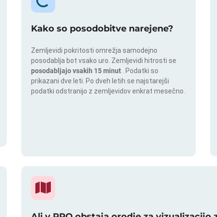
Kako so posodobitve narejene?
Zemljevidi pokritosti omrežja samodejno
posodablja bot vsako uro. Zemljevidi hitrosti se
posodabljajo vsakih 15 minut
. Podatki so
prikazani dve leti. Po dveh letih se najstarejši
podatki odstranijo z zemljevidov enkrat mesečno.
Ali v PRO obstaja orodje za vizualizacijo