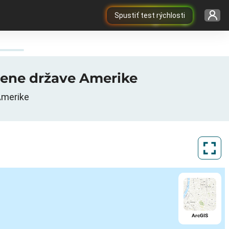
Spustiť test rýchlosti
užene države Amerike
Amerike
ArcGIS