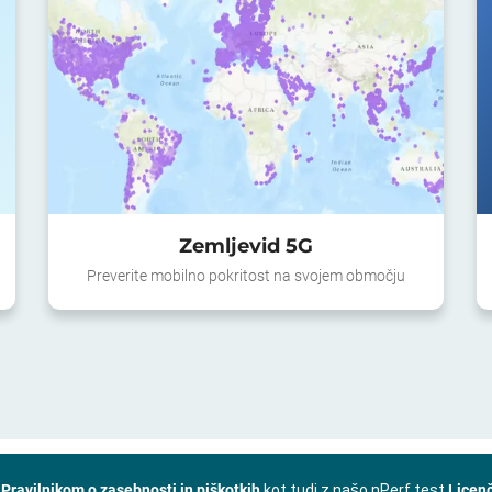
Zemljevid 5G
Preverite mobilno pokritost na svojem območju
m
Pravilnikom o zasebnosti in piškotkih
kot tudi z našo nPerf test
Licen