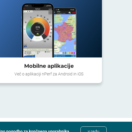
Mobilne aplikacije
Več o aplikaciji nPerf za Android in iOS
čno pogodbo za končnega uporabnika
.
v redu