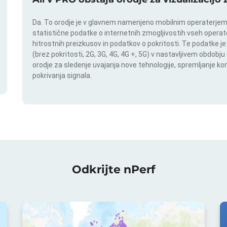
Da. To orodje je v glavnem namenjeno mobilnim operaterjem. I
statistične podatke o internetnih zmogljivostih vseh operate
hitrostnih preizkusov in podatkov o pokritosti. Te podatke je
(brez pokritosti, 2G, 3G, 4G, 4G +, 5G) v nastavljivem obdob
orodje za sledenje uvajanja nove tehnologije, spremljanje k
pokrivanja signala.
Odkrijte nPerf