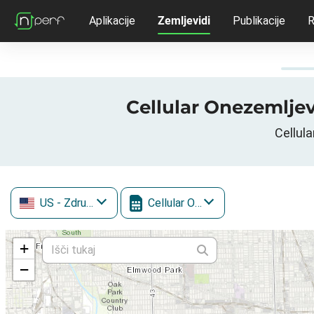
Aplikacije
Zemljevidi
Publikacije
R
Cellular Onezemljev
Cellul
US
- Združene države Amerike
Cellular One
+
−