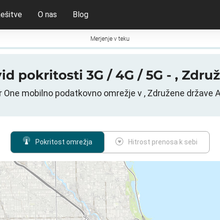
ešitve
O nas
Blog
Merjenje v teku
id pokritosti 3G / 4G / 5G - , Zdr
ar One mobilno podatkovno omrežje v , Združene države 
Pokritost omrežja
Hitrost prenosa k sebi