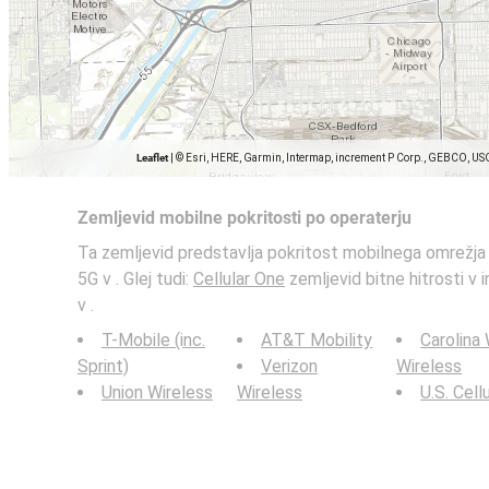
Leaflet
|
© Esri, HERE, Garmin, Intermap, increment P Corp., GEBCO, US
Zemljevid mobilne pokritosti po operaterju
Ta zemljevid predstavlja pokritost mobilnega omrežja 
5G v . Glej tudi:
Cellular One
zemljevid bitne hitrosti v 
v .
T-Mobile (inc.
AT&T Mobility
Carolina
Sprint)
Verizon
Wireless
Union Wireless
Wireless
U.S. Cell