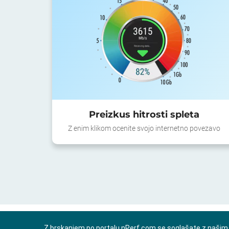
Preizkus hitrosti spleta
Z enim klikom ocenite svojo internetno povezavo
Z brskanjem po portalu nPerf.com se soglašate z naši