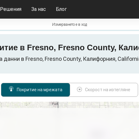
Решения
За нас
Блог
Измерването е в ход
критие в Fresno, Fresno County, К
данни в Fresno, Fresno County, Калифорния, Califor
Покритие на мрежата
Скорост на изтегляне