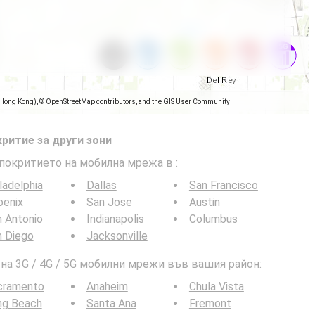
(Hong Kong), © OpenStreetMap contributors, and the GIS User Community
ритие за други зони
 покритието на мобилна мрежа в
:
ladelphia
Dallas
San Francisco
oenix
San Jose
Austin
 Antonio
Indianapolis
Columbus
n Diego
Jacksonville
а 3G / 4G / 5G мобилни мрежи във вашия район:
cramento
Anaheim
Chula Vista
ng Beach
Santa Ana
Fremont