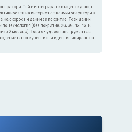
 оператори. Той е интегриран в съществуваща
ективността на интернет от всички оператори в
е на скорост и данни за покритие. Тези данни
о технология (без покритие, 2G, 3G, 4G, 4G +,
ите 2 месеца). Това е чудесен инструмент за
блюдение на конкурентите и идентифициране на