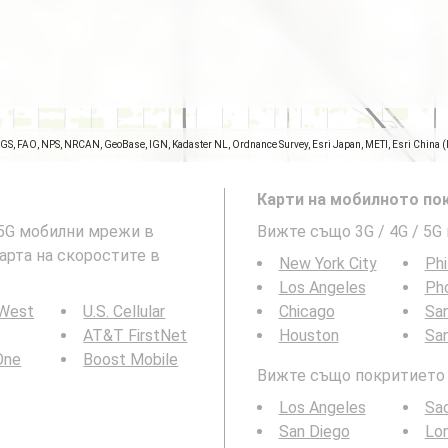
SGS, FAO, NPS, NRCAN, GeoBase, IGN, Kadaster NL, Ordnance Survey, Esri Japan, METI, Esri China 
Карти на мобилното пок
и 5G мобилни мрежи в
Вижте също 3G / 4G / 5G
карта на скоростите в
New York City
Phi
Los Angeles
Ph
 West
U.S. Cellular
Chicago
San
AT&T FirstNet
Houston
Sa
 One
Boost Mobile
Вижте също покритието н
Los Angeles
Sa
San Diego
Lo