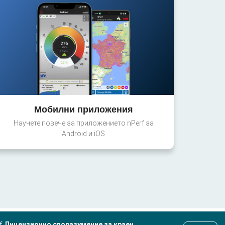
Мобилни приложения
Научете повече за приложението nPerf за
Android и iOS
rf
Лицензионно споразумение за краен