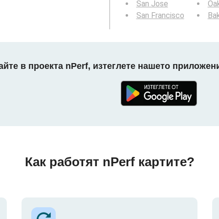
San Jose
Oa
San Francisco
Bak
айте в проекта nPerf, изтеглете нашето приложени
Как работят nPerf картите?