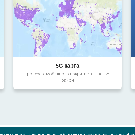
5G карта
Проверете мобилното покритие във вашия
район
верителност и използване на бисквитки
както и нашия тест nPe