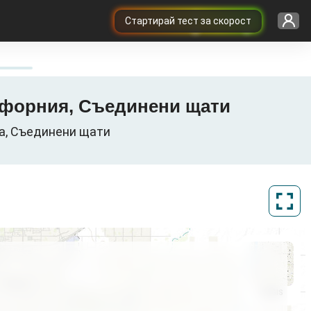
Cтартирай тест за скорост
алифорния, Съединени щати
nia, Съединени щати
ArcGIS