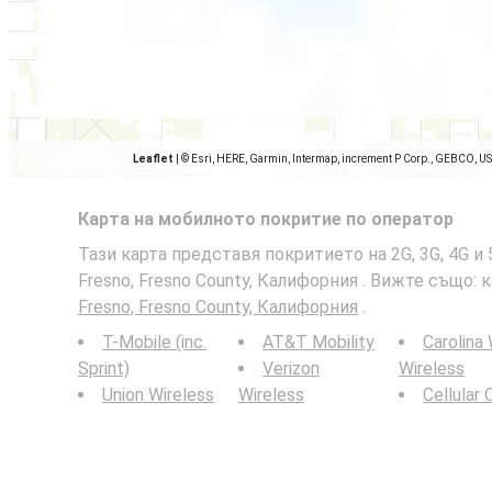
Leaflet
|
© Esri, HERE, Garmin, Intermap, increment P Corp., GEBCO, U
Карта на мобилното покритие по оператор
Тази карта представя покритието на 2G, 3G, 4G 
Fresno, Fresno County, Калифорния . Вижте също: 
Fresno, Fresno County, Калифорния
.
T-Mobile (inc.
AT&T Mobility
Carolina
Sprint)
Verizon
Wireless
Union Wireless
Wireless
Cellular