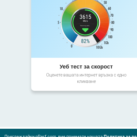
Уеб тест за скорост
Оценете вашата интернет връзка с едно
кликване
Преглеждайки nPerf.com, вие приемате нашата
Политика за по