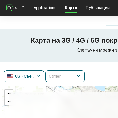
Applications
Карти
Публикации
Карта на 3G / 4G / 5G по
Клетъчни мрежи за 
US
- Съединени щати
+
−