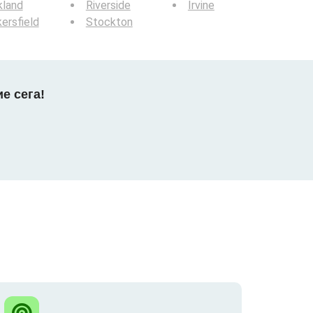
kland
Riverside
Irvine
ersfield
Stockton
е сега!