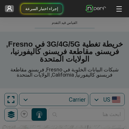
إجراء اختبار السرعة
القياس قيد التقدم
خريطة تغطية 3G/4G/5G في Fresno,
فريسنو, مقاطعة فريسنو, كاليفورنيا،
الولايات المتحدة
شبكات البيانات الخلوية في Fresno, فريسنو, مقاطعة
فريسنو, كاليفورنيا, California, الولايات المتحدة
US