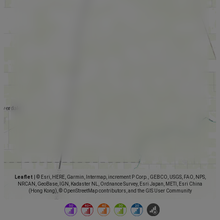
Leaflet
|
© Esri, HERE, Garmin, Intermap, increment P Corp., GEBCO, USGS, FAO, NPS,
NRCAN, GeoBase, IGN, Kadaster NL, Ordnance Survey, Esri Japan, METI, Esri China
(Hong Kong), © OpenStreetMap contributors, and the GIS User Community