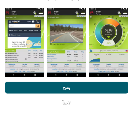
يتم جمع البيانات من الاختبارات التي أجراها مستخدمي تطبيق
nPerf. هذه هي الاختبارات التي أجريت في ظروف حقيقية ،
مباشرة في هذا المجال. إذا كنت ترغب في المشاركة أيضًا ،
فكل ما عليك فعله هو تنزيل تطبيق nPerf على هاتفك الذكي.
كلما زادت البيانات المتوفرة ، كلما كانت الخرائط أكثر شمولية!
من خلال تصفح nPerf.com ، فانك بذلك توافق علي
سياسة الاستخدام
كيف يتم إجراء التحديثات؟
الخصوصية وملفات تعريف الارتباط
بالإضافة
لإتفاقية ترخيص المستخدم
يفتح
لإختبار nPerf
يتم تحديث خرائط تغطية الشبكة تلقائيًا بواسطة الروبوت كل
ساعة. و يتم
تحديث خرائط السرعة كل 15 دقيقة
. و يتم عرض
لاحقاً
حسنا
البيانات لمدة عامين. ولكن بعد عامين ، تتم إزالة أقدم البيانات
من الخرائط مرة واحدة في الشهر.