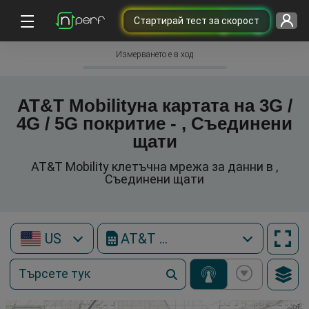
Cтартирай тест за скорост
Измерването е в ход
AT&T Mobilityна картата на 3G /
4G / 5G покритие - , Съединени
щати
AT&T Mobility клетъчна мрежа за данни в ,
Съединени щати
US
AT&T Mobility