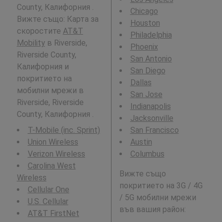
County, Калифорния .
Chicago
Вижте също: Карта за
Houston
скоростите
AT&T
Philadelphia
Mobility
в Riverside,
Phoenix
Riverside County,
San Antonio
Калифорния и
San Diego
покритието на
Dallas
мобилни мрежи в
San Jose
Riverside, Riverside
Indianapolis
County, Калифорния .
Jacksonville
T-Mobile (inc. Sprint)
San Francisco
Union Wireless
Austin
Verizon Wireless
Columbus
Carolina West
Вижте също
Wireless
покритието на 3G / 4G
Cellular One
/ 5G мобилни мрежи
U.S. Cellular
във вашия район:
AT&T FirstNet