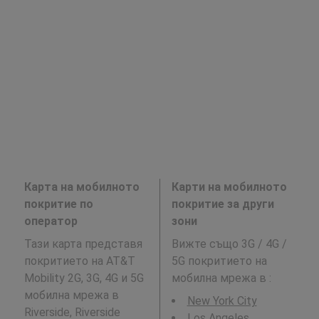
Карта на мобилното
Карти на мобилното
покритие по
покритие за други
оператор
зони
Тази карта представя
Вижте също 3G / 4G /
покритието на AT&T
5G покритието на
Mobility 2G, 3G, 4G и 5G
мобилна мрежа в
:
мобилна мрежа в
New York City
Riverside, Riverside
Los Angeles