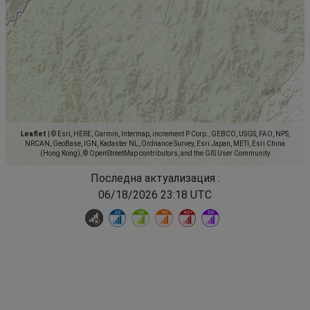
Leaflet
|
© Esri, HERE, Garmin, Intermap, increment P Corp., GEBCO, USGS, FAO, NPS,
NRCAN, GeoBase, IGN, Kadaster NL, Ordnance Survey, Esri Japan, METI, Esri China
(Hong Kong), © OpenStreetMap contributors, and the GIS User Community
Последна актуализация :
06/18/2026 23:18 UTC