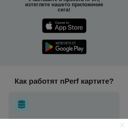
изтеглете нашето приложение
сега!
Как работят nPerf картите?
Откъде идват данните?