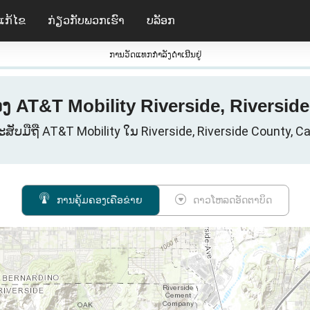
ແກ້ໄຂ
ກ່ຽວ​ກັບ​ພວກ​ເຮົາ
ບລັອກ
ການວັດແທກກໍາລັງດໍາເນີນຢູ່
ອງ AT&T Mobility Riverside, Riverside
ະສັບມືຖື AT&T Mobility ໃນ Riverside, Riverside County, C
ການຄຸ້ມຄອງເຄືອຂ່າຍ
ດາວໂຫລດອັດຕາບິດ