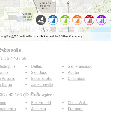
(Hong Kong), © OpenStreetMap contributors, and the GIS User Community
ໍາລັບເຂດອື່ນ
ໃນ 3G / 4G / 5G
:
ladelphia
Dallas
San Francisco
oenix
San Jose
Austin
 Antonio
Indianapolis
Columbus
n Diego
Jacksonville
G / 4G / 5G ຢູ່ໃນພື້ນທີ່ຂອງທ່ານ:
esno
Bakersfield
Chula Vista
cramento
Anaheim
Fremont