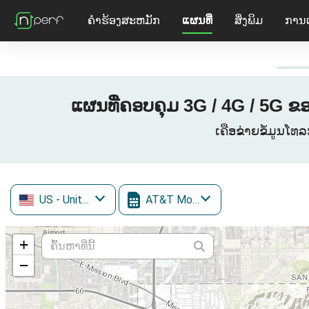
ຄໍາຮ້ອງສະຫມັກ
ແຜນທີ່
ສິ່ງພິມ
ການ
ແຜນທີ່ຄອບຄຸມ 3G / 4G / 5G ຂ
ເຄືອຂ່າຍຂໍ້ມູນໂທລ
US
- United States
AT&T Mobility
+
−