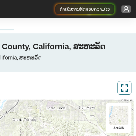
ດຳເນີນການທົດສອບຄວາມໄວ
 County, California, ສະຫະລັດ
alifornia, ສະຫະລັດ
ArcGIS