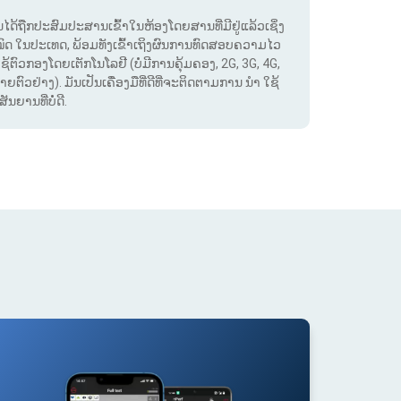
. ມັນໄດ້ຖືກປະສົມປະສານເຂົ້າໃນຫ້ອງໂດຍສານທີ່ມີຢູ່ແລ້ວເຊິ່ງ
ໝົດ ໃນປະເທດ, ພ້ອມທັງເຂົ້າເຖິງຜົນການທົດສອບຄວາມໄວ
ໃຊ້ຕົວກອງໂດຍເຕັກໂນໂລຢີ (ບໍ່ມີການຄຸ້ມຄອງ, 2G, 3G, 4G,
ຕົວຢ່າງ). ມັນເປັນເຄື່ອງມືທີ່ດີທີ່ຈະຕິດຕາມການ ນຳ ໃຊ້
ຍານທີ່ບໍ່ດີ.