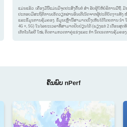
ແມ່ນແລ້ວ. ເຄື່ອງມືນີ້ແມ່ນມີຈຸດປະສົງຕົ້ນຕໍ ສຳ ລັບຜູ້ໃຫ້ບໍລິການມືຖື
ປະກອບມີສະຖິຕິການເຮັດວຽກຜ່ານອິນເຕີເນັດຈາກຜູ້ປະຕິບັດງານທັງ 
ແລະຂໍ້ມູນການຄຸ້ມຄອງ. ຂໍ້ມູນເຫຼົ່ານີ້ສາມາດເບິ່ງເຫັນໄດ້ໂດຍການ ນຳ 
4G +, 5G) ໃນໄລຍະເວລາທີ່ສາມາດປັບປ່ຽນໄດ້ (ພຽງແຕ່ 2 ເດືອນສຸດທ້າຍ
ເຕັກໂນໂລຢີ ໃໝ່, ຕິດຕາມກວດກາຄູ່ແຂ່ງແລະ ກຳ ນົດເຂດການຄຸ້ມຄອງສັນ
ຄົ້ນພົບ nPerf