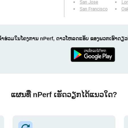
San Jose
Lo
San Francisco
Oa
ຂົ້າຮ່ວມໃນໂຄງການ nPerf, ດາວໂຫລດແອັບ ຂອງພວກເຮົາດຽວນີ
ແຜນທີ່ nPerf ເຮັດວຽກໄດ້ແນວໃດ?