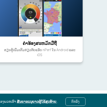
ຄໍາຮ້ອງສະຫມັກມືຖື
ຮຽນຮູ້ເພີ່ມເຕີມກ່ຽວກັບແອັບ nPerf ໃນ Android ແລະ
iOS
ຂອງພວກເຮົາ
ສັນຍາອະນຸຍາດຜູ້ໃຊ້ສຸດທ້າຍ
.
ຕົກ​ລົງ