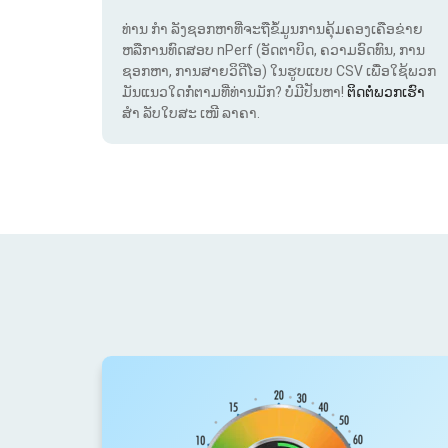
ທ່ານ ກຳ ລັງຊອກຫາທີ່ຈະຖືຂໍ້ມູນການຄຸ້ມຄອງເຄືອຂ່າຍ
ຫລືການທົດສອບ nPerf (ອັດຕາບິດ, ຄວາມອົດທົນ, ການ
ຊອກຫາ, ການສາຍວິດີໂອ) ໃນຮູບແບບ CSV ເພື່ອໃຊ້ພວກ
ມັນແນວໃດກໍ່ຕາມທີ່ທ່ານມັກ? ບໍ່ມີປັນຫາ!
ຕິດຕໍ່ພວກເຮົາ
ສຳ ລັບໃບສະ ເໜີ ລາຄາ.