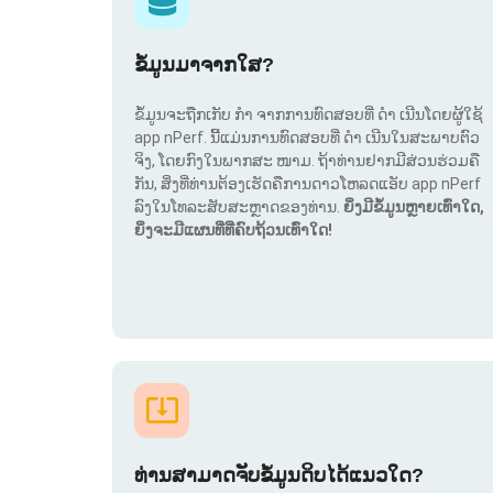
ຂໍ້ມູນມາຈາກໃສ?
ຂໍ້ມູນຈະຖືກເກັບ ກຳ ຈາກການທົດສອບທີ່ ດຳ ເນີນໂດຍຜູ້ໃຊ້
app nPerf. ນີ້ແມ່ນການທົດສອບທີ່ ດຳ ເນີນໃນສະພາບຕົວ
ຈິງ, ໂດຍກົງໃນພາກສະ ໜາມ. ຖ້າທ່ານຢາກມີສ່ວນຮ່ວມຄື
ກັນ, ສິ່ງທີ່ທ່ານຕ້ອງເຮັດຄືການດາວໂຫລດແອັບ app nPerf
ລົງໃນໂທລະສັບສະຫຼາດຂອງທ່ານ.
ຍິ່ງມີຂໍ້ມູນຫຼາຍເທົ່າໃດ,
ຍິ່ງຈະມີແຜນທີ່ທີ່ຄົບຖ້ວນເທົ່າໃດ!
ທ່ານສາມາດຈັບຂໍ້ມູນດິບໄດ້ແນວໃດ?