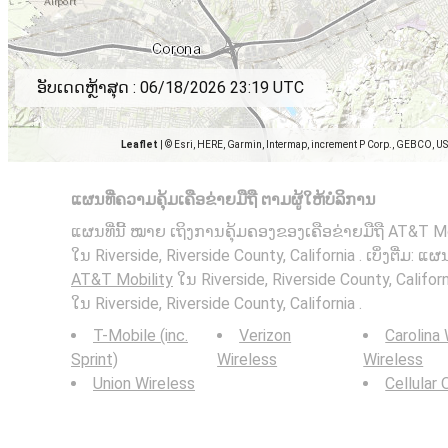
ອັບເດດຫຼ້າສຸດ :
06/18/2026 23:19 UTC
Leaflet
|
© Esri, HERE, Garmin, Intermap, increment P Corp., GEBCO, U
ແຜນທີ່ຄວາມຄຸ້ມເຄືອຂ່າຍມືຖື ຕາມຜູ້ໃຫ້ບໍລິການ
ແຜນທີ່ນີ້ ໝາຍ ເຖິງການຄຸ້ມຄອງຂອງເຄືອຂ່າຍມືຖື AT&T Mo
ໃນ Riverside, Riverside County, California . ເບິ່ງຕື່ມ: ແ
AT&T Mobility
ໃນ Riverside, Riverside County, Califor
ໃນ Riverside, Riverside County, California .
T-Mobile (inc.
Verizon
Carolina
Sprint)
Wireless
Wireless
Union Wireless
Cellular