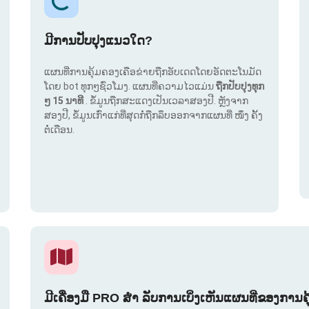
ມີການປັບປຸງແນວໃດ?
ແຜນທີ່ການຄຸ້ມຄອງເຄືອຂ່າຍຖືກອັບເດດໂດຍອັດຕະໂນມັດ
ໂດຍ bot ທຸກໆຊົ່ວໂມງ. ແຜນທີ່ຄວາມໄວແມ່ນ
ຖືກປັບປຸງທຸກ
ໆ 15 ນາທີ
. ຂໍ້ມູນຖືກສະແດງເປັນເວລາສອງປີ. ຫຼັງຈາກ
ສອງປີ, ຂໍ້ມູນເກົ່າແກ່ທີ່ສຸດກໍ່ຖືກລຶບອອກຈາກແຜນທີ່ ໜຶ່ງ ຄັ້ງ
ຕໍ່ເດືອນ.
ມີເຄື່ອງມື PRO ສຳ ລັບການເບິ່ງເຫັນແຜນທີ່ຂອງການຄ