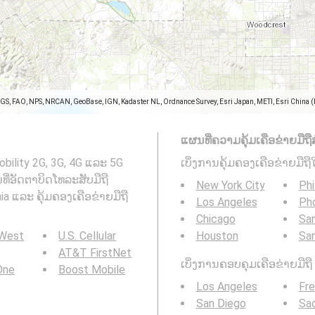
SGS, FAO, NPS, NRCAN, GeoBase, IGN, Kadaster NL, Ordnance Survey, Esri Japan, METI, Esri China 
ແຜນທີ່ຄວາມຄຸ້ມເຄືອຂ່າຍມືຖືສ
bility 2G, 3G, 4G ແລະ 5G
ເບິ່ງການຄຸ້ມຄອງເຄືອຂ່າຍມືຖື
ຜນທີ່ອັດຕາບິດໂທລະສັບມືຖື
New York City
Phi
nia ແລະ ຄຸ້ມຄອງເຄືອຂ່າຍມືຖື
Los Angeles
Ph
Chicago
San
 West
U.S. Cellular
Houston
Sa
AT&T FirstNet
ເບິ່ງການຄອບຄຸມເຄືອຂ່າຍມືຖື 3
 One
Boost Mobile
Los Angeles
Fr
San Diego
Sa