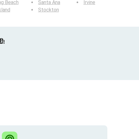
ng Beach
Santa Ana
Irvine
kland
Stockton
້!