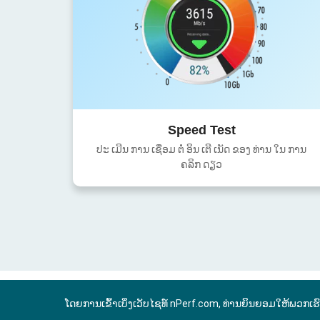
Speed Test
ປະ ເມີນ ການ ເຊື່ອມ ຕໍ່ ອິນ ເຕີ ເນັດ ຂອງ ທ່ານ ໃນ ການ
ຄລິກ ດຽວ
ໂດຍການເຂົ້າເບິ່ງເວັບໄຊທ໌ nPerf.com, ທ່ານຍິນຍອມໃຫ້ພວກເຮ