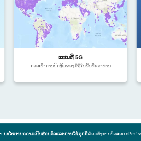
ແຜນທີ່ 5G
ກວດເບິ່ງການປົກຫຸ້ມຂອງມືຖືໃນພື້ນທີ່ຂອງທ່ານ
ົາ
ນະໂຍບາຍຄວາມເປັນສ່ວນຕົວແລະການໃຊ້ຄຸກກີ
ພ້ອມທັງການທົດສອບ nPerf 