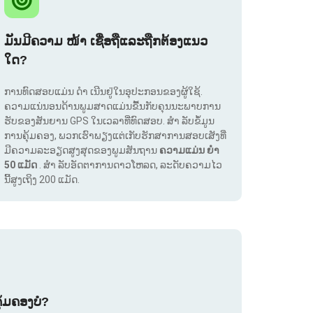
ມັນມີຄວາມ ໜ້າ ເຊື່ອຖືແລະຖືກຕ້ອງແນວ
ໃດ?
ການທົດສອບແມ່ນ ດຳ ເນີນຢູ່ໃນອຸປະກອນຂອງຜູ້ໃຊ້.
ຄວາມແນ່ນອນດ້ານພູມສາດແມ່ນຂື້ນກັບຄຸນນະພາບການ
ຮັບຂອງສັນຍານ GPS ໃນເວລາທີ່ທົດສອບ. ສຳ ລັບຂໍ້ມູນ
ການຄຸ້ມຄອງ, ພວກເຮົາພຽງແຕ່ເກັບຮັກສາການສອບເສັງທີ່
ມີຄວາມລະອຽດສູງສຸດຂອງພູມສັນຖານ
ຄວາມແມ່ນ ຍຳ
50 ແມັດ
. ສຳ ລັບອັດຕາການດາວໂຫລດ, ລະດັບຄວາມໄວ
ນີ້ສູງເຖິງ 200 ແມັດ.
ຸ້ມຄອງບໍ?