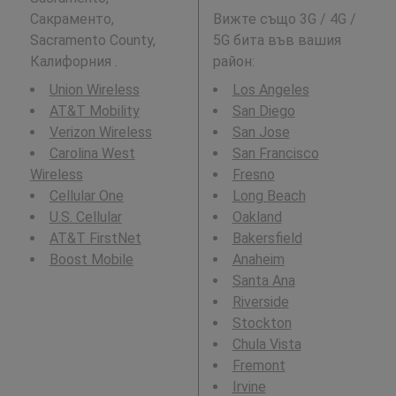
Сакраменто,
Вижте също 3G / 4G /
Sacramento County,
5G бита във вашия
Калифорния .
район:
Union Wireless
Los Angeles
AT&T Mobility
San Diego
Verizon Wireless
San Jose
Carolina West
San Francisco
Wireless
Fresno
Cellular One
Long Beach
U.S. Cellular
Oakland
AT&T FirstNet
Bakersfield
Boost Mobile
Anaheim
Santa Ana
Riverside
Stockton
Chula Vista
Fremont
Irvine