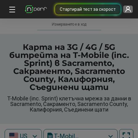
Cтартирай тест за скорост
Измерването е в ход
Карта на 3G / 4G / 5G
битрейта на T-Mobile (inc.
Sprint) в Sacramento,
Сакраменто, Sacramento
County, Калифорния,
Съединени щати
T-Mobile (inc. Sprint) клетъчна мрежа за данни в
Sacramento, Сакраменто, Sacramento County,
Калифорния, Съединени щати
US
T-Mobile (inc. Sprint)