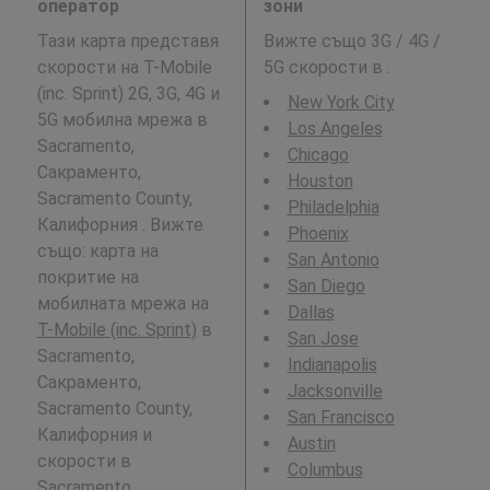
оператор
зони
Тази карта представя
Вижте също 3G / 4G /
скорости на T-Mobile
5G скорости в
:
(inc. Sprint) 2G, 3G, 4G и
New York City
5G мобилна мрежа в
Los Angeles
Sacramento,
Chicago
Сакраменто,
Houston
Sacramento County,
Philadelphia
Калифорния . Вижте
Phoenix
също: карта на
San Antonio
покритие на
San Diego
мобилната мрежа на
Dallas
T-Mobile (inc. Sprint)
в
San Jose
Sacramento,
Indianapolis
Сакраменто,
Jacksonville
Sacramento County,
San Francisco
Калифорния и
Austin
скорости в
Columbus
Sacramento,