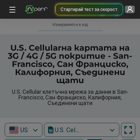
Cтартирай тест за скорост
Измерването е в ход
U.S. Cellularна картата на
3G / 4G / 5G покритие - San-
Francisco, Сан Франциско,
Калифорния, Съединени
щати
U.S. Cellular клетъчна мрежа за данни в San-
Francisco, Сан Франциско, Калифорния,
Съединени щати
US
U.S. Cellular