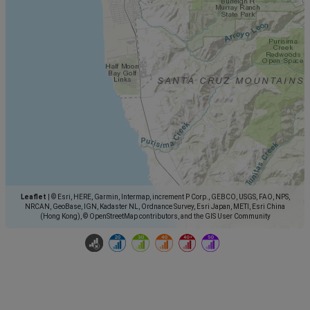
Leaflet
|
© Esri, HERE, Garmin, Intermap, increment P Corp., GEBCO, USGS, FAO, NPS,
NRCAN, GeoBase, IGN, Kadaster NL, Ordnance Survey, Esri Japan, METI, Esri China
(Hong Kong), © OpenStreetMap contributors, and the GIS User Community