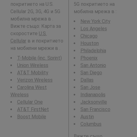
покритието на U.S.
5G покритието на
Cellular 2G, 3G, 4G и 5G
мобилна мрежа в
:
мобилна мрежа в .
New York City
Вижте също: Карта за
Los Angeles
скоростите
U.S.
Chicago
Cellular
в и покритието
Houston
на мобилни мрежи в .
Philadelphia
T-Mobile (inc. Sprint)
Phoenix
Union Wireless
San Antonio
AT&T Mobility
San Diego
Verizon Wireless
Dallas
Carolina West
San Jose
Wireless
Indianapolis
Cellular One
Jacksonville
AT&T FirstNet
San Francisco
Boost Mobile
Austin
Columbus
Вижте също