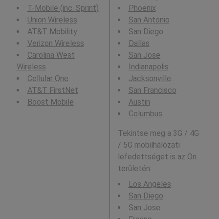
T-Mobile (inc. Sprint)
Phoenix
Union Wireless
San Antonio
AT&T Mobility
San Diego
Verizon Wireless
Dallas
Carolina West
San Jose
Wireless
Indianapolis
Cellular One
Jacksonville
AT&T FirstNet
San Francisco
Boost Mobile
Austin
Columbus
Tekintse meg a 3G / 4G
/ 5G mobilhálózati
lefedettséget is az Ön
területén:
Los Angeles
San Diego
San Jose