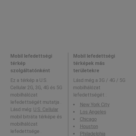
Mobil lefedettségi
Mobil lefedettségi
térkép
térképek más
szolgáltatónként
területekre
Ez a térkép a U.S.
Lásd még a
3G / 4G / 5G
Cellular 2G, 3G, 4G és 5G
mobilhálózat
mobilhálózat
lefedettségét :
lefedettségét mutatja .
New York City
Lásd még:
U.S. Cellular
Los Angeles
mobil bitráta térképe és
Chicago
mobilhálózat
Houston
lefedettsége .
Philadelphia