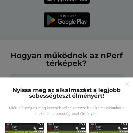
Hogyan működnek az nPerf
térképek?
Nyissa meg az alkalmazást a legjobb
sebességteszt élményért!
Honnan származnak az adatok?
Miért elégedjünk meg kevesebbel? Szerezze be alkalmazásunkat a
maximális sebességteszt élményért!
Az adatokat az nPerf alkalmazás felhasználói által
végzett tesztekből gyűjtik. Ezek valós körülmények
között, közvetlenül a terepen végzett tesztek. Ha