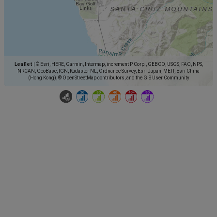
Leaflet
|
© Esri, HERE, Garmin, Intermap, increment P Corp., GEBCO, USGS, FAO, NPS,
NRCAN, GeoBase, IGN, Kadaster NL, Ordnance Survey, Esri Japan, METI, Esri China
(Hong Kong), © OpenStreetMap contributors, and the GIS User Community