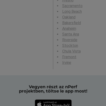
Fresno
Sacramento
Long Beach
Oakland
Bakersfield
Anaheim
Santa Ana
Riverside
Stockton
Chula Vista
Fremont
Irvine
Vegyen részt az nPerf
projektben, töltse le app most!