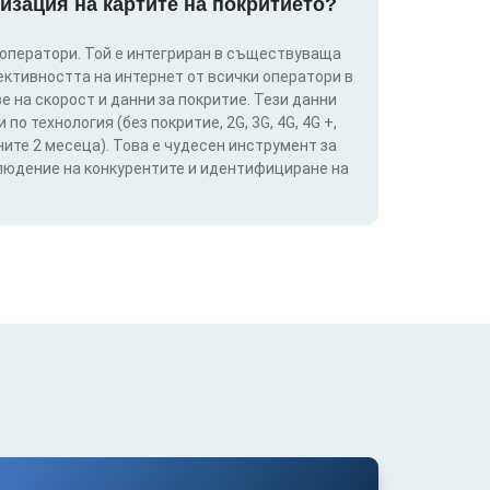
изация на картите на покритието?
 оператори. Той е интегриран в съществуваща
ективността на интернет от всички оператори в
е на скорост и данни за покритие. Тези данни
о технология (без покритие, 2G, 3G, 4G, 4G +,
ите 2 месеца). Това е чудесен инструмент за
блюдение на конкурентите и идентифициране на