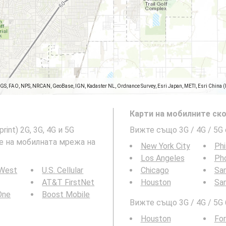
SGS, FAO, NPS, NRCAN, GeoBase, IGN, Kadaster NL, Ordnance Survey, Esri Japan, METI, Esri China 
Карти на мобилните ско
int) 2G, 3G, 4G и 5G
Вижте също 3G / 4G / 5G
ие на мобилната мрежа на
New York City
Phi
Los Angeles
Ph
 West
U.S. Cellular
Chicago
San
AT&T FirstNet
Houston
Sa
 One
Boost Mobile
Вижте също 3G / 4G / 5G
Houston
For