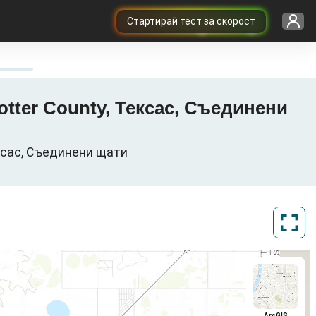
Cтартирай тест за скорост
 Potter County, Тексас, Съединени
Тексас, Съединени щати
ArcGIS