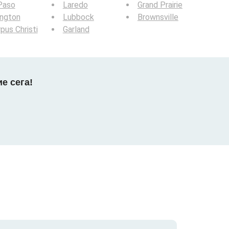
Paso
Laredo
Grand Prairie
ington
Lubbock
Brownsville
pus Christi
Garland
е сега!