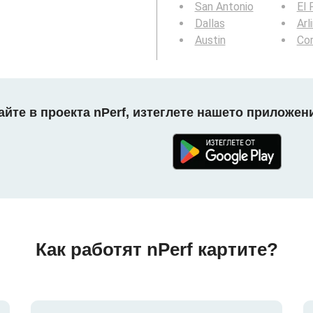
San Antonio
El 
Dallas
Arl
Austin
Cor
айте в проекта nPerf, изтеглете нашето приложени
Как работят nPerf картите?