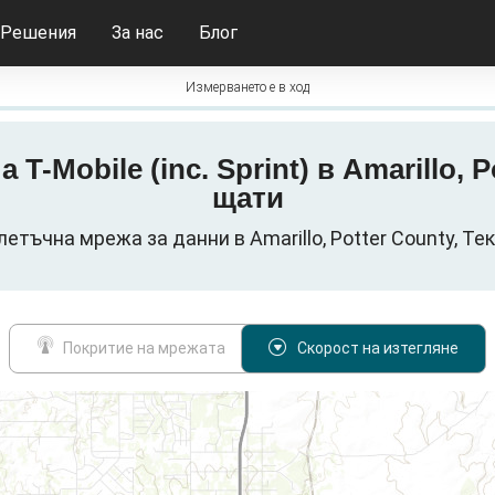
Решения
За нас
Блог
Измерването е в ход
а T-Mobile (inc. Sprint) в Amarillo,
щати
) клетъчна мрежа за данни в Amarillo, Potter County, 
Покритие на мрежата
Скорост на изтегляне