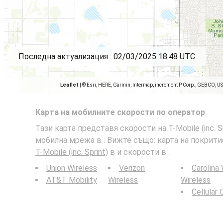
Последна актуализация :
02/03/2025 18:48 UTC
Leaflet
|
© Esri, HERE, Garmin, Intermap, increment P Corp., GEBCO, U
Карта на мобилните скорости по оператор
Тази карта представя скорости на T-Mobile (inc. Spr
мобилна мрежа в . Вижте също: карта на покрит
T-Mobile (inc. Sprint)
в и скорости в .
Union Wireless
Verizon
Carolina
AT&T Mobility
Wireless
Wireless
Cellular