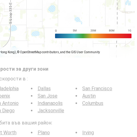
(Hong Kong), © OpenStreetMap contributors, and the GIS User Community
рости за други зони
 скорости в
:
ladelphia
Dallas
San Francisco
oenix
San Jose
Austin
 Antonio
Indianapolis
Columbus
n Diego
Jacksonville
 бита във вашия район:
t Worth
Plano
Irving