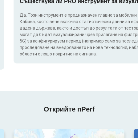
Съществува ли PRO инструмент за визуал
Да. Този инструмент е предназначен главно за мобилни
Кабина, която вече включва статистически данни за еф
дадена държава, както и достъп до резултати от тестов
могат да бъдат визуализирани чрез прилагане на филтри п
5G) за конфигурируем период (например само за последн
проследяване на внедряването на нова технология, на
области с лошо покритие на сигнала.
Открийте nPerf