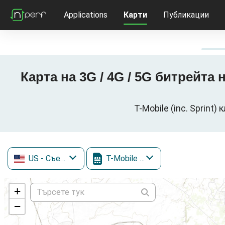
Applications
Карти
Публикации
Карта на 3G / 4G / 5G битрейта н
T-Mobile (inc. Sprint
US
- Съединени щати
T-Mobile (inc. Sprint)
+
−