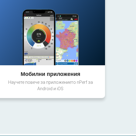
Мобилни приложения
Научете повече за приложението nPerf за
Android и iOS