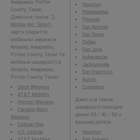
Амарилло, Potter
Houston
County, Техас.
Philadelphia
Дивіться також:
T-
Phoenix
Mobile (inc. Sprint)
San Antonio
карта покриття
San Diego
мобільної мережі в
Dallas
Amarillo, Амарилло,
San Jose
Potter County, Техас та
Indianapolis
мобільні швидкості в
Jacksonville
Amarillo, Амарилло,
San Francisco
Potter County, Техас.
Austin
Union Wireless
Columbus
AT&T Mobility
Дивіться також
Verizon Wireless
швидкості передачі
Carolina West
даних 3G / 4G / 5G у
Wireless
вашому регіоні :
Cellular One
U.S. Cellular
Houston
AT&T FirstNet
San Antonio