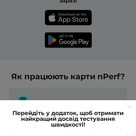
зараз!
Як працюють карти nPerf?
Перейдіть у додаток, щоб отримати
найкращий досвід тестування
Звідки беруться дані?
швидкості!
Дані збираються з тестів, проведених