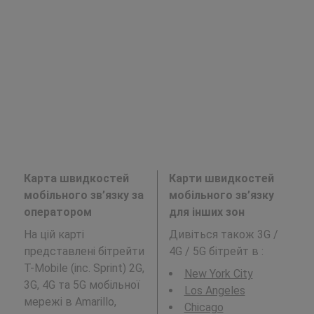
Карта швидкостей
Карти швидкостей
мобільного зв’язку за
мобільного зв’язку
оператором
для інших зон
На цій карті
Дивіться також 3G /
представлені бітрейти
4G / 5G бітрейт в
:
T-Mobile (inc. Sprint) 2G,
New York City
3G, 4G та 5G мобільної
Los Angeles
мережі в Amarillo,
Chicago