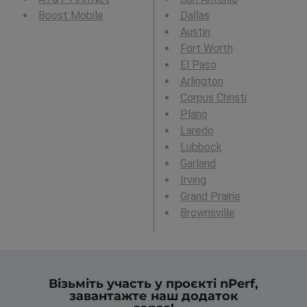
Boost Mobile
Dallas
Austin
Fort Worth
El Paso
Arlington
Corpus Christi
Plano
Laredo
Lubbock
Garland
Irving
Grand Prairie
Brownsville
Візьміть участь у проєкті nPerf,
завантажте наш додаток