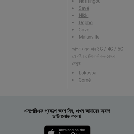
Natitingou
Savé
Nikki
Dogbo
Cové
Malanville
আপনার এলাকায় 3G / 4G / 5G
মোবাইল নেটওয়ার্ক কভারেজও
দেখুন:
Lokossa
Comé
এনপেরিএফ প্রকল্পে অংশ নিন, এখন আমাদের অ্যাপ
ডাউনলোড করুন!