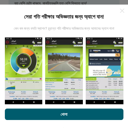
যত বেশি ডেটা থাকবে, মানচিত্রগুলি তত বেশি বিস্তৃত হবে!
সেরা গতি পরীক্ষার অভিজ্ঞতার জন্য অ্যাপে যান!
কেন কম জন্য বসতি স্থাপন? চূড়ান্ত গতি পরীক্ষার অভিজ্ঞতার জন্য আমাদের অ্যাপ পান!
কিভাবে আপডেট করা হয়?
নেটওয়ার্ক কভারেজ মানচিত্র স্বয়ংক্রিয়ভাবে প্রতি ঘন্টা একটি বট দ্বারা আপডেট
করা হয়। গতির মানচিত্রগুলি
প্রতি 15 মিনিটে আপডেট হয়
। ডেটা দুই বছরের
জন্য প্রদর্শিত হয়। দুই বছর পরে, পুরানো ডেটা মাসে একবার মানচিত্র থেকে
সরানো হয়।
এনক্রফট.কম-এ ব্রাউজ করে আপনি আমাদের
গোপনীয়তা এবং কুকিজ ব্যবহার নীতি
পাশাপাশি
খোলা
আমাদের number পরীক্ষা
শেষ ব্যবহারকারী লাইসেন্স চুক্তি
এটা কতটা নির্ভরযোগ্য এবং নির্ভুল?