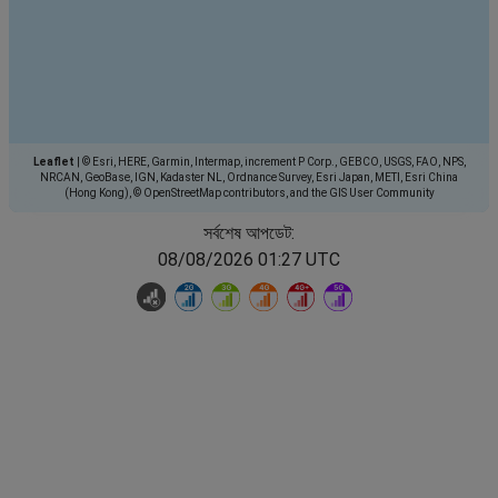
Leaflet
|
© Esri, HERE, Garmin, Intermap, increment P Corp., GEBCO, USGS, FAO, NPS,
NRCAN, GeoBase, IGN, Kadaster NL, Ordnance Survey, Esri Japan, METI, Esri China
(Hong Kong), © OpenStreetMap contributors, and the GIS User Community
সর্বশেষ আপডেট:
08/08/2026 01:27 UTC