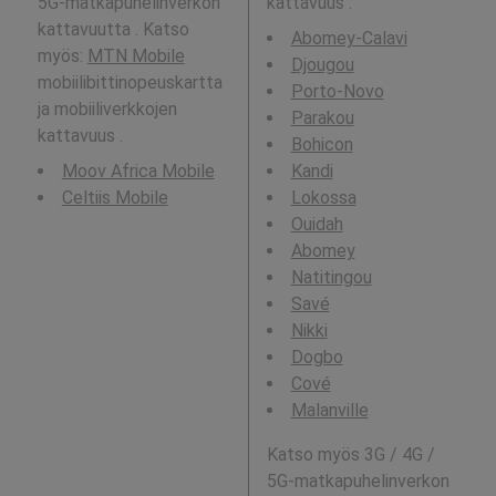
5G-matkapuhelinverkon
kattavuus
:
kattavuutta . Katso
Abomey-Calavi
myös:
MTN Mobile
Djougou
mobiilibittinopeuskartta
Porto-Novo
ja mobiiliverkkojen
Parakou
kattavuus .
Bohicon
Moov Africa Mobile
Kandi
Celtiis Mobile
Lokossa
Ouidah
Abomey
Natitingou
Savé
Nikki
Dogbo
Cové
Malanville
Katso myös 3G / 4G /
5G-matkapuhelinverkon