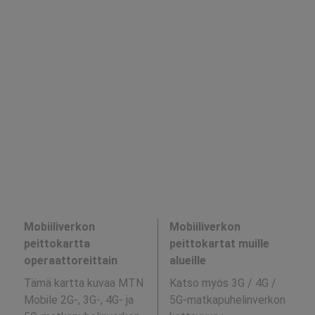
Mobiiliverkon
Mobiiliverkon
peittokartta
peittokartat muille
operaattoreittain
alueille
Tämä kartta kuvaa MTN
Katso myös 3G / 4G /
Mobile 2G-, 3G-, 4G- ja
5G-matkapuhelinverkon