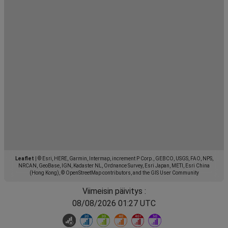
Leaflet
|
© Esri, HERE, Garmin, Intermap, increment P Corp., GEBCO, USGS, FAO, NPS,
NRCAN, GeoBase, IGN, Kadaster NL, Ordnance Survey, Esri Japan, METI, Esri China
(Hong Kong), © OpenStreetMap contributors, and the GIS User Community
Viimeisin päivitys :
08/08/2026 01:27 UTC