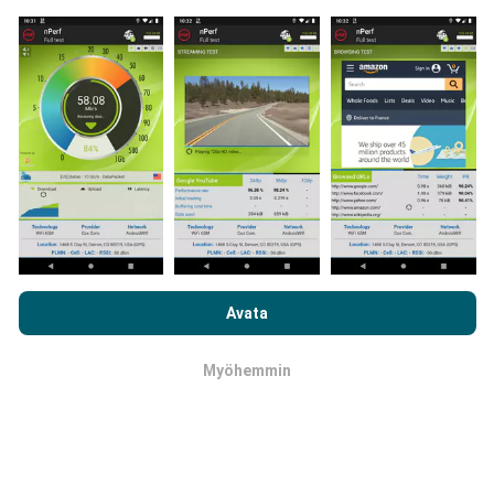
Kuinka päivitykset tehdään?
Botti päivittää verkon kattavuuskartat
automaattisesti tunnin välein. Nopeuskarttoja
päivitetään
15 minuutin välein
. Tiedot näytetään
kahden vuoden ajan. Kahden vuoden kuluttua
vanhimmat tiedot poistetaan kartoista kerran
kuukaudessa.
Selaamalla nPerf.com-sivustoa hyväksyt
tietosuoja- ja
evästekäyttökäytäntömme
sekä nPerf-testimme
Avata
loppukäyttäjän lisenssisopimuksen
.
Kuinka luotettava ja tarkka se on?
Myöhemmin
OK
Testit suoritetaan käyttäjien laitteilla.
Maantieteellisen sijainnin tarkkuus riippuu GPS-
signaalin vastaanoton laadusta testin aikana.
Peitotietojen osalta säilytämme vain testejä, joiden
maantieteellisen sijainnin
arkkuus on 50 metriä
.