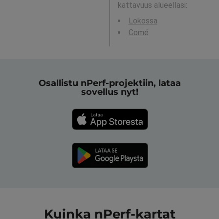
kattavuus alueellasi:
Lokossa
Comé
Osallistu nPerf-projektiin, lataa
sovellus nyt!
Kuinka nPerf-kartat