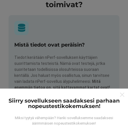
toimivat?
Mistä tiedot ovat peräisin?
Tiedot kerätään nPerf-sovelluksen käyttäjien
suorittamista testeistä. Nämä ovat testejä, jotka
suoritetaan todellisissa olosuhteissa suoraan
kentällä. Jos haluat myös osallistua, sinun tarvitsee
vain ladata nPerf-sovellus älypuhelimeesi.
Mitä
enemmän tietoa on, sitä kattavammat kartat ovat!
Siirry sovellukseen saadaksesi parhaan
nopeustestikokemuksen!
Miksi tyytyä vähempään? Hanki sovelluksemme saadaksesi
äärimmäisen nopeustestikokemuksen!