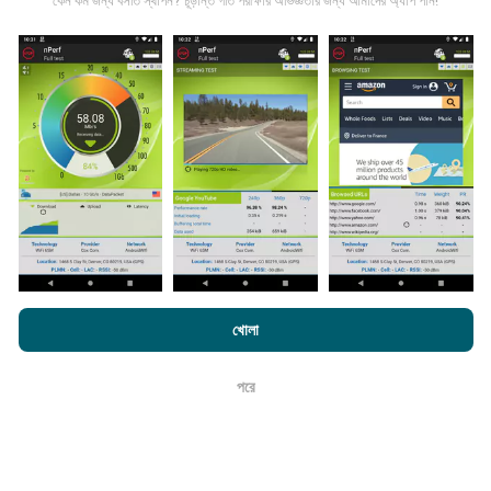
কেন কম জন্য বসতি স্থাপন? চূড়ান্ত গতি পরীক্ষার অভিজ্ঞতার জন্য আমাদের অ্যাপ পান!
তথ্য কোথা থেকে আসে?
এনটিউফ অ্যাপ্লিকেশন ব্যবহারকারীদের দ্বারা চালিত পরীক্ষাগুলি থেকে ডেটা
সংগ্রহ করা হয়। এগুলি সরাসরি ক্ষেত্রের মধ্যে বাস্তব পরিস্থিতিতে পরিচালিত
পরীক্ষাগুলি। যদি আপনিও এতে যুক্ত হতে চান তবে আপনাকে যা করতে হবে তা
হ'ল আপনার স্মার্টফোনটিতে এনক্রুফ অ্যাপটি ডাউনলোড করতে হবে।
সেখানে
যত বেশি ডেটা থাকবে, মানচিত্রগুলি তত বেশি বিস্তৃত হবে!
এনক্রফট.কম-এ ব্রাউজ করে আপনি আমাদের
গোপনীয়তা এবং কুকিজ ব্যবহার নীতি
পাশাপাশি
খোলা
আমাদের number পরীক্ষা
শেষ ব্যবহারকারী লাইসেন্স চুক্তি
কিভাবে আপডেট করা হয়?
পরে
ঠিক আছে
নেটওয়ার্ক কভারেজ মানচিত্র স্বয়ংক্রিয়ভাবে প্রতি ঘন্টা একটি বট দ্বারা আপডেট
করা হয়। গতির মানচিত্রগুলি
প্রতি 15 মিনিটে আপডেট হয়
। ডেটা দুই বছরের
জন্য প্রদর্শিত হয়। দুই বছর পরে, পুরানো ডেটা মাসে একবার মানচিত্র থেকে
সরানো হয়।