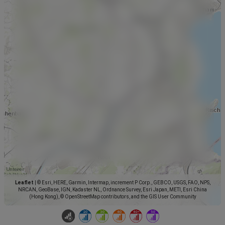
Leaflet
|
© Esri, HERE, Garmin, Intermap, increment P Corp., GEBCO, USGS, FAO, NPS,
NRCAN, GeoBase, IGN, Kadaster NL, Ordnance Survey, Esri Japan, METI, Esri China
(Hong Kong), © OpenStreetMap contributors, and the GIS User Community