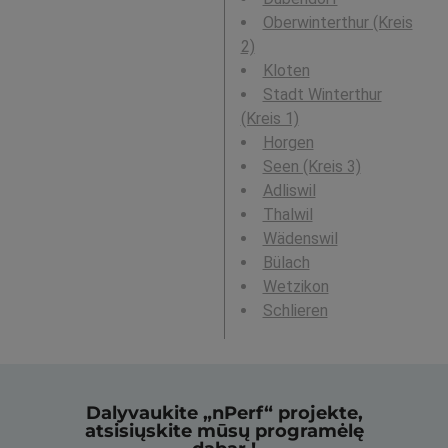
Oberwinterthur (Kreis
2)
Kloten
Stadt Winterthur
(Kreis 1)
Horgen
Seen (Kreis 3)
Adliswil
Thalwil
Wädenswil
Bülach
Wetzikon
Schlieren
Dalyvaukite „nPerf“ projekte,
atsisiųskite mūsų programėlę