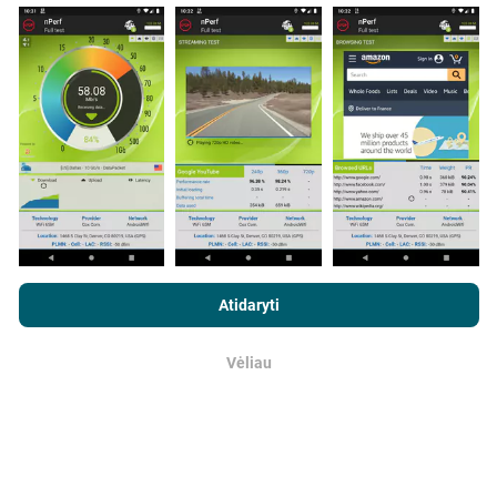
Duomenys renkami iš bandymų, kuriuos atliko „nPerf“
programos vartotojai. Tai testai, atliekami realiomis
sąlygomis, tiesiogiai lauke. Jei ir jūs norite įsitraukti,
tereikia atsisiųsti „nPerf“ programą į savo išmanųjį
telefoną.
Kuo daugiau duomenų, tuo išsamesni bus
žemėlapiai!
Visi bandymų rezultatai rodomi
žemėlapiuose. Filtravimo taisyklės taikomos prieš
skaičiavimo parodymus.
Naršydami „nPerf.com“ sutinkate su mūsų
privatumo ir slapukų
naudojimo politika
, taip pat su „nPerf“ testu
Galutinio vartotojo
Atidaryti
licencijos sutartis
.
Kaip atliekami atnaujinimai?
Vėliau
Gerai
Tinklo aprėpties žemėlapius robotas automatiškai
atnaujina kas valandą. Greičio žemėlapiai
atnaujinami
kas 15 minučių
. Duomenys rodomi dvejus metus. Po
dvejų metų seniausi duomenys iš žemėlapių
pašalinami kartą per mėnesį.