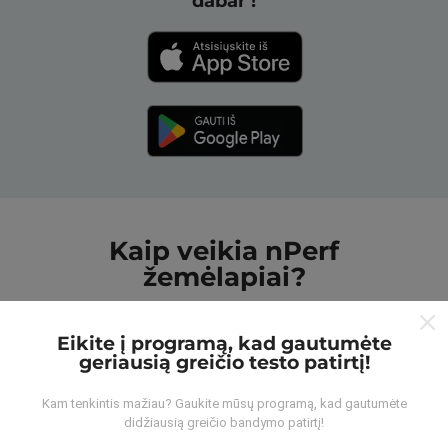
dabar !
Kaip veikia nPerf
žemėlapiai?
Eikite į programą, kad gautumėte
geriausią greičio testo patirtį!
Kam tenkintis mažiau? Gaukite mūsų programą, kad gautumėte
Iš kur gaunami duomenys?
didžiausią greičio bandymo patirtį!