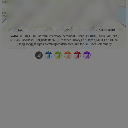
Leaflet
|
© Esri, HERE, Garmin, Intermap, increment P Corp., GEBCO, USGS, FAO, NPS,
NRCAN, GeoBase, IGN, Kadaster NL, Ordnance Survey, Esri Japan, METI, Esri China
(Hong Kong), © OpenStreetMap contributors, and the GIS User Community