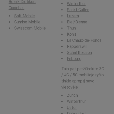
Bezirk Dietikon,
Winterthur
Ciurichas
.
Sankt Gallen
Salt Mobile
Luzern
Sunrise Mobile
Biel/Bienne
Swisscom Mobile
Thun
Köniz
La Chaux-de-Fonds
Rapperswil
Schaffhausen
Fribourg
Taip pat peržiūrėkite 3G
/ 4G / 5G mobiliojo ryšio
tinklo aprėptį savo
vietovėje:
Zürich
Winterthur
Uster
Dübendorf