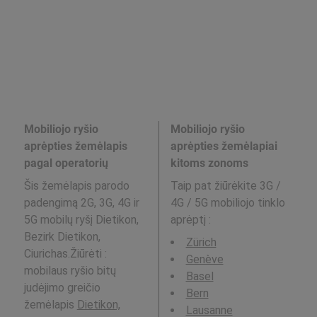
Mobiliojo ryšio
Mobiliojo ryšio
aprėpties žemėlapis
aprėpties žemėlapiai
pagal operatorių
kitoms zonoms
Šis žemėlapis parodo
Taip pat žiūrėkite 3G /
padengimą 2G, 3G, 4G ir
4G / 5G mobiliojo tinklo
5G mobilų ryšį Dietikon,
aprėptį
:
Bezirk Dietikon,
Zürich
Ciurichas.Žiūrėti :
Genève
mobilaus ryšio bitų
Basel
judėjimo greičio
Bern
žemėlapis
Dietikon,
Lausanne