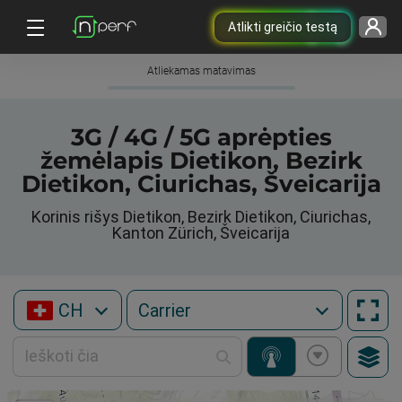
Atlikti greičio testą
Atliekamas matavimas
3G / 4G / 5G aprėpties
žemėlapis Dietikon, Bezirk
Dietikon, Ciurichas, Šveicarija
Korinis rišys Dietikon, Bezirk Dietikon, Ciurichas,
Kanton Zürich, Šveicarija
CH