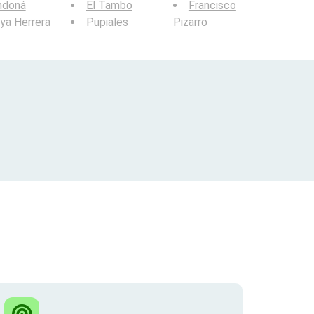
ndoná
El Tambo
Francisco
ya Herrera
Pupiales
Pizarro