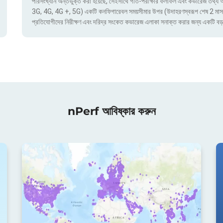
পরিসংখ্যান অন্তর্ভুক্ত করা হয়েছে, সেইসাথে গতি-পরীক্ষার ফলাফল এবং কভারেজ তথ্য অ্য
3G, 4G, 4G +, 5G) একটি কনফিগারেবল সময়সীমার উপর (উদাহরণস্বরূপ শেষ 2 মাস) দ্বার
প্রতিযোগীদের নিরীক্ষণ এবং দরিদ্র সংকেত কভারেজ এলাকা সনাক্ত করার জন্য একটি বড়
nPerf আবিষ্কার করুন