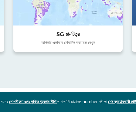
5G মানচিত্র
আপনার এলাকার মোবাইল কভারেজ দেখুন
আমাদের
গোপনীয়তা এবং কুকিজ ব্যবহার নীতি
পাশাপাশি আমাদের number পরীক্ষা
শেষ ব্যবহারকারী লাইস