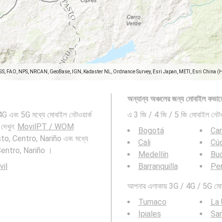
GS, FAO, NPS, NRCAN, GeoBase, IGN, Kadaster NL, Ordnance Survey, Esri Japan, METI, Esri China (
অন্যান্য অঞ্চলের জন্য মোবাইল কভার
এবং 5G মধ্যে মোবাইল নেটওয়ার্ক
এ 3 জি / 4 জি / 5 জি মোবাইল নেটওয
েখুন:
MovilPT / WOM
Bogotá
Ca
to, Centro, Nariño এবং মধ্যে
Cali
Cú
Centro, Nariño ।
Medellín
Bu
vil
Barranquilla
Per
আপনার এলাকায় 3G / 4G / 5G মোবাই
Tumaco
La 
Ipiales
Sa