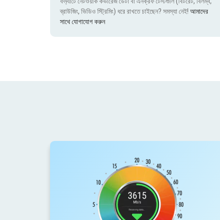
ফর্ম্যাটে নেটওয়ার্ক কভারেজ ডেটা বা এনক্রফ টেস্টগুলি (বিটরেট, বিলম্ব,
ব্রাউজিং, ভিডিও স্ট্রিমিং) ধরে রাখতে চাইছেন? সমস্যা নেই!
আমাদের
সাথে যোগাযোগ করুন