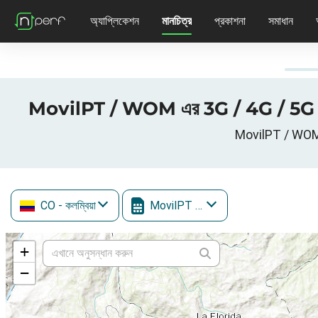
অ্যাপ্লিকেশন
মানচিত্র
প্রকাশনা
সমাধান
MovilPT / WOM এর 3G / 4G / 5G কভ
MovilPT / WOM সে
CO
- কলম্বিয়া
MovilPT / WOM
+
−