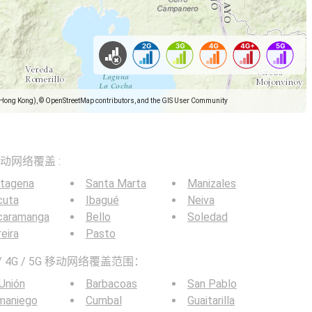
(Hong Kong), © OpenStreetMap contributors, and the GIS User Community
5G移动网络覆盖 :
rtagena
Santa Marta
Manizales
cuta
Ibagué
Neiva
caramanga
Bello
Soledad
eira
Pasto
 4G / 5G 移动网络覆盖范围：
Unión
Barbacoas
San Pablo
maniego
Cumbal
Guaitarilla