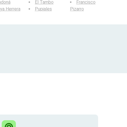
ndoná
El Tambo
Francisco
ya Herrera
Pupiales
Pizarro