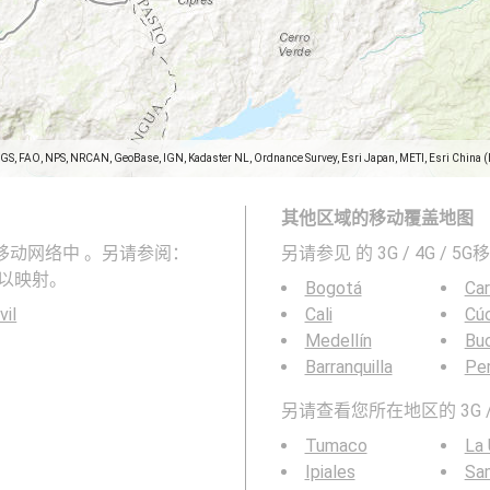
SGS, FAO, NPS, NRCAN, GeoBase, IGN, Kadaster NL, Ordnance Survey, Esri Japan, METI, Esri China 
其他区域的移动覆盖地图
和5G移动网络中 。另请参阅：
另请参见
的 3G / 4G / 
以映射。
Bogotá
Ca
vil
Cali
Cú
Medellín
Bu
Barranquilla
Per
另请查看您所在地区的 3G /
Tumaco
La 
Ipiales
Sa