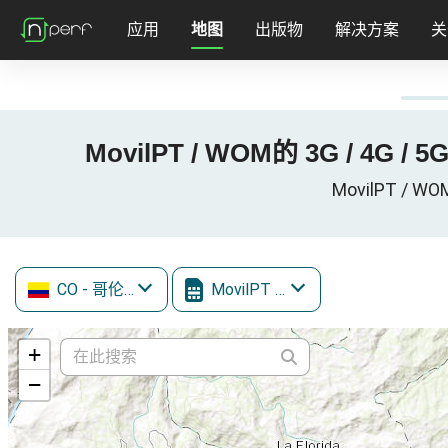
应用
地图
出版物
解决方案
关
MovilPT / WOM的 3G / 4G / 
MovilPT / W
CO
- 哥伦比亚
MovilPT / WOM
+
−