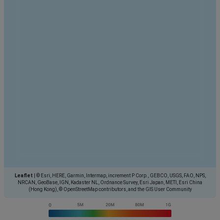
Leaflet
|
© Esri, HERE, Garmin, Intermap, increment P Corp., GEBCO, USGS, FAO, NPS,
NRCAN, GeoBase, IGN, Kadaster NL, Ordnance Survey, Esri Japan, METI, Esri China
(Hong Kong), © OpenStreetMap contributors, and the GIS User Community