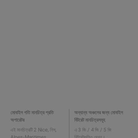
মোবাইল গতি মানচিত্র প্রতি
অন্যান্য অঞ্চলের জন্য মোবাইল
অপারেটর
বিটরেট মানচিত্রসমূহ
এই মানচিত্রটি 2 Nice, নিস,
এ 3 জি / 4 জি / 5 জি
Alpes-Maritimes,
বিটরেটগুলিও দেখুন। :