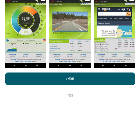
এনটিউফ অ্যাপ্লিকেশন ব্যবহারকারীদের দ্বারা চালিত পরীক্ষাগুলি থেকে ডেটা
সংগ্রহ করা হয়। এগুলি সরাসরি ক্ষেত্রের মধ্যে বাস্তব পরিস্থিতিতে পরিচালিত
পরীক্ষাগুলি। যদি আপনিও এতে যুক্ত হতে চান তবে আপনাকে যা করতে হবে তা
হ'ল আপনার স্মার্টফোনটিতে এনক্রুফ অ্যাপটি ডাউনলোড করতে হবে।
সেখানে
যত বেশি ডেটা থাকবে, মানচিত্রগুলি তত বেশি বিস্তৃত হবে!
কিভাবে আপডেট করা হয়?
এনক্রফট.কম-এ ব্রাউজ করে আপনি আমাদের
গোপনীয়তা এবং কুকিজ ব্যবহার নীতি
পাশাপাশি
খোলা
আমাদের number পরীক্ষা
শেষ ব্যবহারকারী লাইসেন্স চুক্তি
নেটওয়ার্ক কভারেজ মানচিত্র স্বয়ংক্রিয়ভাবে প্রতি ঘন্টা একটি বট দ্বারা আপডেট
পরে
ঠিক আছে
করা হয়। গতির মানচিত্রগুলি
প্রতি 15 মিনিটে আপডেট হয়
। ডেটা দুই বছরের
জন্য প্রদর্শিত হয়। দুই বছর পরে, পুরানো ডেটা মাসে একবার মানচিত্র থেকে
সরানো হয়।