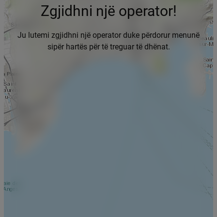
Zgjidhni një operator!
Ju lutemi zgjidhni një operator duke përdorur menunë
sipër hartës për të treguar të dhënat.