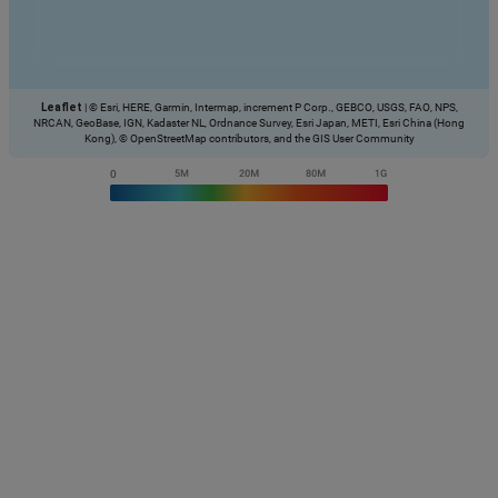
Leaflet
|
© Esri, HERE, Garmin, Intermap, increment P Corp., GEBCO, USGS, FAO, NPS,
NRCAN, GeoBase, IGN, Kadaster NL, Ordnance Survey, Esri Japan, METI, Esri China (Hong
Kong), © OpenStreetMap contributors, and the GIS User Community