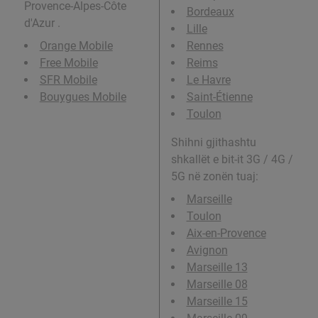
Provence-Alpes-Côte
Bordeaux
d'Azur .
Lille
Orange Mobile
Rennes
Free Mobile
Reims
SFR Mobile
Le Havre
Bouygues Mobile
Saint-Étienne
Toulon
Shihni gjithashtu
shkallët e bit-it 3G / 4G /
5G në zonën tuaj:
Marseille
Toulon
Aix-en-Provence
Avignon
Marseille 13
Marseille 08
Marseille 15