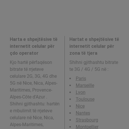
Harta e shpejtësive të
Hartat e shpejtësive të
internetit celular për
internetit celular për
çdo operator
zona të tjera
Kjo hartë përfaqëson
Shihni gjithashtu bitrate
bitrate të rrjeteve
te 3G / 4G / 5G në
:
celulare 2G, 3G, 4G dhe
Paris
5G në Nice, Nica, Alpes-
Marseille
Maritimes, Provence-
Lyon
Alpes-Côte d'Azur .
Toulouse
Shihni gjithashtu: hartën
Nice
e mbulimit të rrjeteve
Nantes
celulare në Nice, Nica,
Strasbourg
Alpes-Maritimes,
Montpellier