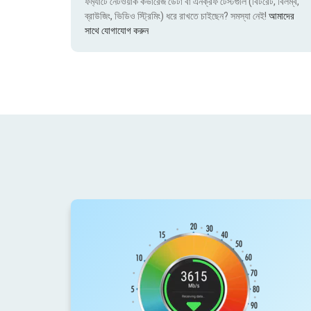
ফর্ম্যাটে নেটওয়ার্ক কভারেজ ডেটা বা এনক্রফ টেস্টগুলি (বিটরেট, বিলম্ব,
ব্রাউজিং, ভিডিও স্ট্রিমিং) ধরে রাখতে চাইছেন? সমস্যা নেই!
আমাদের
সাথে যোগাযোগ করুন