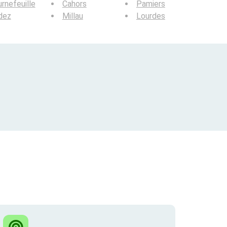
rnefeuille
Cahors
Pamiers
dez
Millau
Lourdes