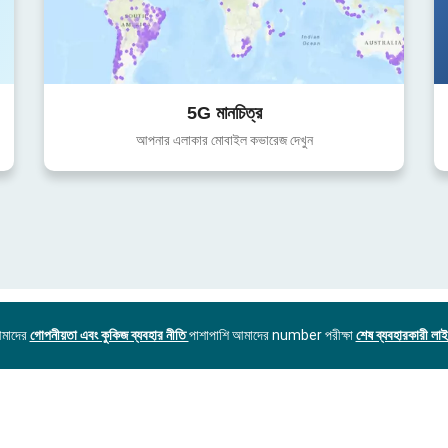
5G মানচিত্র
আপনার এলাকার মোবাইল কভারেজ দেখুন
আমাদের
গোপনীয়তা এবং কুকিজ ব্যবহার নীতি
পাশাপাশি আমাদের number পরীক্ষা
শেষ ব্যবহারকারী লাইস