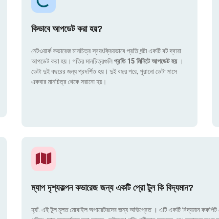
কিভাবে আপডেট করা হয়?
নেটওয়ার্ক কভারেজ মানচিত্র স্বয়ংক্রিয়ভাবে প্রতি ঘন্টা একটি বট দ্বারা
আপডেট করা হয়। গতির মানচিত্রগুলি
প্রতি 15 মিনিটে আপডেট হয়
।
ডেটা দুই বছরের জন্য প্রদর্শিত হয়। দুই বছর পরে, পুরানো ডেটা মাসে
একবার মানচিত্র থেকে সরানো হয়।
ম্যাপ দৃশ্যকল্পন কভারেজ জন্য একটি প্রো টুল কি বিদ্যমান?
হ্যাঁ. এই টুল মূলত মোবাইল অপারেটরদের জন্য অভিপ্রেত । এটি একটি বিদ্যমান ককপিট য