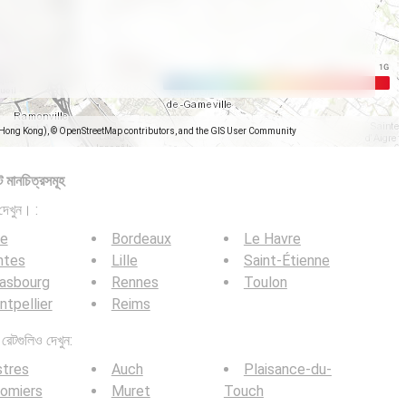
(Hong Kong), © OpenStreetMap contributors, and the GIS User Community
 মানচিত্রসমূহ
দেখুন। :
ce
Bordeaux
Le Havre
ntes
Lille
Saint-Étienne
rasbourg
Rennes
Toulon
tpellier
Reims
েটগুলিও দেখুন:
stres
Auch
Plaisance-du-
omiers
Muret
Touch