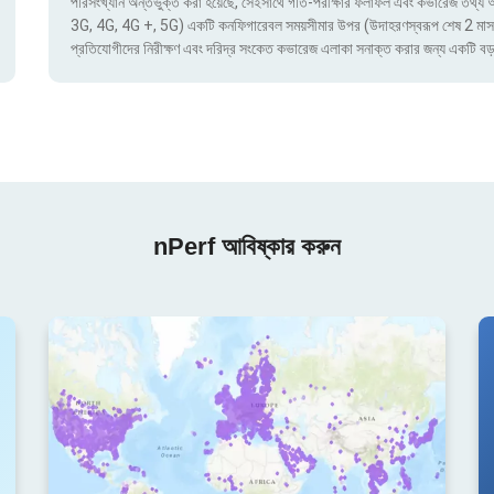
পরিসংখ্যান অন্তর্ভুক্ত করা হয়েছে, সেইসাথে গতি-পরীক্ষার ফলাফল এবং কভারেজ তথ্য অ্য
3G, 4G, 4G +, 5G) একটি কনফিগারেবল সময়সীমার উপর (উদাহরণস্বরূপ শেষ 2 মাস) দ্বার
প্রতিযোগীদের নিরীক্ষণ এবং দরিদ্র সংকেত কভারেজ এলাকা সনাক্ত করার জন্য একটি বড়
nPerf আবিষ্কার করুন