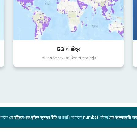
5G মানচিত্র
আপনার এলাকার মোবাইল কভারেজ দেখুন
আমাদের
গোপনীয়তা এবং কুকিজ ব্যবহার নীতি
পাশাপাশি আমাদের number পরীক্ষা
শেষ ব্যবহারকারী লাইস