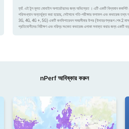
হ্যাঁ. এই টুল মূলত মোবাইল অপারেটরদের জন্য অভিপ্রেত । এটি একটি বিদ্যমান ককপিট য
পরিসংখ্যান অন্তর্ভুক্ত করা হয়েছে, সেইসাথে গতি-পরীক্ষার ফলাফল এবং কভারেজ তথ্য অ্য
3G, 4G, 4G +, 5G) একটি কনফিগারেবল সময়সীমার উপর (উদাহরণস্বরূপ শেষ 2 মাস) দ্বার
প্রতিযোগীদের নিরীক্ষণ এবং দরিদ্র সংকেত কভারেজ এলাকা সনাক্ত করার জন্য একটি বড়
nPerf আবিষ্কার করুন