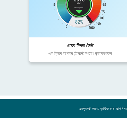
ওয়েব স্পিড টেস্ট
এক ক্লিকে আপনার ইন্টারনেট সংযোগ মূল্যায়ন করুন
এনক্রফট.কম-এ ব্রাউজ করে আপনি 