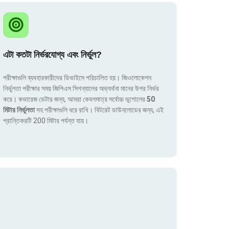
এটা কতটা নির্ভরযোগ্য এবং নির্ভুল?
পরীক্ষাগুলি ব্যবহারকারীদের ডিভাইসে পরিচালিত হয়। জিওলোকেশন
নির্ভুলতা পরীক্ষার সময় জিপিএস সিগন্যালের অভ্যর্থনা মানের উপর নির্ভর
করে। কভারেজ ডেটার জন্য, আমরা কেবলমাত্র সর্বোচ্চ ভূগোলের
50
মিটার নির্ভুলতা
সহ পরীক্ষাগুলি ধরে রাখি। বিটরেট ডাউনলোডের জন্য, এই
প্রান্তিকরটি 200 মিটার পর্যন্ত যায়।