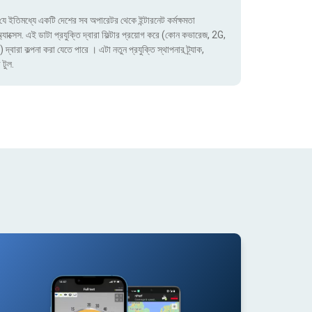
ে ইতিমধ্যে একটি দেশের সব অপারেটর থেকে ইন্টারনেট কর্মক্ষমতা
াক্সেস. এই ডাটা প্রযুক্তি দ্বারা ফিল্টার প্রয়োগ করে (কোন কভারেজ, 2G,
া কল্পনা করা যেতে পারে । এটা নতুন প্রযুক্তি স্থাপনার ট্র্যাক,
 টুল.