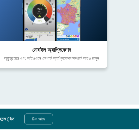
মোবাইল অ্যাপ্লিকেশন
অ্যান্ড্রয়েড এবং আইওএসে এনপার্ফ অ্যাপ্লিকেশন সম্পর্কে আরও জানুন
েন্স চুক্তি
ঠিক আছে