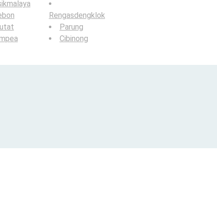
sikmalaya
ebon
Rengasdengklok
utat
Parung
ampea
Cibinong