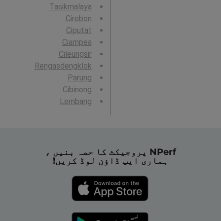
Tasikmalaya
Cirebon
Ciputat
Ciampea
Cileungsir
Rengasdengklok
Parung
Cibinong
Lembang
NPerf پروجیکٹ کا حصہ بنیں ،
ہماری ایپ ڈاؤن لوڈ کریں!