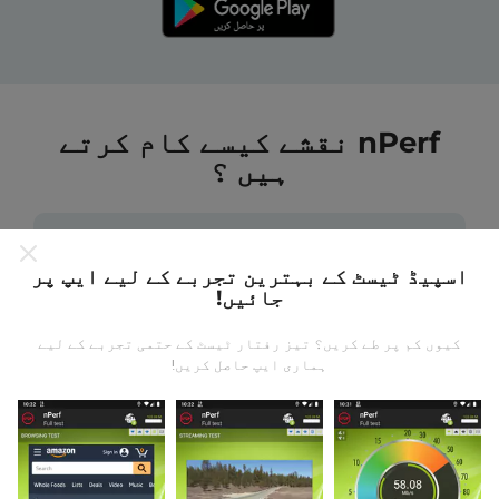
nPerf نقشے کیسے کام کرتے
ہیں ؟
اسپیڈ ٹیسٹ کے بہترین تجربے کے لیے ایپ پر
جائیں!
ڈیٹا کہاں سے آتا ہے؟
کیوں کم پر طے کریں؟ تیز رفتار ٹیسٹ کے حتمی تجربے کے لیے
ہماری ایپ حاصل کریں!
یہ اعدادوشمار nPerf ایپ کے صارفین کے ذریعہ کئے
گئے ٹیسٹوں سے جمع کیا گیا ہے۔ یہ ایسے میدان ہیں جو
براہ راست میدان میں واقع حالتوں میں ہوتے ہیں۔ اگر
آپ بھی اس میں شامل ہونا چاہتے ہیں تو ، آپ کو بس
اپنے اسمارٹ فون پر nPerf ایپ ڈاؤن لوڈ کرنا ہے۔
مزید اعداد و شمار جتنے زیادہ ہوں گے ، نقشے اتنے ہی