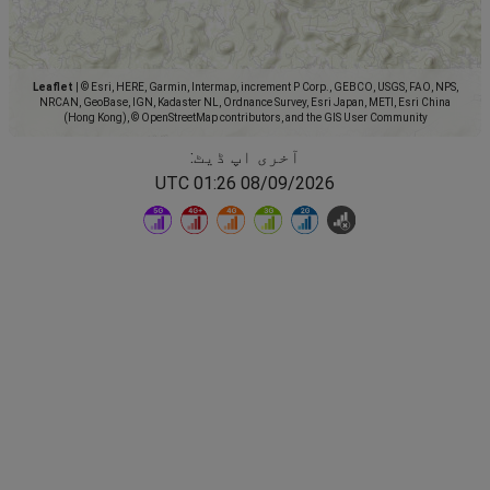
Leaflet
|
© Esri, HERE, Garmin, Intermap, increment P Corp., GEBCO, USGS, FAO, NPS,
NRCAN, GeoBase, IGN, Kadaster NL, Ordnance Survey, Esri Japan, METI, Esri China
(Hong Kong), © OpenStreetMap contributors, and the GIS User Community
آخری اپ ڈیٹ:
08/09/2026 01:26 UTC