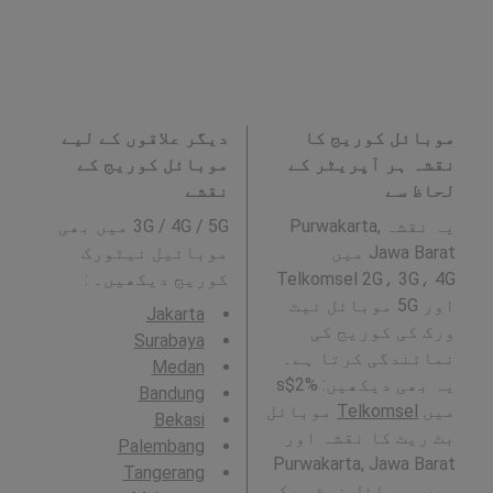
موبائل کوریج کا
دیگر علاقوں کے لیے
نقشہ ہر آپریٹر کے
موبائل کوریج کے
لحاظ سے
نقشے
یہ نقشہ Purwakarta,
3G / 4G / 5G میں بھی
Jawa Barat میں
موبائیل نیٹورک
Telkomsel 2G، 3G، 4G
کوریج دیکھیں۔ :
اور 5G موبائل نیٹ
Jakarta
ورک کی کوریج کی
Surabaya
نمائندگی کرتا ہے۔
Medan
یہ بھی دیکھیں: %2$s
Bandung
میں
Telkomsel
موبائل
Bekasi
بٹ ریٹ کا نقشہ اور
Palembang
Purwakarta, Jawa Barat
Tangerang
میں موبائل نیٹ ورک