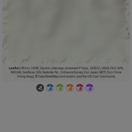
Leaflet
|
© Esri, HERE, Garmin, Intermap, increment P Corp., GEBCO, USGS, FAO, NPS,
NRCAN, GeoBase, IGN, Kadaster NL, Ordnance Survey, Esri Japan, METI, Esri China
(Hong Kong), © OpenStreetMap contributors, and the GIS User Community